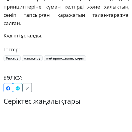
принциптеріне күмән келтірді және халықтың
сеніп тапсырған қаражатын талан-таражға
салған.
Күдікті ұсталды.
Тэгтер:
Тексеру
жымқыру
қайырымдылық қоры
БӨЛІСУ:
Серіктес жаңалықтары