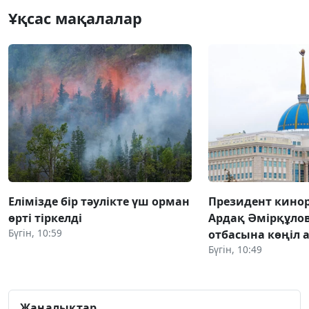
Ұқсас мақалалар
Елімізде бір тәулікте үш орман
Президент кино
өрті тіркелді
Ардақ Әмірқұло
Бүгін, 10:59
отбасына көңіл 
Бүгін, 10:49
Жаңалықтар