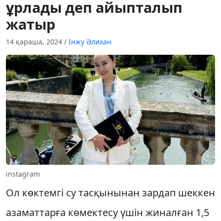
ұрлады деп айыпталып
жатыр
14 қараша, 2024
/
Інжу Әлихан
instagram
Ол көктемгі су тасқынынан зардап шеккен
азаматтарға көмектесу үшін жиналған 1,5