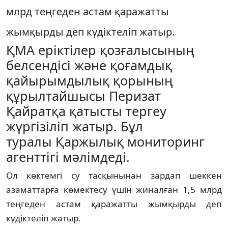
млрд теңгеден астам қаражатты
жымқырды деп күдіктеліп жатыр.
ҚМА еріктілер қозғалысының
белсендісі және қоғамдық
қайырымдылық қорының
құрылтайшысы Перизат
Қайратқа қатысты тергеу
жүргізіліп жатыр. Бұл
туралы Қаржылық мониторинг
агенттігі мәлімдеді.
Ол көктемгі су тасқынынан зардап шеккен
азаматтарға көмектесу үшін жиналған 1,5 млрд
теңгеден астам қаражатты жымқырды деп
күдіктеліп жатыр.