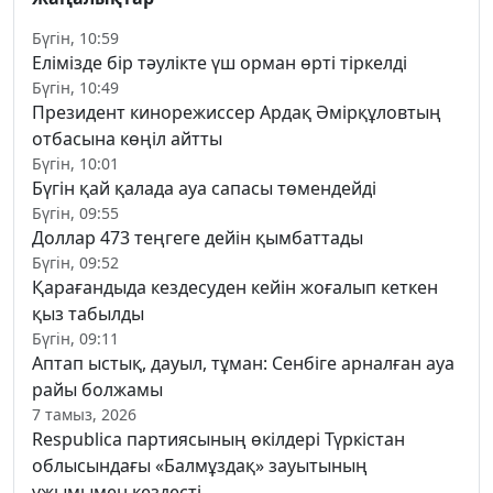
Бүгін, 10:59
Елімізде бір тәулікте үш орман өрті тіркелді
Бүгін, 10:49
Президент кинорежиссер Ардақ Әмірқұловтың
отбасына көңіл айтты
Бүгін, 10:01
Бүгін қай қалада ауа сапасы төмендейді
Бүгін, 09:55
Доллар 473 теңгеге дейін қымбаттады
Бүгін, 09:52
Қарағандыда кездесуден кейін жоғалып кеткен
қыз табылды
Бүгін, 09:11
Аптап ыстық, дауыл, тұман: Сенбіге арналған ауа
райы болжамы
7 тамыз, 2026
Respublica партиясының өкілдері Түркістан
облысындағы «Балмұздақ» зауытының
ұжымымен кездесті