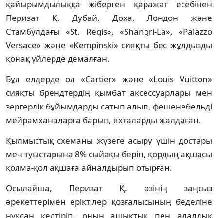
қайырымдылыққа жіберген қаражат есебінен
Перизат Қ. Дубай, Доха, Лондон және
Стамбулдағы «St. Regis», «Shangri-La», «Palazzo
Versace» және «Kempinski» сияқты бес жұлдызды
қонақ үйлерде демалған.
Бұл елдерде ол «Cartier» және «Louis Vuitton»
сияқты брендтердің қымбат аксессуарлары мен
зергерлік бұйымдарды сатып алып, фешенебельді
мейрамханаларға барып, яхталарды жалдаған.
Қылмыстық схеманы жүзеге асыру үшін достары
мен туыстарына 8% сыйақы беріп, қордың ақшасы
қолма-қол ақшаға айналдырып отырған.
Осылайша, Перизат Қ. өзінің заңсыз
әрекеттерімен еріктілер қозғалысының беделіне
нұқсан келтіріп, оның ашықтық пен адалдық