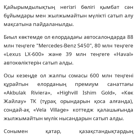
Қайырымдылықтың негізгі бөлігі қымбат сән
бұйымдары мен жылжымайтын мүлікті сатып алу
мақсатына пайдаланылды.
Биыл көктемде ол елордадағы автосалондарда 88
млн теңгеге "Mercedes-Benz S450", 80 млн теңгеге
«Lexus LX-600» және 39 млн теңгеге «Haval»
автокөліктерін сатып алды.
Осы кезеңде ол жалпы сомасы 600 млн теңгені
құрайтын елорданың премиум санаттағы
«Akbulak Riviera», «Highvill Ishim Gold», «Көк
Жайлау» ТК (тұрақ орындарын қоса алғанда),
сондай-ақ «Vela Village» коттедж қалашығында
жылжымайтын мүлік нысандарын сатып алды.
Сонымен қатар, қазақстандықтардың