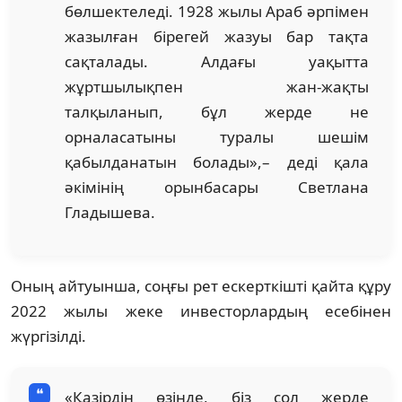
бөлшектеледі. 1928 жылы Араб әрпімен
жазылған бірегей жазуы бар тақта
сақталады. Алдағы уақытта
жұртшылықпен жан-жақты
талқыланып, бұл жерде не
орналасатыны туралы шешім
қабылданатын болады»,– деді қала
әкімінің орынбасары Светлана
Гладышева.
Оның айтуынша, соңғы рет ескерткішті қайта құру
2022 жылы жеке инвесторлардың есебінен
жүргізілді.
«Қазірдің өзінде, біз сол жерде