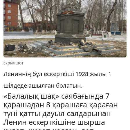
скриншот
Лениннің бұл ескерткіші 1928 жылы 1
шілдеде ашылған болатын.
«Балалық шақ» саябағында 7
қарашадан 8 қарашаға қараған
түні қатты дауыл салдарынан
Ленин ескерткішіне шырша