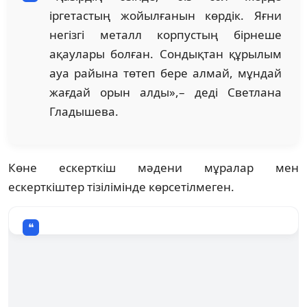
іргетастың жойылғанын көрдік. Яғни
негізгі металл корпустың бірнеше
ақаулары болған. Сондықтан құрылым
ауа райына төтеп бере алмай, мұндай
жағдай орын алды»,– деді Светлана
Гладышева.
Көне ескерткіш мәдени мұралар мен
ескерткіштер тізілімінде көрсетілмеген.