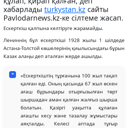
құлап, қирап қалған, деп
хабарлады
turkystan.kz
сайты
Pavlodarnews.kz-ке сілтеме жасап.
Ескерткіш қалпына келтіруге жарамайды.
Лениннің бұл ескерткіші 1928 жылы 1 шілдеде
Астана-Толстой көшелерінің қиылысындағы бұрын
Казак алаңы деп аталған жерде ашылды.
«Ескерткіштің тұрғанына 100 жыл тақап
қалған еді. Оның қасында 67 жыл өскен
ағаш бұрындары отырғызылған төрт
шыршадан аман қалған жалғыз шырша
болатын. Қазіргі уақытта құлаған
ағашты кесу және тазалау жұмыстары
аяқталды. Келесі аптада тұғыр