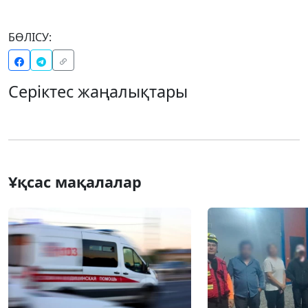
БӨЛІСУ:
Серіктес жаңалықтары
Ұқсас мақалалар