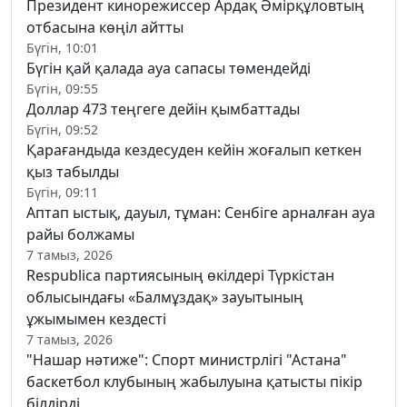
Президент кинорежиссер Ардақ Әмірқұловтың
отбасына көңіл айтты
Бүгін, 10:01
Бүгін қай қалада ауа сапасы төмендейді
Бүгін, 09:55
Доллар 473 теңгеге дейін қымбаттады
Бүгін, 09:52
Қарағандыда кездесуден кейін жоғалып кеткен
қыз табылды
Бүгін, 09:11
Аптап ыстық, дауыл, тұман: Сенбіге арналған ауа
райы болжамы
7 тамыз, 2026
Respublica партиясының өкілдері Түркістан
облысындағы «Балмұздақ» зауытының
ұжымымен кездесті
7 тамыз, 2026
"Нашар нәтиже": Спорт министрлігі "Астана"
баскетбол клубының жабылуына қатысты пікір
білдірді