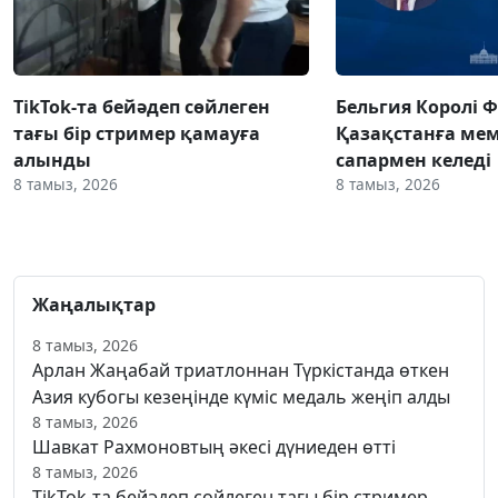
TikTok-та бейәдеп сөйлеген
Бельгия Королі 
тағы бір стример қамауға
Қазақстанға ме
алынды
сапармен келеді
8 тамыз, 2026
8 тамыз, 2026
Жаңалықтар
8 тамыз, 2026
Арлан Жаңабай триатлоннан Түркістанда өткен
Азия кубогы кезеңінде күміс медаль жеңіп алды
8 тамыз, 2026
Шавкат Рахмоновтың әкесі дүниеден өтті
8 тамыз, 2026
TikTok-та бейәдеп сөйлеген тағы бір стример