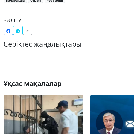
Балабақша
Семей
тәрбиеші
БӨЛІСУ:
Серіктес жаңалықтары
Ұқсас мақалалар