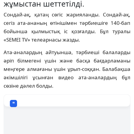
жұмыстан шеттетілді.
Сондай-ақ, қатаң сөгіс жарияланды. Сондай-ақ,
сегіз ата-ананың өтінішімен тәрбиешіге 140-бап
бойынша қылмыстық іс қозғалды. Бұл туралы
«SEMEI TV» телеарнасы жазды.
Ата-аналардың айтуынша, тәрбиеші балаларды
әріп білмегені үшін және басқа бағдарламаны
меңгере алмағаны үшін ұрып-соққан. Балабақша
әкімшілігі ұсынған видео ата-аналардың бұл
сөзіне дәлел болды.