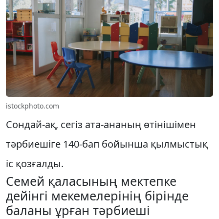
istockphoto.com
Сондай-ақ, сегіз ата-ананың өтінішімен
тәрбиешіге 140-бап бойынша қылмыстық
іс қозғалды.
Семей қаласының мектепке
дейінгі мекемелерінің бірінде
баланы ұрған тәрбиеші