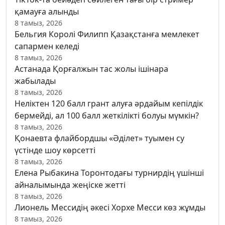
қамауға алынды
8 тамыз, 2026
Бельгия Королі Филипп Қазақстанға мемлекет
сапармен келеді
8 тамыз, 2026
Астанада Қорғалжын тас жолы ішінара
жабылады
8 тамыз, 2026
Неліктен 120 балл грант алуға әрдайым кепілдік
бермейді, ал 100 балл жеткілікті болуы мүмкін?
8 тамыз, 2026
Қонаевта флайбордшы «Әділет» туымен су
үстінде шоу көрсетті
8 тамыз, 2026
Елена Рыбакина Торонтодағы турнирдің үшінші
айналымында жеңіске жетті
8 тамыз, 2026
Лионель Мессидің әкесі Хорхе Месси көз жұмды
8 тамыз, 2026