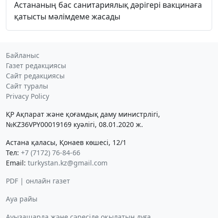
Астананың бас санитариялық дәрігері вакцинаға
қатысты мәлімдеме жасады
Байланыс
Газет редакциясы
Сайт редакциясы
Сайт туралы
Privacy Policy
ҚР Ақпарат және қоғамдық даму министрлігі,
№KZ36VPY00019169 куәлігі, 08.01.2020 ж.
Астана қаласы, Қонаев көшесі, 12/1
Тел:
+7 (7172) 76-84-66
Email:
turkystan.kz@gmail.com
PDF | онлайн газет
Ауа райы
Ауызашарда және сәресіде оқылатын дұға