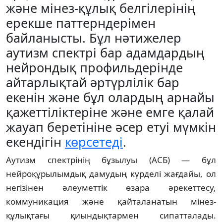
және мінез-құлық белгілерінің
ерекше паттерндерімен
байланысты. Бұл нәтижелер
аутизм спектрі бар адамдардың
нейрондық профильдерінде
айтарлықтай әртүрлілік бар
екенін және бұл олардың арнайы
қажеттіліктеріне және емге қалай
жауап беретініне әсер етуі мүмкін
екендігін
көрсетеді
.
Аутизм спектрінің бұзылуы (АСБ) — бұл
нейроқұрылымдық дамудың күрделі жағдайы, ол
негізінен әлеуметтік өзара әрекеттесу,
коммуникация және қайталанатын мінез-
құлықтағы қиындықтармен сипатталады.