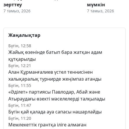
зерттеу
мүмкін
7 тамыз, 2026
7 тамыз, 2026
Жаңалықтар
Бүгін, 12:58
Жайық өзенінде батып бара жатқан адам
құтқарылды
Бүгін, 12:21
Алан Құрманғалиев үстел теннисінен
халықаралық турнирде жеңімпаз атанды
Бүгін, 11:55
«Әділет» партиясы Павлодар, Абай және
Атыраудағы өзекті мәселелерді талқылады
Бүгін, 11:47
Бүгін қай қалада ауа сапасы нашарлайды
Бүгін, 11:20
Мемлекеттік грантқа іліге алмаған