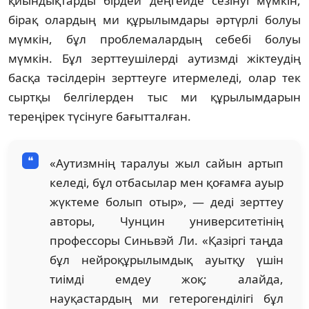
қиындықтарды бірдей деңгейде сезінуі мүмкін,
бірақ олардың ми құрылымдары әртүрлі болуы
мүмкін, бұл проблемалардың себебі болуы
мүмкін. Бұл зерттеушілерді аутизмді жіктеудің
басқа тәсілдерін зерттеуге итермеледі, олар тек
сыртқы белгілерден тыс ми құрылымдарын
тереңірек түсінуге бағытталған.
«Аутизмнің таралуы жыл сайын артып
келеді, бұл отбасылар мен қоғамға ауыр
жүктеме болып отыр», — деді зерттеу
авторы, Чунцин университетінің
профессоры Синьвэй Ли. «Қазіргі таңда
бұл нейроқұрылымдық ауытқу үшін
тиімді емдеу жоқ; алайда,
науқастардың ми гетерогенділігі бұл