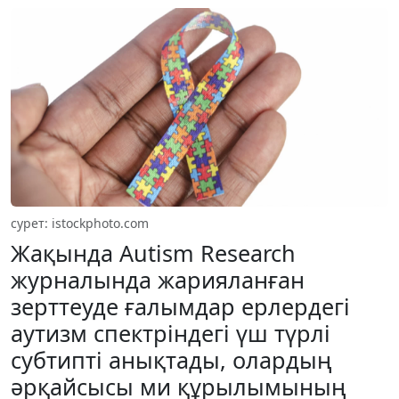
сурет: istockphoto.com
Жақында Autism Research
журналында жарияланған
зерттеуде ғалымдар ерлердегі
аутизм спектріндегі үш түрлі
субтипті анықтады, олардың
әрқайсысы ми құрылымының