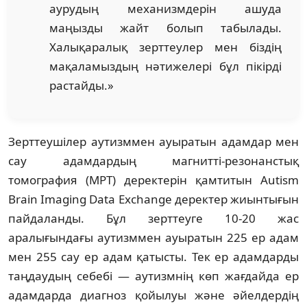
аурудың механизмдерін ашуда
маңызды жайт болып табылады.
Халықаралық зерттеулер мен біздің
мақаламыздың нәтижелері бұл пікірді
растайды.»
Зерттеушілер аутизммен ауыратын адамдар мен
сау адамдардың магнитті-резонанстық
томография (МРТ) деректерін қамтитын Autism
Brain Imaging Data Exchange деректер жиынтығын
пайдаланды. Бұл зерттеуге 10-20 жас
аралығындағы аутизммен ауыратын 225 ер адам
мен 255 сау ер адам қатысты. Тек ер адамдарды
таңдаудың себебі — аутизмнің көп жағдайда ер
адамдарда диагноз қойылуы және әйелдердің