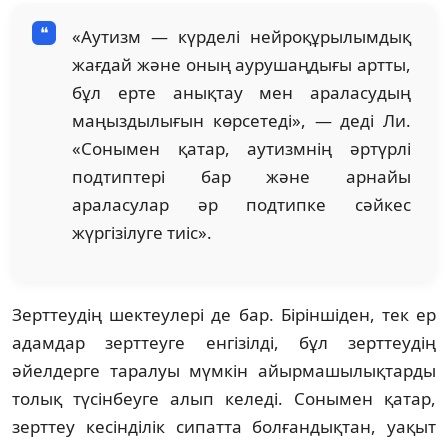
«Аутизм — күрделі нейроқұрылымдық
жағдай және оның аурушаңдығы артты,
бұл ерте анықтау мен араласудың
маңыздылығын көрсетеді», — деді Ли.
«Сонымен қатар, аутизмнің әртүрлі
подтиптері бар және арнайы
араласулар әр подтипке сәйкес
жүргізілуге тиіс».
Зерттеудің шектеулері де бар. Біріншіден, тек ер
адамдар зерттеуге енгізілді, бұл зерттеудің
әйелдерге таралуы мүмкін айырмашылықтарды
толық түсінбеуге алып келеді. Сонымен қатар,
зерттеу кесінділік сипатта болғандықтан, уақыт