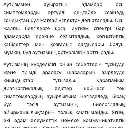
Аутизммен ауыратын адамдар осы
симптомдарды әртүрлі деңгейде сезінеді,
сондықтан бұл жағдай «спектр» деп аталады. Осы
жалпы белгілерге қоса, аутизм спектрі бар
адамдарда ерекше сезімталдық, когнитивтік
қабілеттер мен қозғалыс дағдылары болуы
мүмкін, бұл аутизмнің әртүрлілігін арттырады.
Аутизмнің күрделілігі оның себептерін түсінуде
және тиімді араласу шараларын әзірлеуде
қиындықтар туғызады. Қарапайым
диагностикалық әдістер көбінесе тек
симптомдардың ауырлығына негізделеді, бірақ
бұл тәсіл аутизмнің биологиялық
айырмашылықтарын толық қамтымайды. Яғни,
екі адам әлеуметтік немесе коммуникативтік