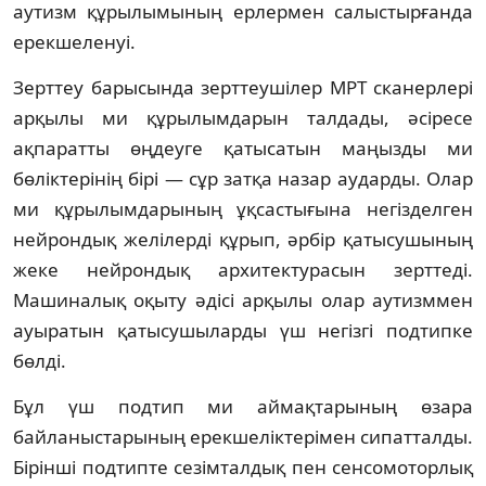
аутизм құрылымының ерлермен салыстырғанда
ерекшеленуі.
Зерттеу барысында зерттеушілер МРТ сканерлері
арқылы ми құрылымдарын талдады, әсіресе
ақпаратты өңдеуге қатысатын маңызды ми
бөліктерінің бірі — сұр затқа назар аударды. Олар
ми құрылымдарының ұқсастығына негізделген
нейрондық желілерді құрып, әрбір қатысушының
жеке нейрондық архитектурасын зерттеді.
Машиналық оқыту әдісі арқылы олар аутизммен
ауыратын қатысушыларды үш негізгі подтипке
бөлді.
Бұл үш подтип ми аймақтарының өзара
байланыстарының ерекшеліктерімен сипатталды.
Бірінші подтипте сезімталдық пен сенсомоторлық