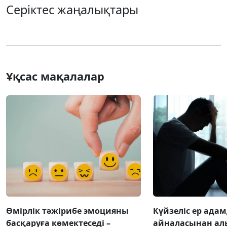
Серіктес жаңалықтары
Ұқсас мақалалар
Өмірлік тәжірибе эмоцияны
Күйзеліс ер ада
басқаруға көмектеседі –
айналасынан ал