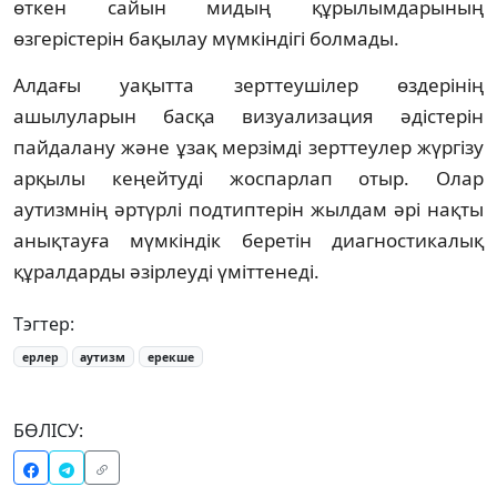
өткен сайын мидың құрылымдарының
өзгерістерін бақылау мүмкіндігі болмады.
Алдағы уақытта зерттеушілер өздерінің
ашылуларын басқа визуализация әдістерін
пайдалану және ұзақ мерзімді зерттеулер жүргізу
арқылы кеңейтуді жоспарлап отыр. Олар
аутизмнің әртүрлі подтиптерін жылдам әрі нақты
анықтауға мүмкіндік беретін диагностикалық
құралдарды әзірлеуді үміттенеді.
Тэгтер:
ерлер
аутизм
ерекше
БӨЛІСУ: