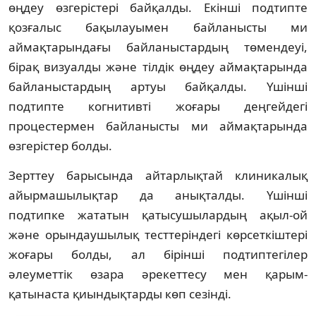
өңдеу өзгерістері байқалды. Екінші подтипте
қозғалыс бақылауымен байланысты ми
аймақтарындағы байланыстардың төмендеуі,
бірақ визуалды және тілдік өңдеу аймақтарында
байланыстардың артуы байқалды. Үшінші
подтипте когнитивті жоғары деңгейдегі
процестермен байланысты ми аймақтарында
өзгерістер болды.
Зерттеу барысында айтарлықтай клиникалық
айырмашылықтар да анықталды. Үшінші
подтипке жататын қатысушылардың ақыл-ой
және орындаушылық тесттеріндегі көрсеткіштері
жоғары болды, ал бірінші подтиптегілер
әлеуметтік өзара әрекеттесу мен қарым-
қатынаста қиындықтарды көп сезінді.