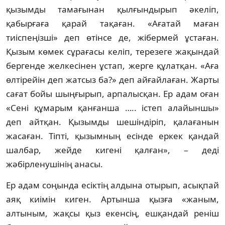
қызымды тамағынан қылғындырып әкеліп,
қабырғаға қарай тақаған. «Ағатай маған
тиіспеңізші» деп өтінсе де, жібермей ұстаған.
Қызым көмек сұрағасы келіп, терезеге жақындай
бергенде желкесінен ұстап, жерге құлатқан. «Аға
өлтірейін деп жатсыз ба?» деп айғайлаған. Жарты
сағат бойы шыңғырып, арпалысқан. Ер адам оған
«Сені құмарым қанғанша ….. істеп алайыншы»
деп айтқан. Қызымды шешіндіріп, қалағанын
жасаған. Тіпті, қызымның есінде еркек қандай
шалбар, жейде кигені қалған», – деді
жәбірленушінің анасы.
Ер адам соңында есіктің алдына отырып, асықпай
аяқ киімін киген. Артынша қызға «жаным,
алтыным, жақсы қыз екенсің, ешқандай реніш