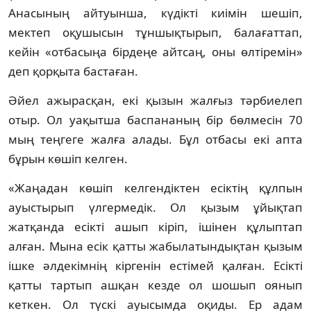
Анасының айтуынша, күдікті киімін шешіп,
мектеп оқушысын тұншықтырып, балағаттап,
кейін «отбасыңа бірдеңе айтсаң, оны өлтіремін»
деп қорқыта бастаған.
Әйел ажырасқан, екі қызын жалғыз тәрбиелеп
отыр. Ол уақытша баспананың бір бөлмесін 70
мың теңгеге жалға алады. Бұл отбасы екі апта
бұрын көшіп келген.
«Жаңадан көшіп келгендіктен есіктің құлпын
ауыстырып үлгермедік. Ол қызым ұйықтап
жатқанда есікті ашып кіріп, ішінен құлыптап
алған. Мына есік қатты жабылатындықтан қызым
ішке әлдекімнің кіргенін естімей қалған. Есікті
қатты тартып ашқан кезде ол шошып оянып
кеткен. Ол түскі ауысымда оқиды. Ер адам