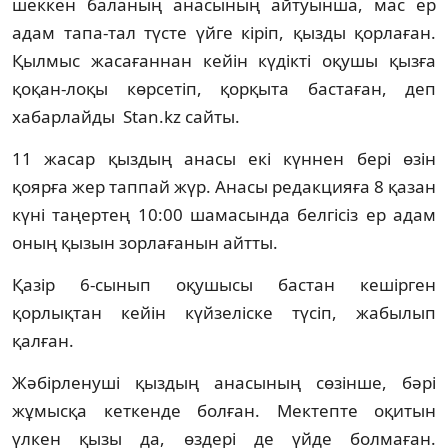
шеккен баланың анасының айтуынша, мас ер
адам тапа-тал түсте үйге кіріп, қызды қорлаған.
Қылмыс жасағаннан кейін күдікті оқушы қызға
қоқан-лоқы көрсетіп, қорқыта бастаған, деп
хабарлайды Stan.kz сайты.
11 жасар қыздың анасы екі күннен бері өзін
қоярға жер таппай жүр. Анасы редакцияға 8 қазан
күні таңертең 10:00 шамасында белгісіз ер адам
оның қызын зорлағанын айтты.
Қазір 6-сынып оқушысы бастан кешірген
қорлықтан кейін күйзеліске түсіп, жабылып
қалған.
Жәбірленуші қыздың анасының сөзінше, бәрі
жұмысқа кеткенде болған. Мектепте оқитын
үлкен қызы да, өздері де үйде болмаған.