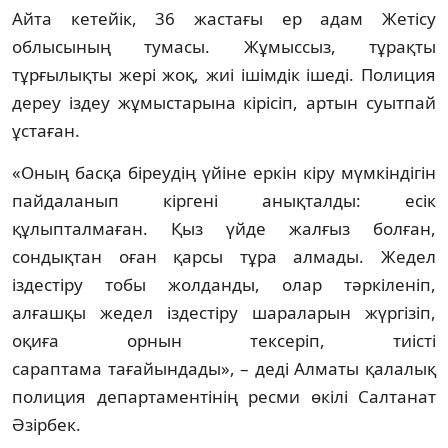
Айта кетейік, 36 жастағы ер адам Жетісу
облысының тумасы. Жұмыссыз, тұрақты
тұрғылықты жері жоқ, жиі ішімдік ішеді. Полиция
дереу іздеу жұмыстарына кірісіп, артын суытпай
ұстаған.
«Оның басқа біреудің үйіне еркін кіру мүмкіндігін
пайдаланып кіргені анықталды: есік
құлыпталмаған. Қыз үйде жалғыз болған,
сондықтан оған қарсы тұра алмады. Жедел
іздестіру тобы жолданды, олар тәркіленіп,
алғашқы жедел іздестіру шараларын жүргізіп,
оқиға орнын тексеріп, тиісті
сараптама тағайындады», – деді Алматы қалалық
полиция департаментінің ресми өкілі Салтанат
Әзірбек.