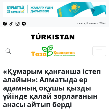
сенбі, 8 тамыз, 2026
«Құмарым қанғанша істеп
алайын»: Алматыда ер
адамның оқушы қызды
үйінде қалай зорлағанын
анасы айтып берді