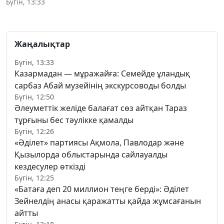
Бүгін, 13:33
Жаңалықтар
Бүгін, 13:33
Казармадан — мұражайға: Семейде ұландық
сарбаз Абай музейінің экскурсоводы болды
Бүгін, 12:50
Әлеуметтік желіде балағат сөз айтқан Тараз
тұрғыны бес тәулікке қамалды
Бүгін, 12:26
«Әділет» партиясы Ақмола, Павлодар және
Қызылорда облыстарында сайлауалды
кездесулер өткізді
Бүгін, 12:25
«Батаға деп 20 миллион теңге берді»: Әділет
Зейнелдің анасы қаражатты қайда жұмсағанын
айтты