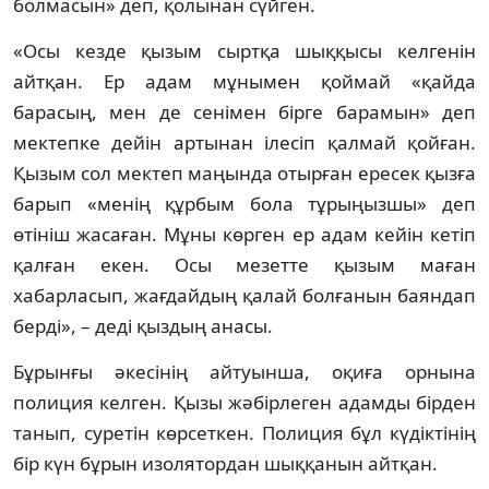
болмасын» деп, қолынан сүйген.
«Осы кезде қызым сыртқа шыққысы келгенін
айтқан. Ер адам мұнымен қоймай «қайда
барасың, мен де сенімен бірге барамын» деп
мектепке дейін артынан ілесіп қалмай қойған.
Қызым сол мектеп маңында отырған ересек қызға
барып «менің құрбым бола тұрыңызшы» деп
өтініш жасаған. Мұны көрген ер адам кейін кетіп
қалған екен. Осы мезетте қызым маған
хабарласып, жағдайдың қалай болғанын баяндап
берді», – деді қыздың анасы.
Бұрынғы әкесінің айтуынша, оқиға орнына
полиция келген. Қызы жәбірлеген адамды бірден
танып, суретін көрсеткен. Полиция бұл күдіктінің
бір күн бұрын изолятордан шыққанын айтқан.