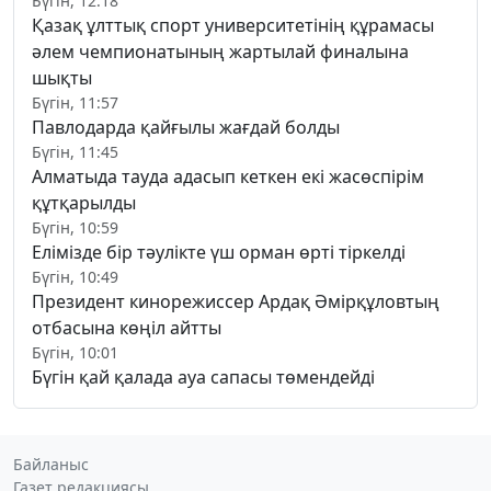
Бүгін, 12:18
Қазақ ұлттық спорт университетінің құрамасы
әлем чемпионатының жартылай финалына
шықты
Бүгін, 11:57
Павлодарда қайғылы жағдай болды
Бүгін, 11:45
Алматыда тауда адасып кеткен екі жасөспірім
құтқарылды
Бүгін, 10:59
Елімізде бір тәулікте үш орман өрті тіркелді
Бүгін, 10:49
Президент кинорежиссер Ардақ Әмірқұловтың
отбасына көңіл айтты
Бүгін, 10:01
Бүгін қай қалада ауа сапасы төмендейді
Байланыс
Газет редакциясы