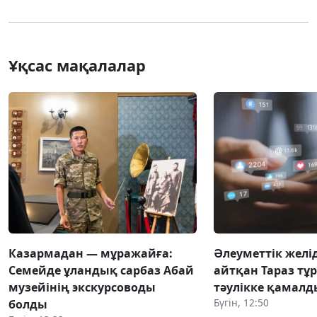
Ұқсас мақалалар
Казармадан — мұражайға:
Әлеуметтік желід
Семейде ұландық сарбаз Абай
айтқан Тараз тұ
музейінің экскурсоводы
тәулікке қамалд
Бүгін, 12:50
болды