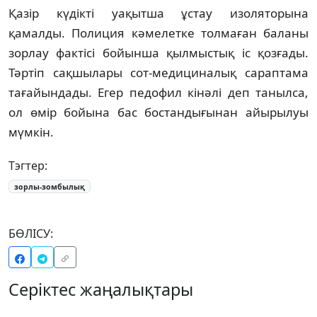
Қазір күдікті уақытша ұстау изоляторына
қамалды. Полиция кәмелетке толмаған баланы
зорлау фактісі бойынша қылмыстық іс қозғады.
Тәртіп сақшылары сот-медициналық сараптама
тағайындады. Егер педофил кінәлі деп танылса,
ол өмір бойына бас бостандығынан айырылуы
мүмкін.
Тэгтер:
зорлы-зомбылық
БӨЛІСУ:
Серіктес жаңалықтары