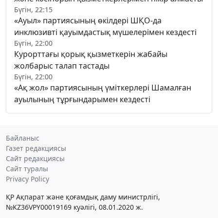
Бүгін, 22:15
«Ауыл» партиясының өкілдері ШҚО-да
инклюзивті қауымдастық мүшелерімен кездесті
Бүгін, 22:00
Курорттағы қорық қызметкерін жабайы
жолбарыс талап тастады
Бүгін, 22:00
«Ақ жол» партиясының үміткерлері Шамалған
ауылының тұрғындарымен кездесті
Байланыс
Газет редакциясы
Сайт редакциясы
Сайт туралы
Privacy Policy
ҚР Ақпарат және қоғамдық даму министрлігі,
№KZ36VPY00019169 куәлігі, 08.01.2020 ж.