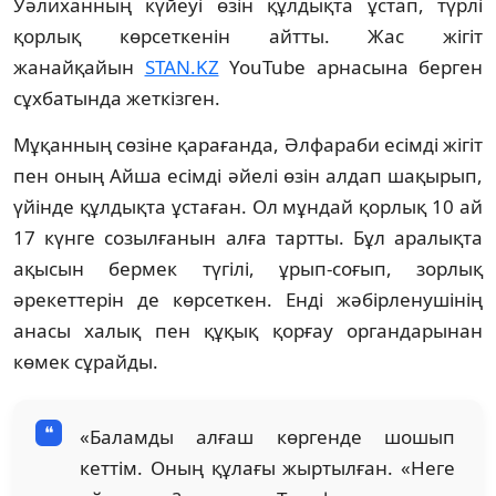
Уәлиханның күйеуі өзін құлдықта ұстап, түрлі
қорлық көрсеткенін айтты. Жас жігіт
жанайқайын
STAN.KZ
YouTube арнасына берген
сұхбатында жеткізген.
Мұқанның сөзіне қарағанда, Әлфараби есімді жігіт
пен оның Айша есімді әйелі өзін алдап шақырып,
үйінде құлдықта ұстаған. Ол мұндай қорлық 10 ай
17 күнге созылғанын алға тартты. Бұл аралықта
ақысын бермек түгілі, ұрып-соғып, зорлық
әрекеттерін де көрсеткен. Енді жәбірленушінің
анасы халық пен құқық қорғау органдарынан
көмек сұрайды.
«Баламды алғаш көргенде шошып
кеттім. Оның құлағы жыртылған. «Неге