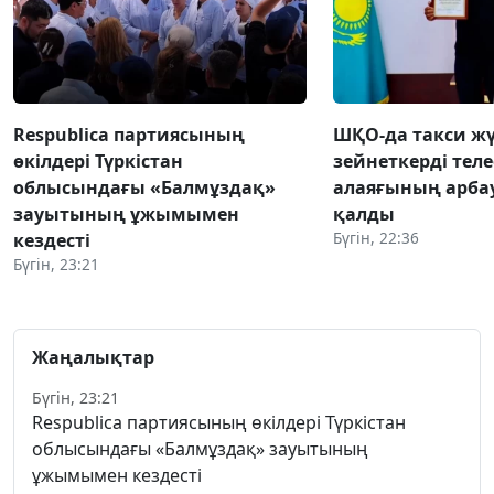
Respublica партиясының
ШҚО-да такси жү
өкілдері Түркістан
зейнеткерді тел
облысындағы «Балмұздақ»
алаяғының арба
зауытының ұжымымен
қалды
Бүгін, 22:36
кездесті
Бүгін, 23:21
Жаңалықтар
Бүгін, 23:21
Respublica партиясының өкілдері Түркістан
облысындағы «Балмұздақ» зауытының
ұжымымен кездесті