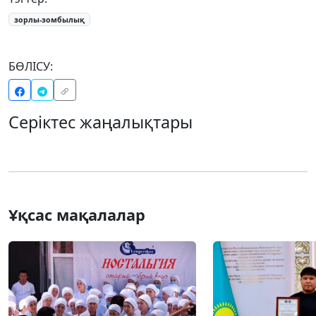
зорлы-зомбылық
БӨЛІСУ:
Серіктес жаңалықтары
Ұқсас мақалалар