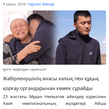
9 қазан, 2024
/
Нұрлан Әлинұр
фото: видеодан скриншот
Жәбірленушінің анасы халық пен құқық
қорғау органдарынан көмек сұрайды
23 жастағы Мұқан Неғматов әйелдер күресінен
Азия чемпионатының жүлдегері Айша