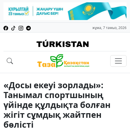
жұма, 7 тамыз, 2026
«Досы екеуі зорлады»:
Танымал спортшының
үйінде құлдықта болған
жігіт сұмдық жайтпен
бөлісті