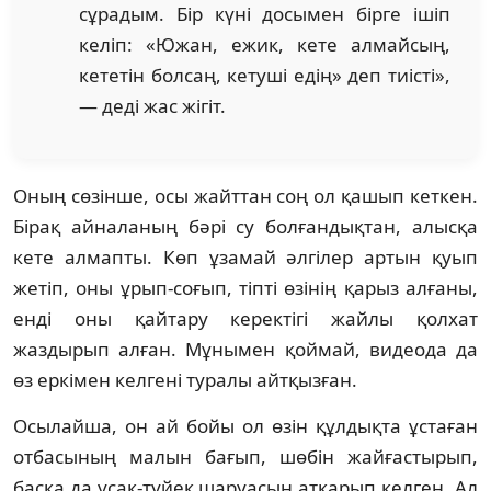
сұрадым. Бір күні досымен бірге ішіп
келіп: «Южан, ежик, кете алмайсың,
кететін болсаң, кетуші едің» деп тиісті»,
— деді жас жігіт.
Оның сөзінше, осы жайттан соң ол қашып кеткен.
Бірақ айналаның бәрі су болғандықтан, алысқа
кете алмапты. Көп ұзамай әлгілер артын қуып
жетіп, оны ұрып-соғып, тіпті өзінің қарыз алғаны,
енді оны қайтару керектігі жайлы қолхат
жаздырып алған. Мұнымен қоймай, видеода да
өз еркімен келгені туралы айтқызған.
Осылайша, он ай бойы ол өзін құлдықта ұстаған
отбасының малын бағып, шөбін жайғастырып,
басқа да ұсақ-түйек шаруасын атқарып келген. Ал