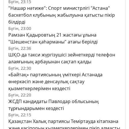
Бүгін, 23:15
"Нашар нәтиже": Спорт министрлігі "Астана"
баскетбол клубының жабылуына қатысты пікір
білдірді
Бүгін, 23:00
Рамзан Қадыровтың 21 жастағы ұлына
"Шешенстан қаһарманы" атағы берілді
Бүгін, 22:36
ШҚО-да такси жүргізушісі зейнеткерді телефон
алаяғының арбауынан сақтап қалды
Бүгін, 22:30
«Байтақ» партиясының үміткері Астанада
өнеркәсіп және денсаулық сақтау
қызметкерлерімен кездесті
Бүгін, 22:20
ЖСДП кандидаты Павлодар облысының
тұрғындарымен кездесті
Бүгін, 22:15
Қазақстан Халық партиясы Теміртауда кітапхана
және кәсіпорын қызметкерлерімен пікір алмасты