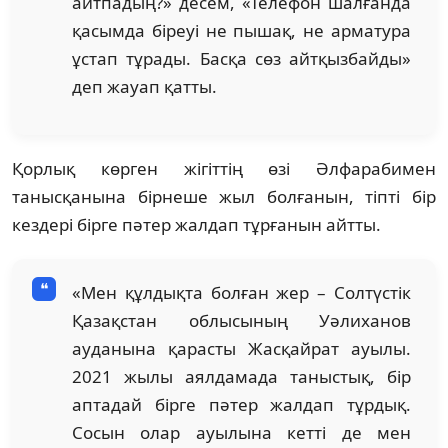
айтпадың?» десем, «Телефон шалғанда
қасымда біреуі не пышақ, не арматура
ұстап тұрады. Басқа сөз айтқызбайды»
деп жауап қатты.
Қорлық көрген жігіттің өзі Әлфарабимен
танысқанына бірнеше жыл болғанын, тіпті бір
кездері бірге пәтер жалдап тұрғанын айтты.
«Мен құлдықта болған жер – Солтүстік
Қазақстан облысының Уәлиханов
ауданына қарасты Жасқайрат ауылы.
2021 жылы аялдамада таныстық, бір
аптадай бірге пәтер жалдап тұрдық.
Сосын олар ауылына кетті де мен