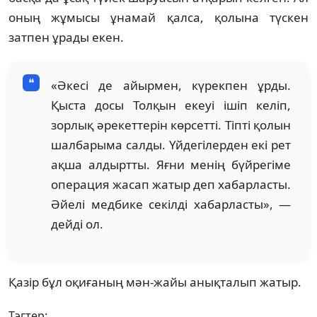
оның жұмысы ұнамай қалса, қолына түскен
затпен ұрады екен.
«Әкесі де айырмен, күрекпен ұрды.
Қыста досы Толқын екеуі ішіп келіп,
зорлық әрекеттерін көрсетті. Тіпті қолын
шалбарыма салды. Үйдегілерден екі рет
ақша алдыртты. Яғни менің бүйрегіме
операция жасап жатыр деп хабарласты.
Әйелі медбике секілді хабарласты», —
дейді ол.
Қазір бұл оқиғаның мән-жайы анықталып жатыр.
Тэгтер: