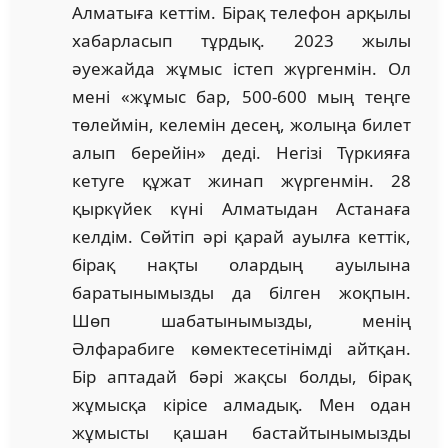
Алматыға кеттім. Бірақ телефон арқылы
хабарласып тұрдық. 2023 жылы
әуежайда жұмыс істеп жүргенмін. Ол
мені «жұмыс бар, 500-600 мың теңге
төлеймін, келемін десең, жолыңа билет
алып берейін» деді. Негізі Түркияға
кетуге құжат жинап жүргенмін. 28
қыркүйек күні Алматыдан Астанаға
келдім. Сөйтіп әрі қарай ауылға кеттік,
бірақ нақты олардың ауылына
баратынымызды да білген жоқпын.
Шөп шабатынымызды, менің
Әлфарабиге көмектесетінімді айтқан.
Бір аптадай бәрі жақсы болды, бірақ
жұмысқа кірісе алмадық. Мен одан
жұмысты қашан бастайтынымызды