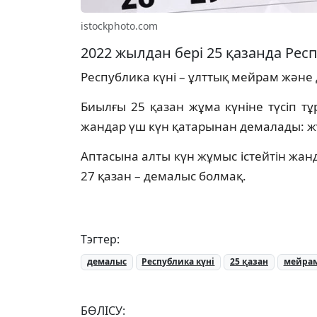
istockphoto.com
2022 жылдан бері 25 қазанда Респ
Республика күні – ұлттық мейрам және
Биылғы 25 қазан жұма күніне түсіп тұ
жандар үш күн қатарынан демалады: жұ
Аптасына алты күн жұмыс істейтін жанд
27 қазан – демалыс болмақ.
Тэгтер:
демалыс
Республика күні
25 қазан
мейра
БӨЛІСУ: