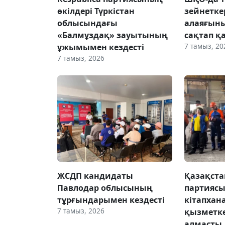
өкілдері Түркістан
зейнетке
облысындағы
алаяғын
«Балмұздақ» зауытының
сақтап қ
7 тамыз, 20
ұжымымен кездесті
7 тамыз, 2026
ЖСДП кандидаты
Қазақста
Павлодар облысының
партиясы
тұрғындарымен кездесті
кітапхан
7 тамыз, 2026
қызметке
алмасты