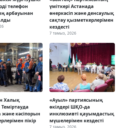
рді телефон
үміткері Астанада
ың арбауынан
өнеркәсіп және денсаулық
алды
сақтау қызметкерлерімен
26
кездесті
7 тамыз, 2026
н Халық
«Ауыл» партиясының
 Теміртауда
өкілдері ШҚО-да
а және кәсіпорын
инклюзивті қауымдастық
рлерімен пікір
мүшелерімен кездесті
7 тамыз, 2026