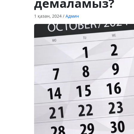
демаламыз?
1 қазан, 2024
/
Админ