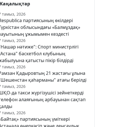
Жаңалықтар
7 тамыз, 2026
Respublica партиясының өкілдері
Түркістан облысындағы «Балмұздақ»
зауытының ұжымымен кездесті
7 тамыз, 2026
"Нашар нәтиже": Спорт министрлігі
"Астана" баскетбол клубының
жабылуына қатысты пікір білдірді
7 тамыз, 2026
Рамзан Қадыровтың 21 жастағы ұлына
"Шешенстан қаһарманы" атағы берілді
7 тамыз, 2026
ШҚО-да такси жүргізушісі зейнеткерді
телефон алаяғының арбауынан сақтап
қалды
7 тамыз, 2026
«Байтақ» партиясының үміткері
Астанада өнеркәсіп және денсаулық