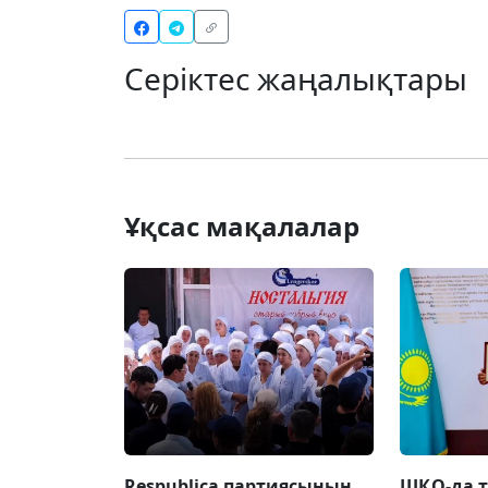
Серіктес жаңалықтары
Ұқсас мақалалар
Respublica партиясының
ШҚО-да т