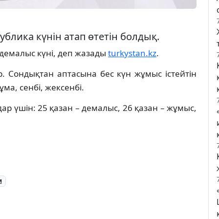
ублика күнін атап өтетін болдық.
 демалыс күні, деп жазады
turkystan.kz
.
р. Сондықтан аптасына бес күн жұмыс істейтін
ма, сенбі, жексенбі.
ар үшін: 25 қазан – демалыс, 26 қазан – жұмыс,
м