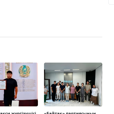
акси жүргізушісі
«Байтақ» партиясының