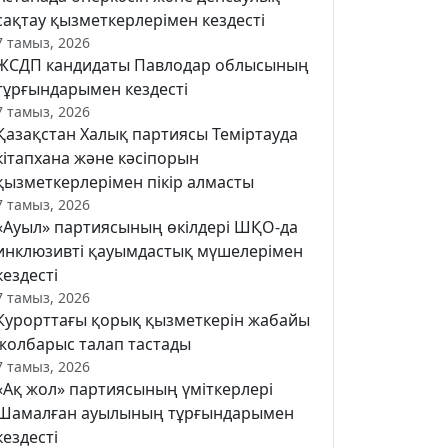
сақтау қызметкерлерімен кездесті
7 тамыз, 2026
ЖСДП кандидаты Павлодар облысының
тұрғындарымен кездесті
7 тамыз, 2026
Қазақстан Халық партиясы Теміртауда
кітапхана және кәсіпорын
қызметкерлерімен пікір алмасты
7 тамыз, 2026
«Ауыл» партиясының өкілдері ШҚО-да
инклюзивті қауымдастық мүшелерімен
кездесті
7 тамыз, 2026
Курорттағы қорық қызметкерін жабайы
жолбарыс талап тастады
7 тамыз, 2026
«Ақ жол» партиясының үміткерлері
Шамалған ауылының тұрғындарымен
кездесті