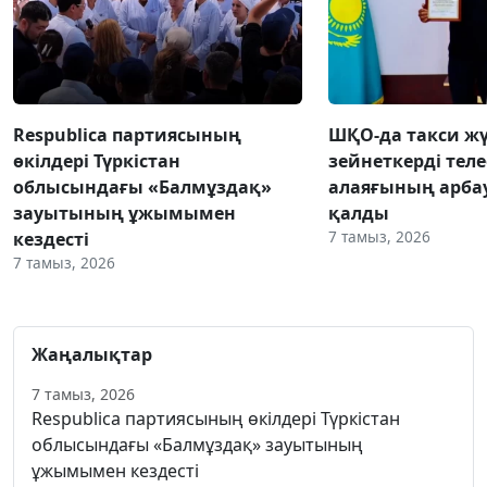
Respublica партиясының
ШҚО-да такси жү
өкілдері Түркістан
зейнеткерді тел
облысындағы «Балмұздақ»
алаяғының арба
зауытының ұжымымен
қалды
7 тамыз, 2026
кездесті
7 тамыз, 2026
Жаңалықтар
7 тамыз, 2026
Respublica партиясының өкілдері Түркістан
облысындағы «Балмұздақ» зауытының
ұжымымен кездесті