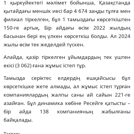
1 қыркүйектегі мәлімет бойынша, Қазақстанда
қытайдағы меншік иесі бар 4 674 заңды тұлға мен
филиал тіркелген, бұл 1 тамыздағы көрсеткіштен
150-ге артық. Бір айдағы өсім 2022 жылдың
басынан бері ең үлкен көрсеткіш болды. Ал 2024
жылы өсім тек жеделдей түскен.
Алайда, қазір тіркелген ұйымдардың тек үштен
екісі (3 062) ғана жұмыс істеп тұр.
Тамызда серіктес елдердің ешқайсысы бұл
көрсеткішке жете алмады, ал жұмыс істеп тұрған
компаниялардың жалпы саны ай сайын 221-ге
азайған. Бұл динамика көбіне Ресейге қатысты –
бір айда 138 компанияның жабылғаны
байқалады.
Тэгтер: