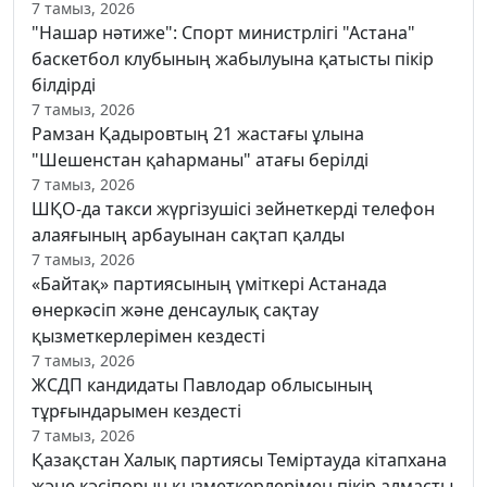
7 тамыз, 2026
"Нашар нәтиже": Спорт министрлігі "Астана"
баскетбол клубының жабылуына қатысты пікір
білдірді
7 тамыз, 2026
Рамзан Қадыровтың 21 жастағы ұлына
"Шешенстан қаһарманы" атағы берілді
7 тамыз, 2026
ШҚО-да такси жүргізушісі зейнеткерді телефон
алаяғының арбауынан сақтап қалды
7 тамыз, 2026
«Байтақ» партиясының үміткері Астанада
өнеркәсіп және денсаулық сақтау
қызметкерлерімен кездесті
7 тамыз, 2026
ЖСДП кандидаты Павлодар облысының
тұрғындарымен кездесті
7 тамыз, 2026
Қазақстан Халық партиясы Теміртауда кітапхана
және кәсіпорын қызметкерлерімен пікір алмасты