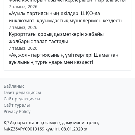
7 тамыз, 2026
«Ауыл» партиясының өкілдері ШҚО-да
инклюзивті қауымдастық мүшелерімен кездесті
7 тамыз, 2026
Курорттағы қорық қызметкерін жабайы
жолбарыс талап тастады
7 тамыз, 2026
«Ақ жол» партиясының үміткерлері Шамалған
ауылының тұрғындарымен кездесті
Байланыс
Газет редакциясы
Сайт редакциясы
Сайт туралы
Privacy Policy
ҚР Ақпарат және қоғамдық даму министрлігі,
№KZ36VPY00019169 куәлігі, 08.01.2020 ж.