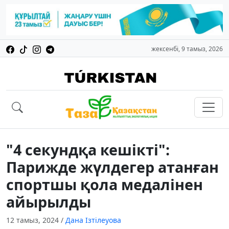
жексенбі, 9 тамыз, 2026
"4 секундқа кешікті":
Парижде жүлдегер атанған
спортшы қола медалінен
айырылды
12 тамыз, 2024
/
Дана Ізтілеуова