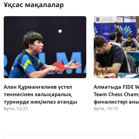
Ұқсас мақалалар
Алан Құрманғалиев үстел
Алматыда FIDE Wo
теннисінен халықаралық
Team Chess Champ
турнирде жеңімпаз атанды
финалистері ан
Бүгін, 12:21
Бүгін, 10:15