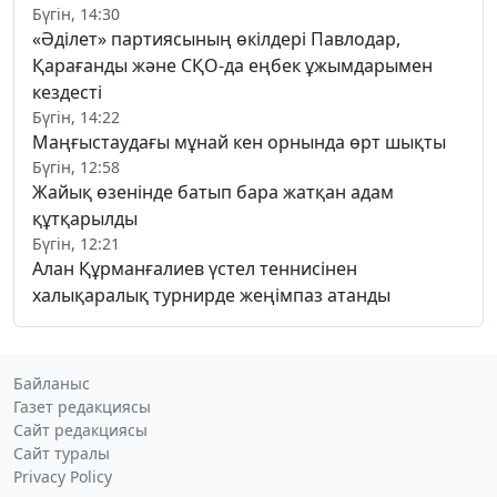
Бүгін, 14:30
«Әділет» партиясының өкілдері Павлодар,
Қарағанды және СҚО-да еңбек ұжымдарымен
кездесті
Бүгін, 14:22
Маңғыстаудағы мұнай кен орнында өрт шықты
Бүгін, 12:58
Жайық өзенінде батып бара жатқан адам
құтқарылды
Бүгін, 12:21
Алан Құрманғалиев үстел теннисінен
халықаралық турнирде жеңімпаз атанды
Байланыс
Газет редакциясы
Сайт редакциясы
Сайт туралы
Privacy Policy