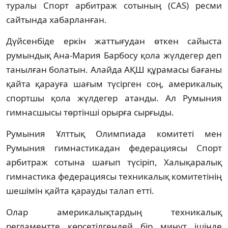
туралы Спорт арбитраж сотының (CAS) ресми
сайтында хабарланған.
Дүйсенбіде еркін жаттығудан өткен сайыста
румындық Ана‑Мария Барбосу қола жүлдегер деп
танылған болатын. Алайда АҚШ құрамасы бағаны
қайта қарауға шағым түсірген соң, америкалық
спортшы қола жүлдегер атанды. Ал Румыния
гимнасшысы төртінші орырға сырғыды.
Румыния Ұлттық Олимпиада комитеті мен
Румыния гимнастикадан федерациясы Спорт
арбитраж сотына шағып түсіріп, Халықаралық
гимнастика федерациясы техникалық комитетінің
шешімін қайта қарауды талап етті.
Олар америкалықтардың техникалық
регламентте көрсетілгендей бір минут ішінде