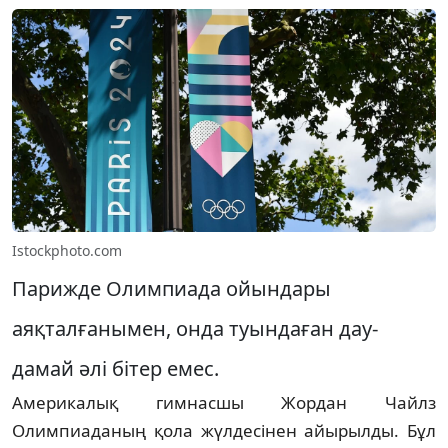
Istockphoto.com
Парижде Олимпиада ойындары
аяқталғанымен, онда туындаған дау-
дамай әлі бітер емес.
Америкалық гимнасшы Жордан Чайлз
Олимпиаданың қола жүлдесінен айырылды. Бұл