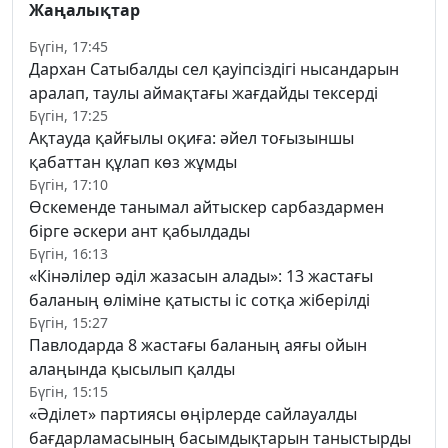
Жаңалықтар
Бүгін, 17:45
Дархан Сатыбалды сел қауіпсіздігі нысандарын
аралап, таулы аймақтағы жағдайды тексерді
Бүгін, 17:25
Ақтауда қайғылы оқиға: әйел тоғызыншы
қабаттан құлап көз жұмды
Бүгін, 17:10
Өскеменде танымал айтыскер сарбаздармен
бірге әскери ант қабылдады
Бүгін, 16:13
«Кінәлілер әділ жазасын алады»: 13 жастағы
баланың өліміне қатысты іс сотқа жіберілді
Бүгін, 15:27
Павлодарда 8 жастағы баланың аяғы ойын
алаңында қысылып қалды
Бүгін, 15:15
«Әділет» партиясы өңірлерде сайлауалды
бағдарламасының басымдықтарын таныстырды