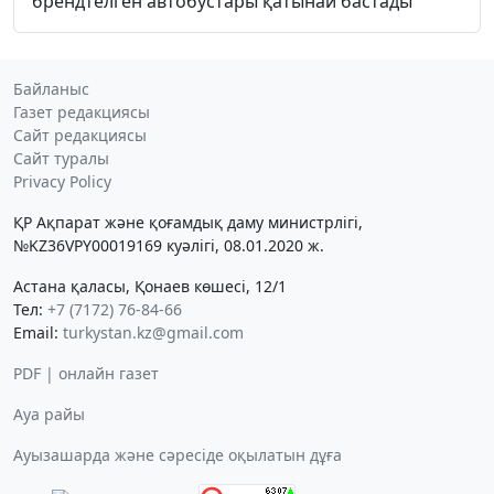
брендтелген автобустары қатынай бастады
Байланыс
Газет редакциясы
Сайт редакциясы
Сайт туралы
Privacy Policy
ҚР Ақпарат және қоғамдық даму министрлігі,
№KZ36VPY00019169 куәлігі, 08.01.2020 ж.
Астана қаласы, Қонаев көшесі, 12/1
Тел:
+7 (7172) 76-84-66
Email:
turkystan.kz@gmail.com
PDF | онлайн газет
Ауа райы
Ауызашарда және сәресіде оқылатын дұға