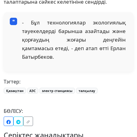
талаптарына сәйкес келетініне сендірді.
- Бұл технологиялар экологиялық
тәуекелдерді барынша азайтады және
қорғаудың жоғары деңгейін
қамтамасыз етеді, - деп атап өтті Ерлан
Батырбеков.
Тэгтер:
Қазақстан
АЭС
электр станциясы
талқылау
БӨЛІСУ:
Серіктес жаңалықтары