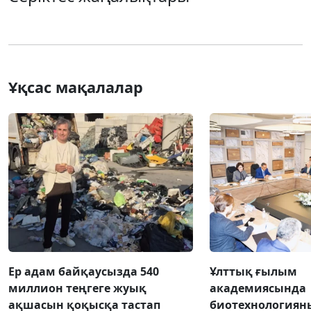
Ұқсас мақалалар
Ер адам байқаусызда 540
Ұлттық ғылым
миллион теңгеге жуық
академиясында
ақшасын қоқысқа тастап
биотехнология