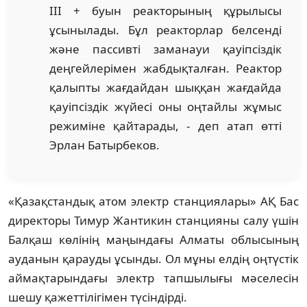
III + буын реакторының құрылысы
ұсынылады. Бұл реакторлар белсенді
және пассивті заманауи қауіпсіздік
деңгейлерімен жабдықталған. Реактор
қалыпты жағдайдан шыққан жағдайда
қауіпсіздік жүйесі оны оңтайлы жұмыс
режиміне қайтарады, - деп атап өтті
Эрлан Батырбеков.
«Қазақстандық атом электр станциялары» АҚ Бас
директоры Тимур Жантикин станцияны салу үшін
Балқаш көлінің маңындағы Алматы облысының
ауданын қарауды ұсынды. Ол мұны елдің оңтүстік
аймақтарындағы электр тапшылығы мәселесін
шешу қажеттілігімен түсіндірді.