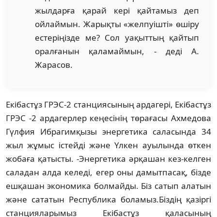
жылдарға қарай кері қайтамыз деп
ойлаймын. Жарықты «желпуішті» өшіру
естеріңізде ме? Сол уақыттың қайтып
оралғанын қаламаймын, - деді А.
Жарасов.
Екібастұз ГРЭС-2 станциясының ардагері, Екібастұз
ГРЭС -2 ардагерлер кеңесінің төрағасы Ахмедова
Гүлфия Ибрагимқызы энергетика саласында 34
жыл жұмыс істейді және Үлкен ауылында өткен
жобаға қатысты. -Энергетика әрқашан кез-келген
саладан алда келеді, егер оны дамытпасақ, бізде
ешқашан экономика болмайды. Біз сатып алатын
және сататын Республика боламыз.Біздің қазіргі
станцияларымыз Екібастұз қаласының