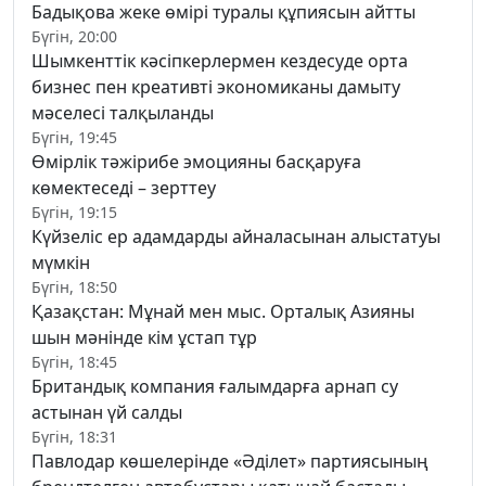
Бадықова жеке өмірі туралы құпиясын айтты
Бүгін, 20:00
Шымкенттік кәсіпкерлермен кездесуде орта
бизнес пен креативті экономиканы дамыту
мәселесі талқыланды
Бүгін, 19:45
Өмірлік тәжірибе эмоцияны басқаруға
көмектеседі – зерттеу
Бүгін, 19:15
Күйзеліс ер адамдарды айналасынан алыстатуы
мүмкін
Бүгін, 18:50
Қазақстан: Мұнай мен мыс. Орталық Азияны
шын мәнінде кім ұстап тұр
Бүгін, 18:45
Британдық компания ғалымдарға арнап су
астынан үй салды
Бүгін, 18:31
Павлодар көшелерінде «Әділет» партиясының