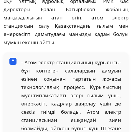
«ҚР Ұлттық ядролық орталығы» РМК бас
директоры Ерлан Батырбеков жобаның
маңыздылығын атап өтіп, атом электр
станциясын салу Қазақстандағы ғылым мен
өнеркәсіпті дамытудағы маңызды қадам болуы
мүмкін екенін айтты.
- Атом электр станциясының құрылысы-
бұл көптеген салалардың дамуын
өзінен соңынан тартатын жоғары
технологиялық процесс. Құрылыстың
мультипликативті әсері ғылым үшін,
өнеркәсіп, кадрлар даярлау үшін де
сөзсіз тиімді болады. Атом электр
станциясынан ешқандай зиян
болмайды, өйткені бүгінгі күні III және