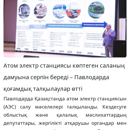
Атом электр станциясы көптеген саланың
дамуына серпін береді – Павлодарда
қоғамдық талқылаулар өтті
Павлодарда Қазақстанда атом электр станциясын
(АЭС) салу мәселелері талқыланды. Кездесуге
облыстық және қалалық мәслихаттардың
депутаттары, жергілікті атқарушы органдар мен