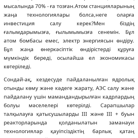
мысалында 70% - ға тозған.Атом станцияларының
жаңа технологиялары болса,неге оларға
инвестиция салу керек?Мен біздің
ғалымдарымызға, ғылымымызға сенемін. Бұл
атом бомбасы емес, электр энергиясын өндіру.
Бұл жаңа өнеркәсіптік өндірістерді құруға
мүмкіндік береді, осылайша ел экономикасы
көтеріледі.
Сондай-ақ, кездесуде пайдаланылған ядролық
отынды көму және кәдеге жарату, АЭС салу және
пайдалану үшін мамандандырылған кадрлардың
болуы мәселелері көтерілді. Сарапшылар
талқылауға қатысушыларды III және III + буын
реакторларында қолданылатын заманауи
технологиялар қауіпсіздіктің барлық қатаң