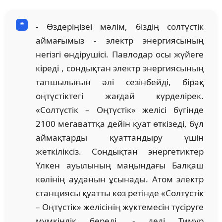
- Өздеріңізеі мәлім, біздің солтүстік
аймағымыз - электр энергиясының
негізгі өндірушісі. Павлодар осы жүйеге
кіреді , сондықтан электр энергиясының
тапшылығын әлі сезінбейді, бірақ
оңтүстіктегі жағдай күрделірек.
«Солтүстік – Оңтүстік» желісі бүгінде
2100 мегаваттқа дейін қуат өткізеді, бұл
аймақтарды қуаттандыру үшін
жеткіліксіз. Сондықтан энергетиктер
Үлкен ауылының маңындағы Балқаш
көлінің ауданын ұсынады. Атом электр
станциясы қуатты көз ретінде «Солтүстік
– Оңтүстік» желісінің жүктемесін түсіруге
мүмкіндік береді, - деді Тимур