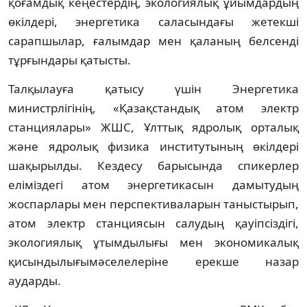
қоғамдық кеңестердің, экологиялық ұйымдардың
өкілдері, энергетика саласындағы жетекші
сарапшылар, ғалымдар мен қаланың белсенді
тұрғындары қатысты.
Талқылауға қатысу үшін Энергетика
министрлігінің, «Қазақстандық атом электр
станциялары» ЖШС, Ұлттық ядролық орталық
және ядролық физика институтының өкілдері
шақырылды. Кездесу барысында спикерлер
еліміздегі атом энергетикасын дамытудың
жоспарлары мен перспективаларын таныстырып,
атом электр станциясын салудың қауіпсіздігі,
экологиялық ұтымдылығы мен экономикалық
қисындылығымәселелеріне ерекше назар
аударды.