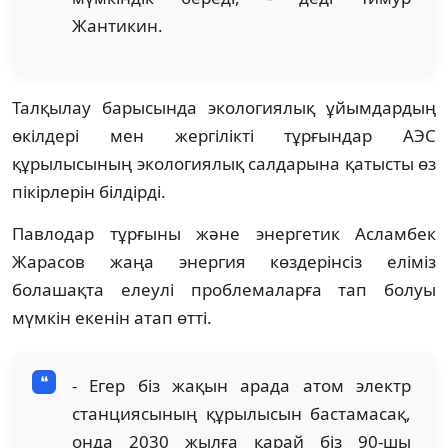
Жантикин.
Талқылау барысында экологиялық ұйымдардың
өкілдері мен жергілікті тұрғындар АЭС
құрылысының экологиялық салдарына қатысты өз
пікірлерін білдірді.
Павлодар тұрғыны және энергетик Асламбек
Жарасов жаңа энергия көздерінсіз еліміз
болашақта елеулі проблемаларға тап болуы
мүмкін екенін атап өтті.
- Егер біз жақын арада атом электр
станциясының құрылысын бастамасақ,
онда 2030 жылға қарай біз 90-шы