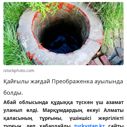
istockphoto.com
Қайғылы жағдай Преображенка ауылында
болды.
Абай облысында құдыққа түскен үш азамат
уланып өлді. Марқұмдардың екеуі Алматы
қаласының тұрғыны, үшіншісі жергілікті
тұрғын, деп хабарлайды
turkystan.kz
сайты