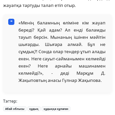
жауапқа тартуды талап етіп отыр.
«Менің баламның өліміне кім жауап
береді? Қай адам? Ал енді баламды
тауып берсін. Мынаның ішінен мәйітін
шығарды. Шығара алмай. Бұл не
сұмдық?! Сонда олар тендер ұтып алады
екен. Неге сауыт-сайманымен келмейді
екен? Неге арнайы машинамен
келмейді?», - деді Марқұм Д.
Жақыповтың анасы Гүлнар Жақыпова.
Тэгтер:
Абай облысы
құдық
құдыққа құлаған