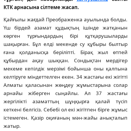
КТК арнасына сілтеме жасап.
Қайғылы жағдай Преображенка ауылында болды.
Үш бірдей азамат құдықтың ішінде жатқанын
көрген тұрғындардың бірі құтқарушыларды
шақырған. Бұл елді мекенде су құбыры былтыр
ғана қолданысқа беріліпті. Бірақ жыл өтпей
құбырдан ақау шыққан. Сондықтан мердігер
мекеме кепілдік мерзімі бойынша оны қалпына
келтіруге міндеттелген екен. 34 жастағы екі жігітті
Алматы қаласынан жөңдеу жұмыстарына солар
арнайы жіберген сыңайлы. Ал 37 жастағы
жергілікті азаматтың шұңқырға қалай түсіп
кеткені белгісіз. Себебі ол екі жігітпен бірге жұмыс
істемеген. Қазір оқиғаның мән-жайы анықталып
жатыр.