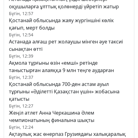
оқушыларға ұлттық қолөнерді үйретіп жатыр
Бүгін, 12:57
Қостанай облысында жаяу жүргіншіні көлік
қағып, мерт болды
Бүгін, 12:54
Астанада алғаш рет жолаушы мінген әуе таксиі
сынақтан өтті
Бүгін, 12:39
Ақмола тұрғыны өзін «емші» ретінде
таныстырған алаяққа 9 млн теңге аударған
Бүгін, 12:37
Қостанай облысында 700-ден астам ауыл
тұрғыны «Әділетті Қазақстан үшін» жобасына
қатысты
Бүгін, 12:27
Жеңіл атлет Анна Черкашина Әлем
чемпионатының финалына шықты
Бүгін, 12:24
Ақтаулық жас өнерпаз Грузиядағы халықаралық