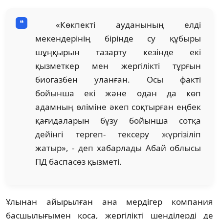
«Көкпекті ауданының елді
мекендерінің бірінде су құбыры
шұңқырын тазарту кезінде екі
қызметкер мен жергілікті тұрғын
биогазбен уланған. Осы факті
бойынша екі және одан да көп
адамның өліміне әкеп соқтырған еңбек
қағидаларын бұзу бойынша сотқа
дейінгі тергеп- тексеру жүргізіліп
жатыр», - деп хабарлады Абай облысы
ПД баспасөз қызметі.
Ұлынан айырылған ана мердігер компания
басшылығымен қоса, жергілікті шенділерді де