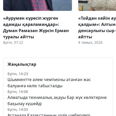
«Аурумен күресіп жүрген
«Тойдан кейін а
адамды қараламаңдар»:
қалдым»: Алтын
Думан Рамазан Жүрсін Ерман
денсаулығы сыр 
туралы айтты
айтты
Бүгін, 07:22
4 тамыз, 2026
Жаңалықтар
Бүгін, 14:23
Шымкентте әлем чемпионы атанған жас
балуанға көлік табысталды
Бүгін, 14:06
Алматыда техникалық ақауы бар жүк көліктеріне
бақылау күшейді
Бүгін, 14:03
Астанада Қазақстанның үздік шеберлері