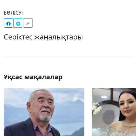
БӨЛІСУ:
Серіктес жаңалықтары
Ұқсас мақалалар