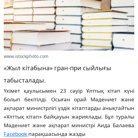
www.istockphoto.com
«Жыл кітабына» гран-при сыйлығы
табысталады.
Үкімет қаулысымен 23 сәуір Ұлттық кітап күні
болып бекітілді. Осыған орай Мәдениет және
ақпарат министрлігі үздік кітаптарды анықтайтын
«Ұлттық кітап» байқауын жариялады. Бұл туралы
Мәдениет және ақпарат министрі Аида Балаева
Facebook
парақшасында жазды