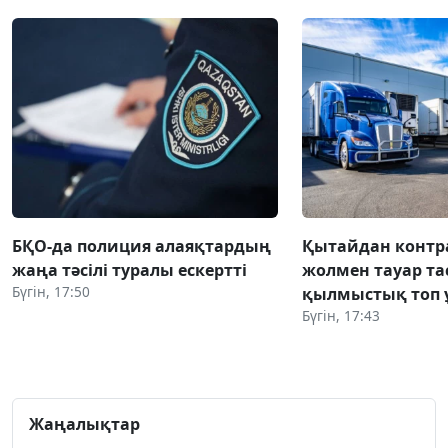
БҚО-да полиция алаяқтардың
Қытайдан конт
жаңа тәсілі туралы ескертті
жолмен тауар та
Бүгін, 17:50
қылмыстық топ 
Бүгін, 17:43
Жаңалықтар