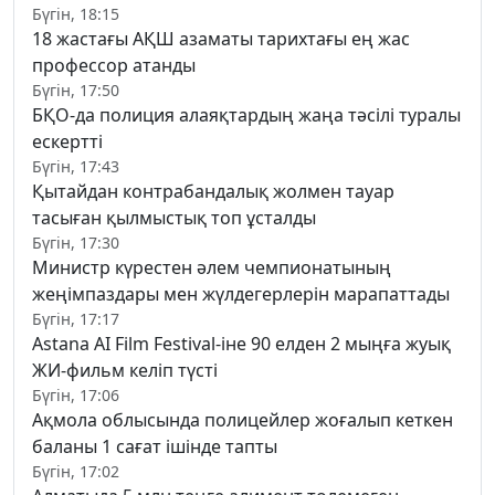
Бүгін, 18:15
18 жастағы АҚШ азаматы тарихтағы ең жас
профессор атанды
Бүгін, 17:50
БҚО-да полиция алаяқтардың жаңа тәсілі туралы
ескертті
Бүгін, 17:43
Қытайдан контрабандалық жолмен тауар
тасыған қылмыстық топ ұсталды
Бүгін, 17:30
Министр күрестен әлем чемпионатының
жеңімпаздары мен жүлдегерлерін марапаттады
Бүгін, 17:17
Astana AI Film Festival-іне 90 елден 2 мыңға жуық
ЖИ-фильм келіп түсті
Бүгін, 17:06
Ақмола облысында полицейлер жоғалып кеткен
баланы 1 сағат ішінде тапты
Бүгін, 17:02