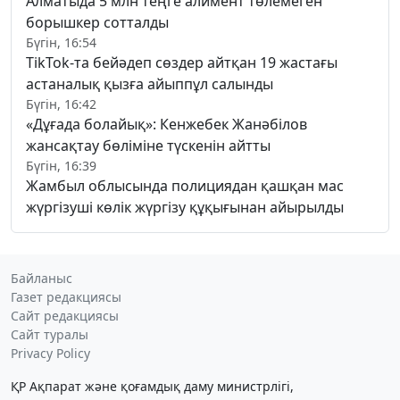
Алматыда 5 млн теңге алимент төлемеген
борышкер сотталды
Бүгін, 16:54
TikTok-та бейәдеп сөздер айтқан 19 жастағы
астаналық қызға айыппұл салынды
Бүгін, 16:42
«Дұғада болайық»: Кенжебек Жанәбілов
жансақтау бөліміне түскенін айтты
Бүгін, 16:39
Жамбыл облысында полициядан қашқан мас
жүргізуші көлік жүргізу құқығынан айырылды
Байланыс
Газет редакциясы
Сайт редакциясы
Сайт туралы
Privacy Policy
ҚР Ақпарат және қоғамдық даму министрлігі,