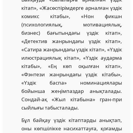
кітап», «Жасөспірімдерге арналған үздік
комикс кітабы», «Нон фикшн
(психологиялық, мотивациялық,
бизнес) бағытындағы үздік кітап»,
«Детектив жанрындағы үздік кітап»,
«Сатира жанрындағы үздік кітап», «Үздік
илюстрациялық кітап», «Үздік аударма
кітабы», «Ең көп оқылған кітап»,
«Фэнтези жанрындағы үздік кітабы»,
«Үздік баспа» номинациялары
бойынша жеңімпаздар анықталады.
Сондай-ақ «Жыл кітабына» гран-при
сыйлығы табысталады.
Бұл байқау үздік кітаптарды анықтап,
оны көпшілікке насихаттауға, қоғамды