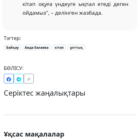
кітап оқуға үндеуге ықпал етеді деген
ойдамыз", – делінген жазбада.
Тэгтер:
Байқау
Аида Балаева
кітап
ұлттық
БӨЛІСУ:
Серіктес жаңалықтары
Ұқсас мақалалар