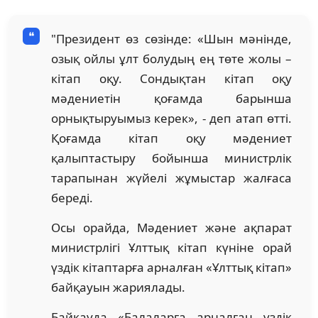
"Президент өз сөзінде: «Шын мәнінде,
озық ойлы ұлт болудың ең төте жолы –
кітап оқу. Сондықтан кітап оқу
мәдениетін қоғамда барынша
орнықтыруымыз керек», - деп атап өтті.
Қоғамда кітап оқу мәдениет
қалыптастыру бойынша министрлік
тарапынан жүйелі жұмыстар жалғаса
береді.
Осы орайда, Мәдениет және ақпарат
министрлігі Ұлттық кітап күніне орай
үздік кітаптарға арналған «Ұлттық кітап»
байқауын жариялады.
Байқауда «Балаларға арналған үздік