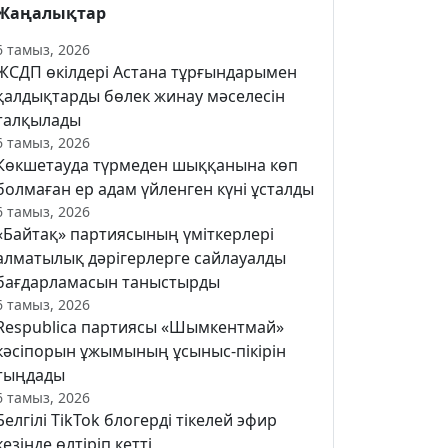
Жаңалықтар
6 тамыз, 2026
ЖСДП өкілдері Астана тұрғындарымен
қалдықтарды бөлек жинау мәселесін
талқылады
6 тамыз, 2026
Көкшетауда түрмеден шыққанына көп
болмаған ер адам үйленген күні ұсталды
6 тамыз, 2026
«Байтақ» партиясының үміткерлері
алматылық дәрігерлерге сайлауалды
бағдарламасын таныстырды
6 тамыз, 2026
Respublica партиясы «Шымкентмай»
кәсіпорын ұжымының ұсыныс-пікірін
тыңдады
6 тамыз, 2026
Белгілі TikTok блогерді тікелей эфир
кезінде өлтіріп кетті