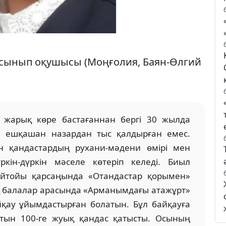
г сынып оқушысы (Моңғолия, Баян-Өлгий
і жарық көре бастағаннан бергі 30 жылда
н ешқашан назардан тыс қалдырған емес.
ын қандастардың рухани-мәдени өмірі мен
кін-дүркін мәселе көтеріп келеді. Биыл
тойы қарсаңында «Отандастар қорымен»
ақ балалар арасында «Арманымдағы атажұрт»
қау ұйымдастырған болатын. Бұл байқауға
атын 100-ге жуық қандас қатысты. Осының