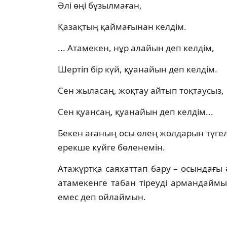
Әлі өңі бұзылмаған,
Қазақтың қаймағынан келдім.
... Атамекен, нұр алайын деп келдім,
Шертіп бір күй, қуанайын деп келдім.
Сен жыласаң, жоқтау айтып тоқтаусыз,
Сен қуансаң, қуанайын деп келдім...
Бекен ағаның осы өлең жолдарын түгел
ерекше күйге бөленемін.
Атажұртқа саяхаттап бару – осындағы 
атамекенге табан тіреуді армандайм
емес деп ойлаймын.