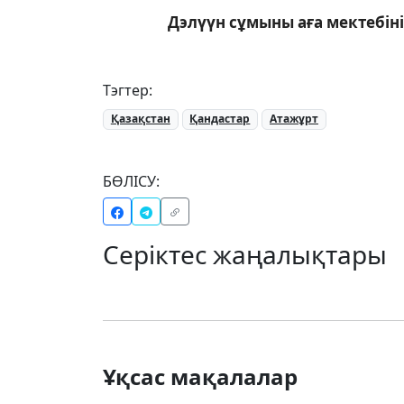
Дэлүүн сұмыны аға мектебін
Тэгтер:
Қазақстан
Қандастар
Атажұрт
БӨЛІСУ:
Серіктес жаңалықтары
Ұқсас мақалалар