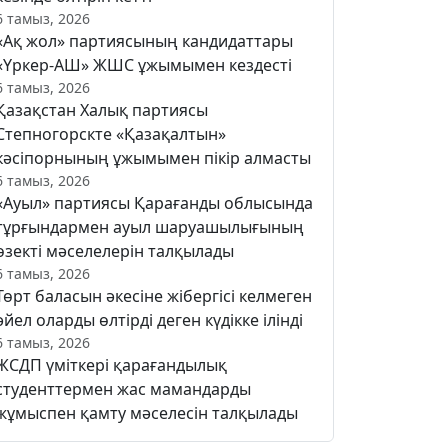
6 тамыз, 2026
«Ақ жол» партиясының кандидаттары
«Үркер-АШ» ЖШС ұжымымен кездесті
6 тамыз, 2026
Қазақстан Халық партиясы
Степногорскте «Қазақалтын»
кәсіпорнының ұжымымен пікір алмасты
6 тамыз, 2026
«Ауыл» партиясы Қарағанды облысында
тұрғындармен ауыл шаруашылығының
өзекті мәселелерін талқылады
6 тамыз, 2026
Төрт баласын әкесіне жібергісі келмеген
әйел оларды өлтірді деген күдікке ілінді
6 тамыз, 2026
ЖСДП үміткері қарағандылық
студенттермен жас мамандарды
жұмыспен қамту мәселесін талқылады