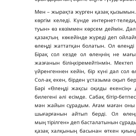
Мен – жырақта жүрген қазақ қызымын. 
көргім келеді. Күнде интернет-телед
туын» өз көзіммен көрсем деймін. Дәл
қазақтың көкейінде жүреді деп ойлай
өлеңді жаттатқан болатын. Ол өлеңді
Бірақ сол кезде ол өлеңнің не мағы
жазғанын біліңкіремейтінмін. Мектеп
үйренгеннен кейін, бір күні дәл сол 
Сол-ақ екен, бірден ұстазыма оқып бе
Бәрі «Өлеңді жақсы оқиды екенсің»
билегені әлі есімде. Сабақ бітір-бетп
мән жайын сұрадым. Ағам маған оны 
шығарғанын айтып берді. Ол өлең
мың
тірілген» деп басталатынын сұрады
қазақ халқының басынан өткен қиынд