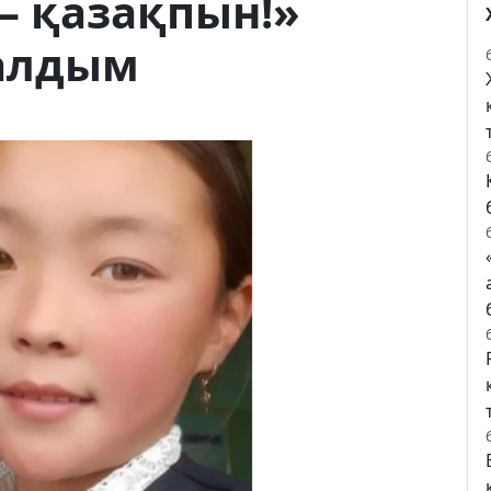
– қазақпын!»
 алдым