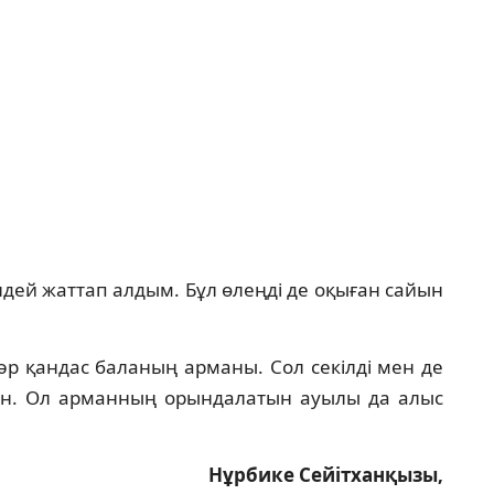
дей жаттап алдым. Бұл өлеңді де оқыған сайын
әр қандас баланың арманы. Сол секілді мен де
ын. Ол арманның орындалатын ауылы да алыс
Нұрбике Сейітханқызы,