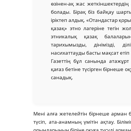
өзінен-ақ жас жеткіншектердің
болады. Бірақ біз байқау шарты
іріктеп алдық. «Отандастар қор
қазақ» этно лагеріне тегін ж
этникалық қазақ балалары
тарихымызды, дінімізді, ді
насихаттауды басты мақсат етіп 
Газеттің бұл санында атажұрт
қағаз бетіне түсірген бірнеше
санадық.
Мені алға жетелейтін бірнеше арман ба
түсіп, ата-анамның үмітін ақтау. Білі
орындарының біріне оқуға түсуді арма