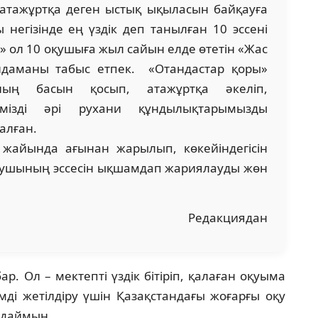
 атажұртқа деген ыстық ықыласын байқауға
 негізінде ең үздік деп танылған 10 эссені
ы» ол 10 оқушыға жыл сайын елде өтетін «Жас
олдаманы табыс етпек. «Отандастар қоры»
ның басын қосып, атажұртқа әкеліп,
лімізді әрі рухани құндылықтарымызды
алған.
 жайында ағынан жарылып, көкейіндегісін
 оқушының эссесін ықшамдап жариялауды жөн
Редакциядан
р. Ол – мектепті үздік бітіріп, қалаған оқуыма
мімді жетілдіру үшін Қазақстандағы жоғарғы оқу
ндаймын.