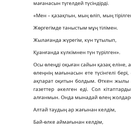
мағанасын түгелдей түсіндірді.
«Мен – қазақпын, мың өліп, мың тірілге
Жөргегімде таныстым мұң тілімен.
Жылағанда жүрегім, күн тұтылып,
Қуанғанда күлкімнен түн түрілген».
Осы өлеңді оқыған сайын қазақ еліне, а
өлеңнің мағынасын ете түсінгелі бері,
ақпарат оқитын болдым. Өткен жылы 
газеттер әкелген еді. Сол кітаптар
алғанмын. Онда мынадай өлең жолдар
Алтай таудың ар жағынан келдім,
Бай-өлке аймағынан келдім,