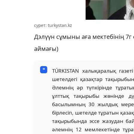
сурет: turkystan.kz
Дэлүүн сұмыны аға мектебінің 7
аймағы)
TÚRKISTAN халықаралық газет
шетелдегі қазақтар тақырыбы
Әлемнің әр түпкірінде тұрат
ұлттық тақырыбы жөнінде дүр
басылымның 30 жылдық мерей
бірлесіп, шетелде тұратын қаз
тақырыбында эссе жазудан бай
әлемнің 12 мемлекетінде тұр