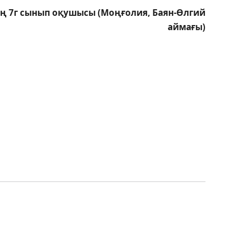
ің 7г сынып оқушысы (Моңғолия, Баян-Өлгий
аймағы)