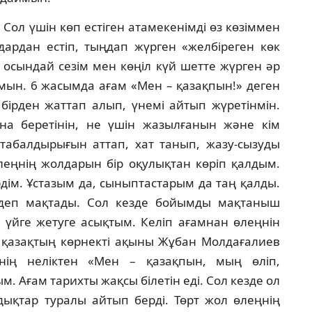
Сол үшін көп естіген атамекенімді өз көзіммен
идардан естіп, тыңдап жүрген «желбіреген көк
 осындай сезім мен көңіл күй шетте жүрген әр
мын. 6 жасымда ағам «Мен – қазақпын!» деген
 бірден жаттап алып, үнемі айтып жүретінмін.
на беретінін, не үшін жазылғанын және кім
 табалдырығын аттап, хат танып, жазу-сызуды
өлеңнің жолдарын бір оқулықтан көріп қалдым.
рдім. Ұстазым да, сыныптастарым да таң қалды.
 деп мақтады. Сол кезде бойымды мақтаныш
ес үйге жетуге асықтым. Келіп ағамнан өлеңнін
қазақтың көрнекті ақыны Жұбан Молдағалиев
нің неліктен «Мен – қазақпын, мың өліп,
м. Ағам тарихты жақсы білетін еді. Сол кезде ол
ықтар туралы айтып берді. Төрт жол өлеңнің