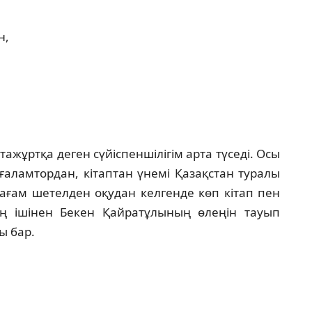
н,
тажұртқа деген сүйіспеншілігім арта түседі. Осы
 ғаламтордан, кітаптан үнемі Қазақстан туралы
ағам шетелден оқудан келгенде көп кітап пен
дың ішінен Бекен Қайратұлының өлеңін тауып
ы бар.