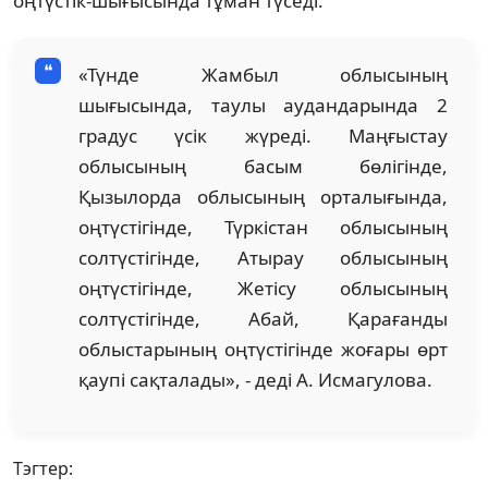
оңтүстік-шығысында тұман түседі.
«Түнде Жамбыл облысының
шығысында, таулы аудандарында 2
градус үсік жүреді. Маңғыстау
облысының басым бөлігінде,
Қызылорда облысының орталығында,
оңтүстігінде, Түркістан облысының
солтүстігінде, Атырау облысының
оңтүстігінде, Жетісу облысының
солтүстігінде, Абай, Қарағанды
облыстарының оңтүстігінде жоғары өрт
қаупі сақталады», - деді А. Исмагулова.
Тэгтер: