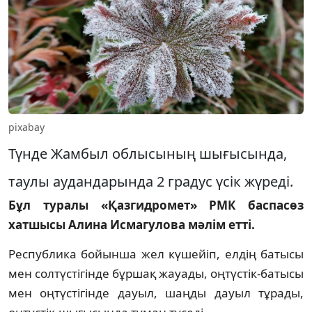
pixabay
Түнде Жамбыл облысының шығысында,
таулы аудандарында 2 градус үсік жүреді.
Бұл туралы «Қазгидромет» РМК баспасөз
хатшысы Алина Исмагулова мәлім етті.
Республика бойынша жел күшейіп, елдің батысы
мен солтүстігінде бұршақ жауады, оңтүстік-батысы
мен оңтүстігінде дауыл, шаңды дауыл тұрады,