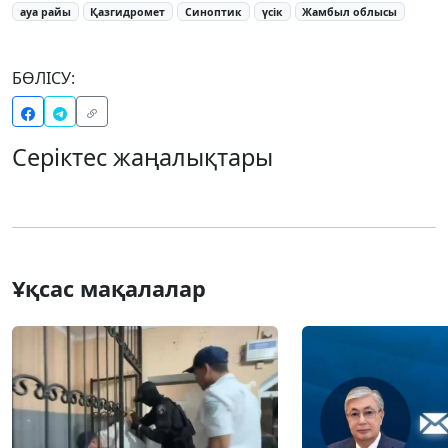
ауа райы
Қазгидромет
Синоптик
үсік
Жамбыл облысы
БӨЛІСУ:
Серіктес жаңалықтары
Ұқсас мақалалар