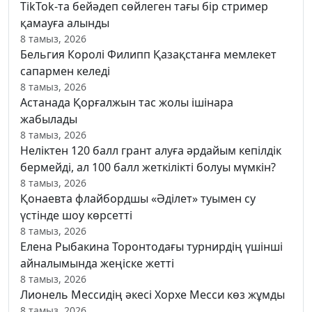
TikTok-та бейәдеп сөйлеген тағы бір стример
қамауға алынды
8 тамыз, 2026
Бельгия Королі Филипп Қазақстанға мемлекет
сапармен келеді
8 тамыз, 2026
Астанада Қорғалжын тас жолы ішінара
жабылады
8 тамыз, 2026
Неліктен 120 балл грант алуға әрдайым кепілдік
бермейді, ал 100 балл жеткілікті болуы мүмкін?
8 тамыз, 2026
Қонаевта флайбордшы «Әділет» туымен су
үстінде шоу көрсетті
8 тамыз, 2026
Елена Рыбакина Торонтодағы турнирдің үшінші
айналымында жеңіске жетті
8 тамыз, 2026
Лионель Мессидің әкесі Хорхе Месси көз жұмды
8 тамыз, 2026