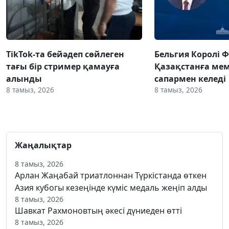
TikTok-та бейәдеп сөйлеген
Бельгия Королі 
тағы бір стример қамауға
Қазақстанға ме
алынды
сапармен келеді
8 тамыз, 2026
8 тамыз, 2026
Жаңалықтар
8 тамыз, 2026
Арлан Жаңабай триатлоннан Түркістанда өткен
Азия кубогы кезеңінде күміс медаль жеңіп алды
8 тамыз, 2026
Шавкат Рахмоновтың әкесі дүниеден өтті
8 тамыз, 2026