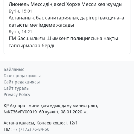
Лионель Мессидің әкесі Хорхе Месси көз жұмды
Бүгін, 15:01
Астананың бас санитариялық дәрігері вакцинаға
қатысты мәлімдеме жасады
Бүгін, 14:21
ІІМ басшылығы Шымкент полициясына нақты
тапсырмалар берді
Байланыс
Газет редакциясы
Сайт редакциясы
Сайт туралы
Privacy Policy
ҚР Ақпарат және қоғамдық даму министрлігі,
№KZ36VPY00019169 куәлігі, 08.01.2020 ж.
Астана қаласы, Қонаев көшесі, 12/1
Тел:
+7 (7172) 76-84-66