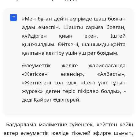
«Мен бұған дейін өмірімде шаш бояған
адам емеспін. Шашты сарыға бояған,
күйдірген қиын екен. Іштей
қынжылдым. Өйткені, шашымды қайта
қалпына келтіру үшін үш рет боядым.
Әлеуметтік желіге жариялағанда
«Жетіскен екенсің», «Албасты»,
«Жетпегені сол еді», «Сені үлгі тұтып
жүрсек» деген теріс пікірлер болды», -
деді Қайрат Әділгерей.
Бағдарлама мәліметіне сүйенсек, хейттен кейін
актер әлеуметтік желіде тікелей эфирге шығып,