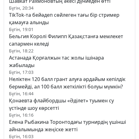
Шавкат Рахмоновтың әкесі дүниеден өтті
Бүгін, 20:34
TikTok-та бейәдеп сөйлеген тағы бір стример
қамауға алынды
Бүгін, 19:01
Бельгия Королі Филипп Қазақстанға мемлекет
сапармен келеді
Бүгін, 18:22
Астанада Қорғалжын тас жолы ішінара
жабылады
Бүгін, 17:03
Неліктен 120 балл грант алуға әрдайым кепілдік
бермейді, ал 100 балл жеткілікті болуы мүмкін?
Бүгін, 16:44
Қонаевта флайбордшы «Әділет» туымен су
үстінде шоу көрсетті
Бүгін, 16:16
Елена Рыбакина Торонтодағы турнирдің үшінші
айналымында жеңіске жетті
Бүгін, 16:03