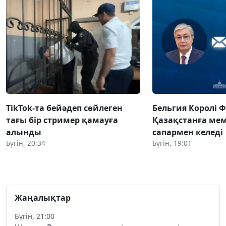
TikTok-та бейәдеп сөйлеген
Бельгия Королі 
тағы бір стример қамауға
Қазақстанға ме
алынды
сапармен келеді
Бүгін, 20:34
Бүгін, 19:01
Жаңалықтар
Бүгін, 21:00