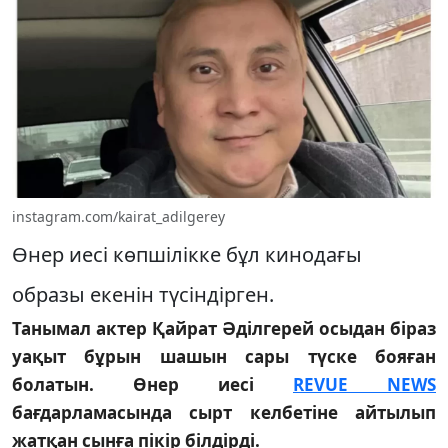
instagram.com/kairat_adilgerey
Өнер иесі көпшілікке бұл кинодағы
образы екенін түсіндірген.
Танымал актер Қайрат Әділгерей осыдан біраз
уақыт бұрын шашын сары түске бояған
болатын. Өнер иесі
REVUE NEWS
бағдарламасында сырт келбетіне айтылып
жатқан сынға пікір білдірді.