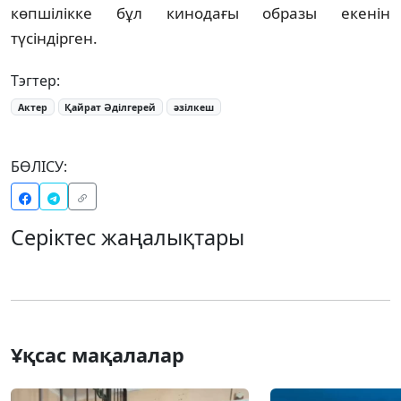
көпшілікке бұл кинодағы образы екенін
түсіндірген.
Тэгтер:
Актер
Қайрат Әділгерей
әзілкеш
БӨЛІСУ:
Серіктес жаңалықтары
Ұқсас мақалалар