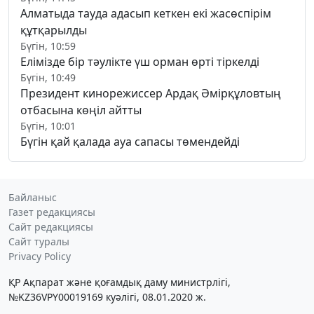
Алматыда тауда адасып кеткен екі жасөспірім
құтқарылды
Бүгін, 10:59
Елімізде бір тәулікте үш орман өрті тіркелді
Бүгін, 10:49
Президент кинорежиссер Ардақ Әмірқұловтың
отбасына көңіл айтты
Бүгін, 10:01
Бүгін қай қалада ауа сапасы төмендейді
Байланыс
Газет редакциясы
Сайт редакциясы
Сайт туралы
Privacy Policy
ҚР Ақпарат және қоғамдық даму министрлігі,
№KZ36VPY00019169 куәлігі, 08.01.2020 ж.