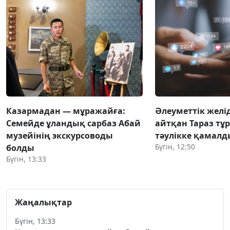
Казармадан — мұражайға:
Әлеуметтік желід
Семейде ұландық сарбаз Абай
айтқан Тараз тұ
музейінің экскурсоводы
тәулікке қамалд
Бүгін, 12:50
болды
Бүгін, 13:33
Жаңалықтар
Бүгін, 13:33