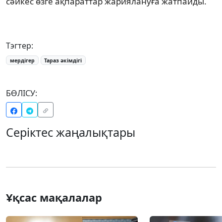
сәйкес өзге ақпараттар жариялануға жатпайды.
Тэгтер:
мердігер
Тараз әкімдігі
БӨЛІСУ:
Серіктес жаңалықтары
Ұқсас мақалалар