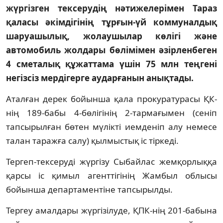
жүргізген тексерудің нәтижелерімен Тараз
қаласы әкімдігінің тұрғын-үй коммуналдық
шаруашылық, жолаушылар көлігі және
автомобиль жолдары бөлімімен әзірленбеген
4 сметалық құжаттама үшін 75 млн теңгені
негізсіз мердігерге аударғанын анықтады.
Аталған дерек бойынша қала прокуратурасы ҚК-
нің 189-бабы 4-бөлігінің 2-тармағымен (сеніп
тапсырылған бөтен мүлікті иемденіп алу немесе
талан таражға салу) қылмыстық іс тіркеді.
Тергеп-тексеруді жүргізу Сыбайлас жемқорлыққа
қарсы іс қимыл агенттігінің Жамбыл облысы
бойынша департаментіне тапсырылды.
Тергеу амалдары жүргізілуде, ҚПК-нің 201-бабына