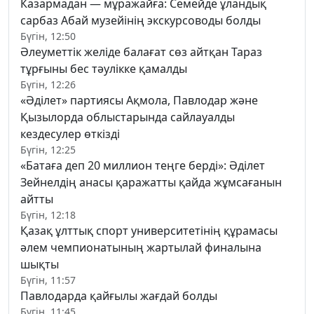
Казармадан — мұражайға: Семейде ұландық
сарбаз Абай музейінің экскурсоводы болды
Бүгін, 12:50
Әлеуметтік желіде балағат сөз айтқан Тараз
тұрғыны бес тәулікке қамалды
Бүгін, 12:26
«Әділет» партиясы Ақмола, Павлодар және
Қызылорда облыстарында сайлауалды
кездесулер өткізді
Бүгін, 12:25
«Батаға деп 20 миллион теңге берді»: Әділет
Зейнелдің анасы қаражатты қайда жұмсағанын
айтты
Бүгін, 12:18
Қазақ ұлттық спорт университетінің құрамасы
әлем чемпионатының жартылай финалына
шықты
Бүгін, 11:57
Павлодарда қайғылы жағдай болды
Бүгін, 11:45