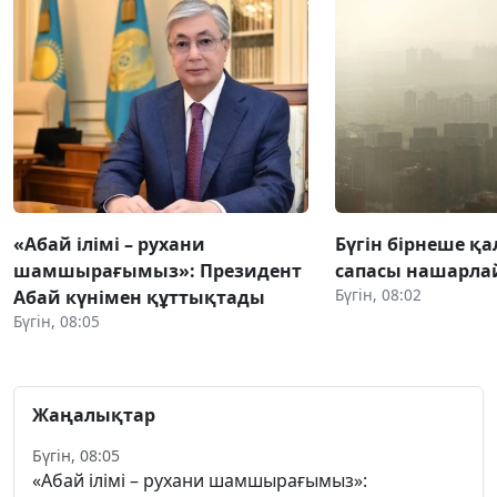
«Абай ілімі – рухани
Бүгін бірнеше қа
шамшырағымыз»: Президент
сапасы нашарл
Бүгін, 08:02
Абай күнімен құттықтады
Бүгін, 08:05
Жаңалықтар
Бүгін, 08:05
«Абай ілімі – рухани шамшырағымыз»: