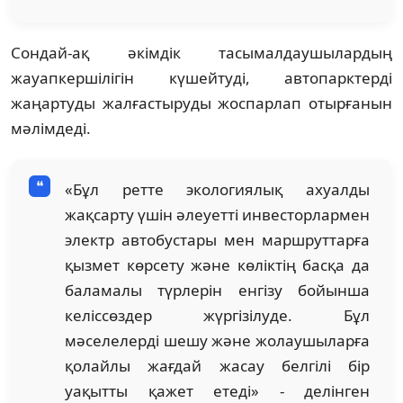
Сондай-ақ әкімдік тасымалдаушылардың
жауапкершілігін күшейтуді, автопарктерді
жаңартуды жалғастыруды жоспарлап отырғанын
мәлімдеді.
«Бұл ретте экологиялық ахуалды
жақсарту үшін әлеуетті инвесторлармен
электр автобустары мен маршруттарға
қызмет көрсету және көліктің басқа да
баламалы түрлерін енгізу бойынша
келіссөздер жүргізілуде. Бұл
мәселелерді шешу және жолаушыларға
қолайлы жағдай жасау белгілі бір
уақытты қажет етеді» - делінген