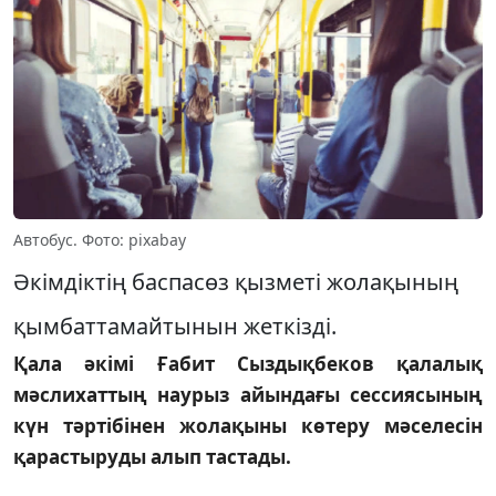
Автобус. Фото: pixabay
Әкімдіктің баспасөз қызметі жолақының
қымбаттамайтынын жеткізді.
Қала әкімі Ғабит Сыздықбеков қалалық
мәслихаттың наурыз айындағы сессиясының
күн тәртібінен жолақыны көтеру мәселесін
қарастыруды алып тастады.