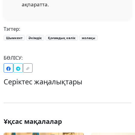
ақпаратта.
Тэгтер:
Шымкент
Әкімдік
Қоғамдық көлік
жолақы
БӨЛІСУ:
Серіктес жаңалықтары
Ұқсас мақалалар