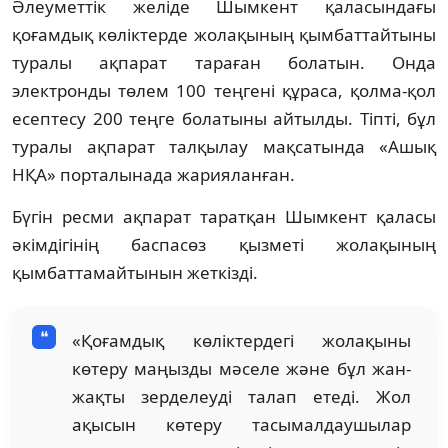
Әлеуметтік желіде Шымкент қаласындағы
қоғамдық көліктерде жолақының қымбаттайтыны
туралы ақпарат тараған болатын. Онда
электронды төлем 100 теңгені құраса, қолма-қол
есептесу 200 теңге болатыны айтылды. Тіпті, бұл
туралы ақпарат талқылау мақсатында «Ашық
НҚА» порталынада жарияланған.
Бүгін ресми ақпарат таратқан Шымкент қаласы
әкімдігінің баспасөз қызметі жолақының
қымбаттамайтынын жеткізді.
«Қоғамдық көліктердегі жолақыны
көтеру маңызды мәселе және бұл жан-
жақты зерделеуді талап етеді. Жол
ақысын көтеру тасымалдаушылар