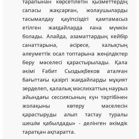
тарапынан көрсетілетін қызметтердің
сапасы жақсарған, жолаушыларды
тасымалдау қауіпсіздігі қамтамасыз
етілген жағдайларда ғана мүмкін
болады. Алайда, азаматтардың кейбір
санаттарына, әсіресе, халықтың
әлеуметтік осал топтарына жеңілдіктер
беру мәселесі қарастырылады. Қала
әкімі Ғабит Сыздықбеков аталған
бағыттағы қазіргі жағдайларды мұқият
зерделеп, қалалық мәслихаттың наурыз
айындағы сессиясының күн тәртібінен
жолақыны көтеру мәселесін
қарастыруды алып тастау туралы
шешім қабылдады» - делінген әкімдік
таратқан ақпаратта.