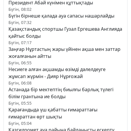
Президент Абай күнімен құттықтады
Бүгін, 08:02
Бүгін бірнеше қалада ауа сапасы нашарлайды
Бүгін, 07:32
Қазақстандық спортшы Гузал Ергешева Англияда
қайтыс болды
Бүгін, 07:17
Заңғар Нұртастың жары үйінен ақша мен заттар
жоғалғанын айтты
Бүгін, 06:55
Несиеге алған ақшамды өзімді дәлелдеуге
жұмсап жүрмін - Дияр Нұрғожай
Бүгін, 06:08
Астанада бір мектептің биылғы барлық түлегі
білім грантына ие болды
Бүгін, 05:55
Қарағандыда үш қабатты ғимараттағы
ғимараттан өрт шықты
Бүгін, 05:04
Қазгидромет ауа райына байланысты ескерту