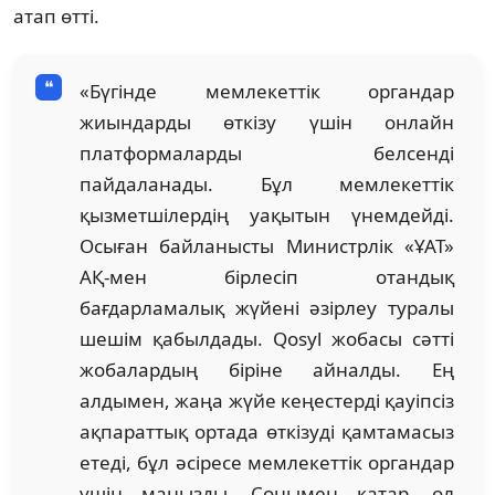
атап өтті.
«Бүгінде мемлекеттік органдар
жиындарды өткізу үшін онлайн
платформаларды белсенді
пайдаланады. Бұл мемлекеттік
қызметшілердің уақытын үнемдейді.
Осыған байланысты Министрлік «ҰАТ»
АҚ-мен бірлесіп отандық
бағдарламалық жүйені әзірлеу туралы
шешім қабылдады. Qosyl жобасы сәтті
жобалардың біріне айналды. Ең
алдымен, жаңа жүйе кеңестерді қауіпсіз
ақпараттық ортада өткізуді қамтамасыз
етеді, бұл әсіресе мемлекеттік органдар
үшін маңызды. Сонымен қатар, ол