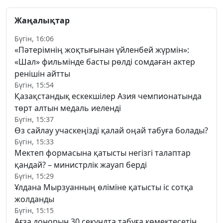
Жаңалықтар
Бүгін, 16:06
«Пәтерімнің жоқтығынан үйленбей жүрмін»:
«Шал» фильмінде басты рөлді сомдаған актер
ренішін айтты
Бүгін, 15:54
Қазақстандық ескекшілер Азия чемпионатында
төрт алтын медаль иеленді
Бүгін, 15:37
Өз сайлау учаскеңізді қалай оңай табуға болады?
Бүгін, 15:33
Мектеп формасына қатысты негізгі талаптар
қандай? – министрлік жауап берді
Бүгін, 15:29
Ұлдана Мырзуанның өліміне қатысты іс сотқа
жолданды
Бүгін, 15:15
Ағза донорын 30 секундта табуға көмектесетін