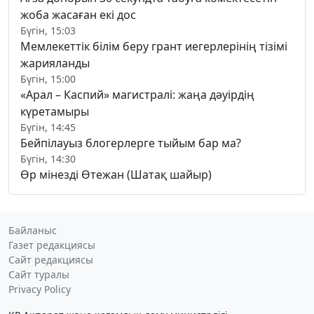
жоба жасаған екі дос
Бүгін, 15:03
Мемлекеттік білім беру грант иегерлерінің тізімі
жарияланды
Бүгін, 15:00
«Арал – Каспий» магистралі: жаңа дәуірдің
күретамыры
Бүгін, 14:45
Бейпілауыз блогерлерге тыйым бар ма?
Бүгін, 14:30
Өр мінезді Өтежан (Шатақ шайыр)
Байланыс
Газет редакциясы
Сайт редакциясы
Сайт туралы
Privacy Policy