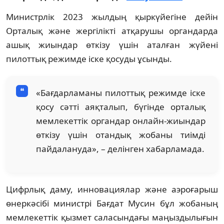
Министрлік 2023 жылдың қыркүйегіне дейін
Орталық және жергілікті атқарушы органдарда
ашық жиындар өткізу үшін аталған жүйені
пилоттық режимде іске қосуды ұсынды.
«Бағдарламаны пилоттық режимде іске
қосу сәтті аяқталып, бүгінде орталық
мемлекеттік органдар онлайн-жиындар
өткізу үшін отандық жобаны тиімді
пайдалануда», – делінген хабарламада.
Цифрлық даму, инновациялар және аэроғарыш
өнеркәсібі министрі Бағдат Мусин бұл жобаның
мемлекеттік қызмет саласындағы маңыздылығын