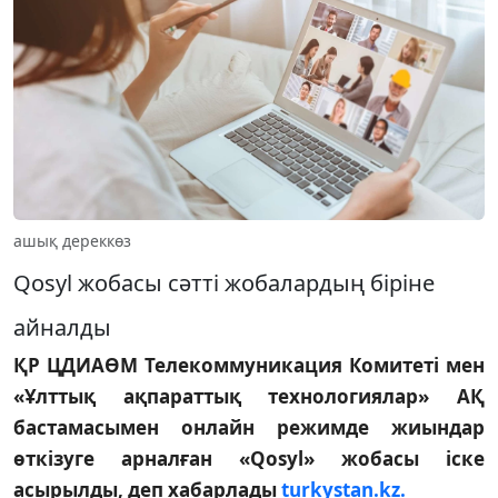
ашық дереккөз
Qosyl жобасы сәтті жобалардың біріне
айналды
ҚР ЦДИАӨМ Телекоммуникация Комитеті мен
«Ұлттық ақпараттық технологиялар» АҚ
бастамасымен онлайн режимде жиындар
өткізуге арналған «Qosyl» жобасы іске
асырылды, деп хабарлады
turkystan.kz.