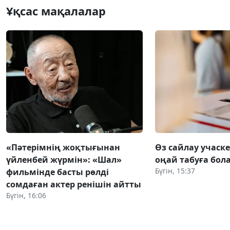
Ұқсас мақалалар
«Пәтерімнің жоқтығынан
Өз сайлау учаске
үйленбей жүрмін»: «Шал»
оңай табуға бол
Бүгін, 15:37
фильмінде басты рөлді
сомдаған актер ренішін айтты
Бүгін, 16:06