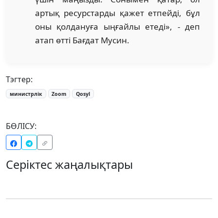
артық ресурстарды қажет етпейді, бұл
оны қолдануға ыңғайлы етеді», - деп
атап өтті Бағдат Мусин.
Тэгтер:
министрлік
Zoom
Qosyl
БӨЛІСУ:
Серіктес жаңалықтары