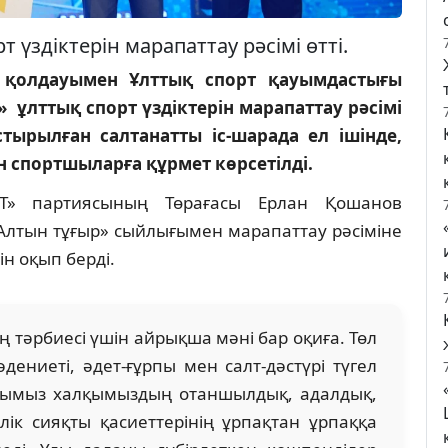
 үздіктерін марапаттау рәсімі өтті.
 қолдауымен Ұлттық спорт қауымдастығы
 ұлттық спорт үздіктерін марапаттау рәсімі
ырылған салтанатты іс-шарада ел ішінде,
 спортшыларға құрмет көрсетілді.
AT» партиясының Төрағасы Ерлан Қошанов
Алтын тұғыр» сыйлығымен марапаттау рәсіміне
ін оқып берді.
ң тәрбиесі үшін айрықша мәні бар оқиға. Төл
дениеті, әдет-ғұрпы мен салт-дәстүрі түгел
арымыз халқымыздың отаншылдық, адалдық,
ілік сияқты қасиеттерінің ұрпақтан ұрпаққа