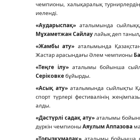
чемпионы, халықаралық турнирлерді
иеленді.
«Аударыспақ»
аталымында сыйлыққ
Мұхаметжан Сайлау
лайық деп таныл
«Жамбы ату»
аталымында Қазақстан 
Жастар арасындағы Әлем чемпионы
Б
«Теңге ілу»
аталымы бойынша сыйл
Серіковке
бұйырды.
«Асық ату»
аталымында сыйлықты Қаза
спорт түрлері фестивалінің жеңімпа
алды.
«Дәстүрлі садақ ату»
аталымы бойынш
дүркін чемпионы
Аяулым Аппазова
ма
«Тоғызқұмалақ»
аталымы бойынша 