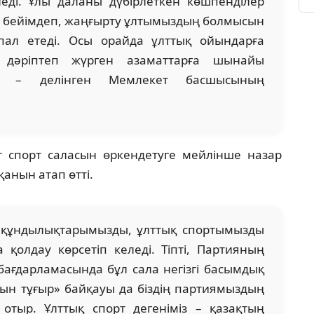
еледі. Ұлы даланы дүбірлеткен көшпенділер
й бейімдеп, жаңғырту ұлтымыздың болмысын
қпал етеді. Осы орайда ұлттық ойындарға
дәріптеп жүрген азаматтарға шынайы
н», – делінген Мемлекет басшысының
т спорт саласын өркендетуге мейлінше назар
анын атап өтті.
 құндылықтарымызды, ұлттық спортымызды
қолдау көрсетіп келеді. Тіпті, Партияның
ағдарламасында бұл сала негізгі басымдық
Алтын тұғыр» байқауы да біздің партиямыздың
тыр. Ұлттық спорт дегеніміз – қазақтың