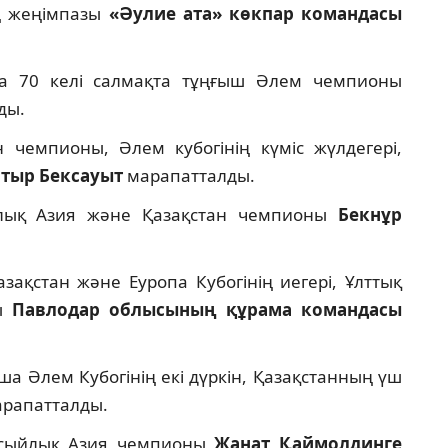
ң жеңімпазы
«Әулие ата» көкпар командасы
а 70 келі салмақта тұңғыш Әлем чемпионы
ды.
чемпионы, Әлем кубогінің күміс жүлдегері,
атыр Бексауыт
марапатталды.
ық Азия және Қазақстан чемпионы
Бекнұр
қстан және Еуропа Кубогінің иегері, Ұлттық
зы
Павлодар облысының құрама командасы
а Әлем Кубогінің екі дүркін, Қазақстанның үш
рапатталды.
сыйлық Азия чемпионы
Жанат Қаймолдинге