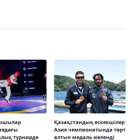
дошылар
Қазақстандық ескекшілер
иядағы
Азия чемпионатында төрт
алық турнирде
алтын медаль иеленді