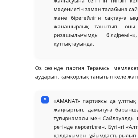
жалғасуына септігін тигізіп к
мәдениетін заман талабына са
және бірегейлігін сақтауға ы
жанашырлық танытып, оны 
ризашылығымды білдіремі
құттықтауында.
Өз сөзінде партия Төрағасы мемлеке
аударып, қамқорлық танытып келе жатқ
«AMANAT» партиясы да ұлттық
жаңғыртып, дамытуға барынша 
тұғырнамасы мен Сайлауалды б
ретінде көрсетілген. Бүгінгі «
қолдауымен ұйымдастырылып о