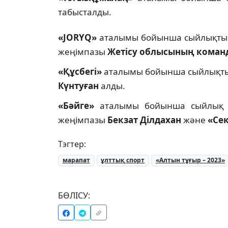
табысталды.
«JORYQ»
аталымы бойынша сыйлықты «
жеңімпазы
Жетісу облысының коман
«Құсбегі»
аталымы бойынша сыйлықты
Күнтуған
алды.
«Бәйге»
аталымы бойынша сыйлық ре
жеңімпазы
Бекзат Ділдахан
және
«Се
Тэгтер:
марапат
ұлттық спорт
«Алтын тұғыр – 2023»
БӨЛІСУ: