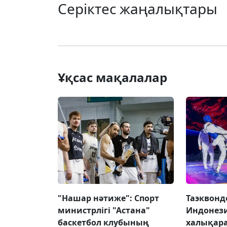
Серіктес жаңалықтары
Ұқсас мақалалар
"Нашар нәтиже": Спорт
Таэквон
министрлігі "Астана"
Индонез
баскетбол клубының
халықар