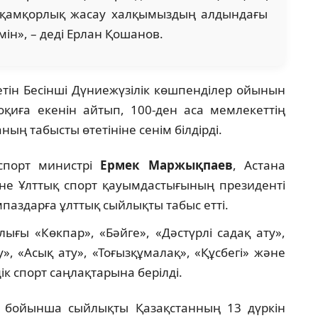
н қамқорлық жасау халқымыздың алдындағы
ін», – деді Ерлан Қошанов.
тетін Бесінші Дүниежүзілік көшпенділер ойынын
оқиға екенін айтып, 100-ден аса мемлекеттің
ың табысты өтетініне сенім білдірді.
спорт министрі
Ермек Маржықпаев
, Астана
е Ұлттық спорт қауымдастығының президенті
мпаздарға ұлттық сыйлықты табыс етті.
ығы «Көкпар», «Бәйге», «Дәстүрлі садақ ату»,
», «Асық ату», «Тоғызқұмалақ», «Құсбегі» және
к спорт саңлақтарына берілді.
ойынша сыйлықты Қазақстанның 13 дүркін