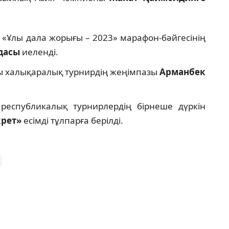
Ұлы дала жорығы – 2023» марафон-бәйгесінің
дасы
иеленді.
 халықаралық турнирдің жеңімпазы
Арманбек
спубликалық турнирлердің бірнеше дүркін
крет»
есімді тұлпарға
берілді.