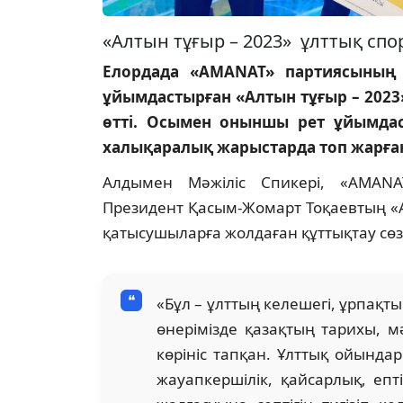
«Алтын тұғыр – 2023» ұлттық спорт
Елордада «AMANAT» партиясының
ұйымдастырған «Алтын тұғыр – 2023»
өтті. Осымен оныншы рет ұйымдаст
халықаралық жарыстарда топ жарған
Алдымен Мәжіліс Спикері, «AMAN
Президент Қасым-Жомарт Тоқаевтың «
қатысушыларға жолдаған құттықтау сөз
«Бұл – ұлттың келешегі, ұрпақты
өнерімізде қазақтың тарихы, мә
көрініс тапқан. Ұлттық ойынд
жауапкершілік, қайсарлық, епт