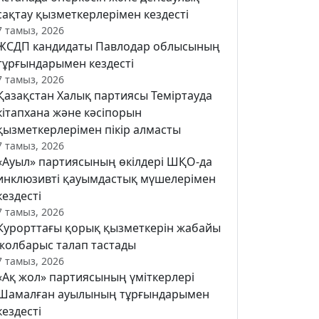
сақтау қызметкерлерімен кездесті
7 тамыз, 2026
ЖСДП кандидаты Павлодар облысының
тұрғындарымен кездесті
7 тамыз, 2026
Қазақстан Халық партиясы Теміртауда
кітапхана және кәсіпорын
қызметкерлерімен пікір алмасты
7 тамыз, 2026
«Ауыл» партиясының өкілдері ШҚО-да
инклюзивті қауымдастық мүшелерімен
кездесті
7 тамыз, 2026
Курорттағы қорық қызметкерін жабайы
жолбарыс талап тастады
7 тамыз, 2026
«Ақ жол» партиясының үміткерлері
Шамалған ауылының тұрғындарымен
кездесті