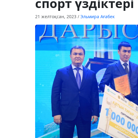
спорт үздіктер
21 желтоқсан, 2023
/
Эльмира Ағабек