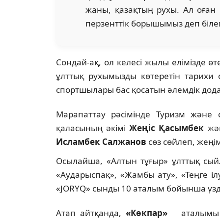
жаны, қазақтың рухы. Ал оға
перзенттік борышымыз деп білем
Сондай-ақ, ол келесі жылы елімізде ө
ұлттық рухымызды көтеретін тарихи 
спортшылары бас қосатын әлемдік додан
Марапаттау рәсімінде Туризм және 
қаласының әкімі
Жеңіс Қасымбек
жән
Исламбек Салжанов
сөз сөйлеп, жеңі
Осылайша, «Алтын тұғыр» ұлттық сыйл
«Аударыспақ», «Жамбы ату», «Теңге ілу
«JORYQ» сынды 10 аталым бойынша үзді
Атап айтқанда,
«Көкпар»
аталымы б