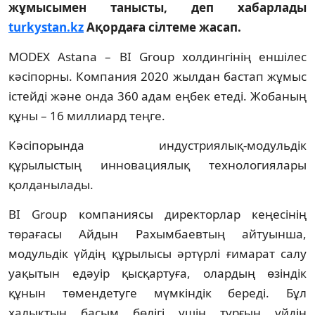
жұмысымен танысты, деп хабарлады
turkystan.kz
Ақордаға сілтеме жасап.
MODEХ Astana – BI Group холдингінің еншілес
кәсіпорны. Компания 2020 жылдан бастап жұмыс
істейді және онда 360 адам еңбек етеді. Жобаның
құны – 16 миллиард теңге.
Кәсіпорында индустриялық-модульдік
құрылыстың инновациялық технологиялары
қолданылады.
BI Group компаниясы директорлар кеңесінің
төрағасы Айдын Рахымбаевтың айтуынша,
модульдік үйдің құрылысы әртүрлі ғимарат салу
уақытын едәуір қысқартуға, олардың өзіндік
құнын төмендетуге мүмкіндік береді. Бұл
халықтың басым бөлігі үшін тұрғын үйдің