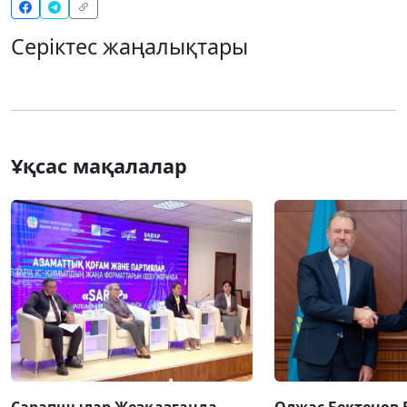
Серіктес жаңалықтары
Ұқсас мақалалар
Сарапшылар Жезқазғанда
Олжас Бектенов 