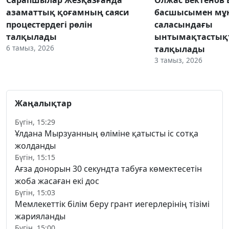
азаматтық қоғамның саяси
басшысымен мұн
процестердегі рөлін
саласындағы
талқылады
ынтымақтастық
6 тамыз, 2026
талқылады
3 тамыз, 2026
Жаңалықтар
Бүгін, 15:29
Ұлдана Мырзуанның өліміне қатысты іс сотқа
жолданды
Бүгін, 15:15
Ағза донорын 30 секундта табуға көмектесетін
жоба жасаған екі дос
Бүгін, 15:03
Мемлекеттік білім беру грант иегерлерінің тізімі
жарияланды
Бүгін, 15:00