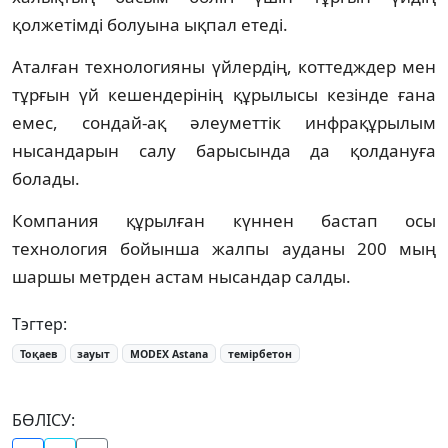
қолжетімді болуына ықпал етеді.
Аталған технологияны үйлердің, коттедждер мен
тұрғын үй кешендерінің құрылысы кезінде ғана
емес, сондай-ақ әлеуметтік инфрақұрылым
нысандарын салу барысында да қолдануға
болады.
Компания құрылған күннен бастап осы
технология бойынша жалпы ауданы 200 мың
шаршы метрден астам нысандар салды.
Тэгтер:
Тоқаев
зауыт
MODEХ Astana
темірбетон
БӨЛІСУ: