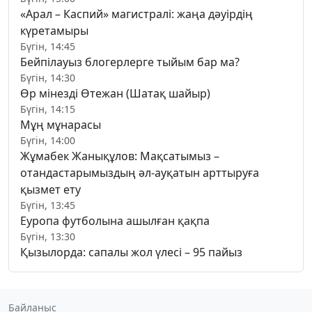
«Арал – Каспий» магистралі: жаңа дәуірдің
күретамыры
Бүгін, 14:45
Бейпілауыз блогерлерге тыйым бар ма?
Бүгін, 14:30
Өр мінезді Өтежан (Шатақ шайыр)
Бүгін, 14:15
Мұң мұнарасы
Бүгін, 14:00
Жұмабек Жанықұлов: Мақсатымыз –
отандастарымыздың әл-ауқатын арттыруға
қызмет ету
Бүгін, 13:45
Еуропа футболына ашылған қақпа
Бүгін, 13:30
Қызылорда: сапалы жол үлесі – 95 пайыз
Байланыс