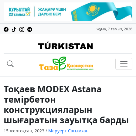
жұма, 7 тамыз, 2026
Тоқаев MODEХ Astana
темірбетон
конструкцияларын
шығаратын зауытқа барды
15 желтоқсан, 2023
/
Меруерт Сағымхан