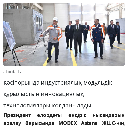
akorda.kz
Кәсіпорында индустриялық-модульдік
құрылыстың инновациялық
технологиялары қолданылады.
Президент елордағы өндіріс нысандарын
аралау барысында MODEХ Astana ЖШС-нің