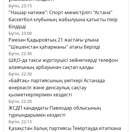
Бүгін, 23:15
"Нашар нәтиже": Спорт министрлігі "Астана"
баскетбол клубының жабылуына қатысты пікір
білдірді
Бүгін, 23:00
Рамзан Қадыровтың 21 жастағы ұлына
"Шешенстан қаһарманы" атағы берілді
Бүгін, 22:36
ШҚО-да такси жүргізушісі зейнеткерді телефон
алаяғының арбауынан сақтап қалды
Бүгін, 22:30
«Байтақ» партиясының үміткері Астанада
өнеркәсіп және денсаулық сақтау
қызметкерлерімен кездесті
Бүгін, 22:20
ЖСДП кандидаты Павлодар облысының
тұрғындарымен кездесті
Бүгін, 22:15
Қазақстан Халық партиясы Теміртауда кітапхана