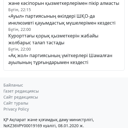
және кәсіпорын қызметкерлерімен пікір алмасты
Бүгін, 22:15
«Ауыл» партиясының өкілдері ШҚО-да
инклюзивті қауымдастық мүшелерімен кездесті
Бүгін, 22:00
Курорттағы қорық қызметкерін жабайы
жолбарыс талап тастады
Бүгін, 22:00
«Ақ жол» партиясының үміткерлері Шамалған
ауылының тұрғындарымен кездесті
Байланыс
Газет редакциясы
Сайт редакциясы
Сайт туралы
Privacy Policy
ҚР Ақпарат және қоғамдық даму министрлігі,
№KZ36VPY00019169 куәлігі, 08.01.2020 ж.