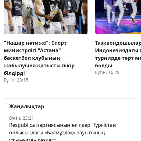
"Нашар нәтиже": Спорт
Таэквондошыла
министрлігі "Астана"
Индонезиядағы
баскетбол клубының
турнирде төрт м
жабылуына қатысты пікір
болды
Бүгін, 16:28
білдірді
Бүгін, 23:15
Жаңалықтар
Бүгін, 23:21
Respublica партиясының өкілдері Түркістан
облысындағы «Балмұздақ» зауытының
ұжымымен кездесті