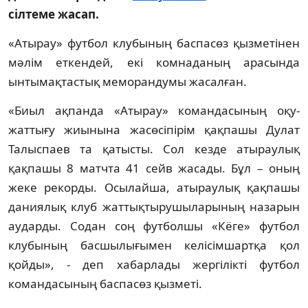
сілтеме жасап.
«Атырау» футбол клубының баспасөз қызметінен
мәлім еткендей, екі комнаданың арасында
ынтымақтастық меморандумы жасалған.
«Биыл ақпанда «Атырау» командасының оқу-
жаттығу жиынына жасөсіпірім қақпашы Дулат
Талыспаев та қатысты. Сол кезде атыраулық
қақпашы 8 матчта 41 сейв жасады. Бұл – оның
жеке рекорды. Осылайша, атыраулық қақпашы
даниялық клуб жаттықтырушыларының назарын
аударды. Содан соң футболшы «Кёге» футбол
клубының басшылығымен келісімшартқа қол
қойды», - деп хабарлады жергілікті футбол
командасының баспасөз қызметі.