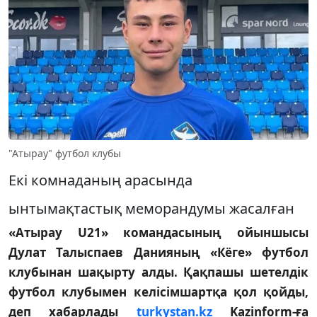
"Атырау" футбол клубы
Екі комнаданың арасында
ынтымақтастық меморандумы жасалған
«Атырау U21» командасының ойыншысы
Дулат Талыспаев Данияның «Кёге» футбол
клубынан шақырту алды. Қақпашы шетелдік
футбол клубымен келісімшартқа қол қойды,
деп хабарлады
turkystan.kz
Kazinform-ға