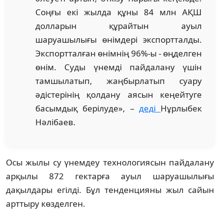
Соңғы екі жылда құны 84 млн АҚШ
долларын құрайтын ауыл
шаруашылығы өнімдері экспортталды.
Экспортталған өнімнің 96%-ы - өңделген
өнім. Суды үнемді пайдалану үшін
тамшылатып, жаңбырлатып суару
әдістерінің қолдану аясын кеңейтуге
басымдық берілуде», –
деді
Нұрлыбек
Нәлібаев.
Осы жылы су үнемдеу технологиясын пайдалану
арқылы 872 гектарға ауыл шаруашылығы
дақылдары егілді. Бұл тенденцияны жыл сайын
арттыру көзделген.