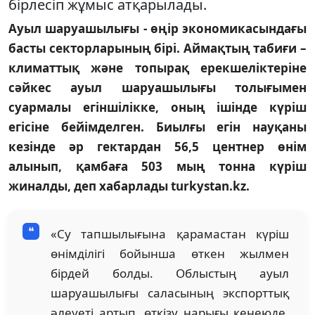
бірлесіп жұмыс атқарылады.
Ауыл шаруашылығы - өңір экономикасындағы
басты секторларының бірі. Аймақтың табиғи –
климаттық және топырақ ерекшеліктеріне
сәйкес ауыл шаруашылығы толығымен
суармалы егіншілікке, оның ішінде күріш
егісіне бейімделген. Биылғы егін науқаны
кезінде әр гектардан 56,5 центнер өнім
алынып, қамбаға 503 мың тонна күріш
жиналды, деп хабарлады turkystan.kz.
«Су тапшылығына қарамастан күріш
өнімділігі бойынша өткен жылмен
бірдей болды. Облыстың ауыл
шаруашылығы саласының экспорттық
әлеуеті артып, өткізу нарығы кеңеюде.