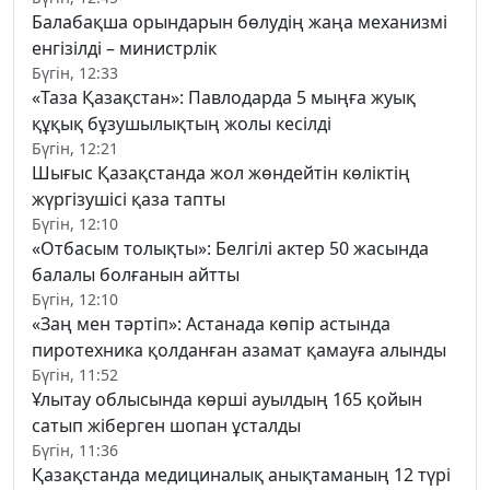
Балабақша орындарын бөлудің жаңа механизмі
енгізілді – министрлік
Бүгін, 12:33
«Таза Қазақстан»: Павлодарда 5 мыңға жуық
құқық бұзушылықтың жолы кесілді
Бүгін, 12:21
Шығыс Қазақстанда жол жөндейтін көліктің
жүргізушісі қаза тапты
Бүгін, 12:10
«Отбасым толықты»: Белгілі актер 50 жасында
балалы болғанын айтты
Бүгін, 12:10
«Заң мен тәртіп»: Астанада көпір астында
пиротехника қолданған азамат қамауға алынды
Бүгін, 11:52
Ұлытау облысында көрші ауылдың 165 қойын
сатып жіберген шопан ұсталды
Бүгін, 11:36
Қазақстанда медициналық анықтаманың 12 түрі