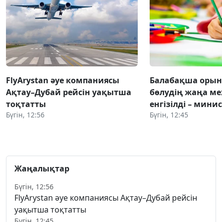
FlyArystan әуе компаниясы
Балабақша оры
Ақтау–Дубай рейсін уақытша
бөлудің жаңа ме
тоқтатты
енгізілді – мини
Бүгін, 12:56
Бүгін, 12:45
Жаңалықтар
Бүгін, 12:56
FlyArystan әуе компаниясы Ақтау–Дубай рейсін
уақытша тоқтатты
Бүгін, 12:45