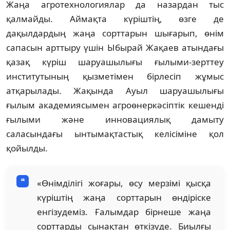
Жаңа агротехнологиялар да назардан тыс
қалмайды. Аймақта күріштің, өзге де
дақылдардың жаңа сорттарын шығарып, өнім
сапасын арттыру үшін Ыбырай Жақаев атындағы
қазақ күріш шаруашылығы ғылыми-зерттеу
институтының қызметімен бірлесіп жұмыс
атқарылады. Жақында Ауыл шаруашылығы
ғылым академиясымен агроөнеркәсіптік кешенді
ғылыми және инновациялық дамыту
саласындағы ынтымақтастық келісіміне қол
қойылды.
«Өнімділігі жоғары, өсу мерзімі қысқа
күріштің жаңа сорттарын өндіріске
енгізудеміз. Ғалымдар бірнеше жаңа
сорттарды сынақтан өткізуде. Биылғы