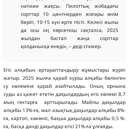
нәтиже жақсы. Пилоттық жобадағы
сорттар 10 центнерден жоғары өнім
беріп, 10-15 күн ерте пісті. Келесі жылы
да осы оң көрсеткіш сақталса, 2025
жылдан бастап жаңа сорттар
қолданысқа енеді», – деді спикер.
Егіс алқабын әртараптандыру жұмыстары жүріп
жатыр. 2025 жылға қарай күріш алқабы бөлінген
су көлеміне қарай азайтылады. Оның орнына
суды аз қажет ететін дақылдардың егіс көлемі 8,7
мың гектарға арттырылады. Майлы дақылдар
алқабы 13%-ға, мал азықтық дақылдар алқабы 8%-
ға, картоп, көкөніс, бақша дақылдар алқабы 0,5 %-
ға, басқа дәнді дақылдар егісі 21%-ға ұлғаяды.