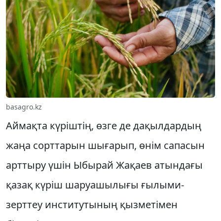
basagro.kz
Аймақта күріштің, өзге де дақылдардың
жаңа сорттарын шығарып, өнім сапасын
арттыру үшін Ыбырай Жақаев атындағы
қазақ күріш шаруашылығы ғылыми-
зерттеу институтының қызметімен