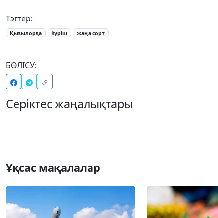
Тэгтер:
Қызылорда
Күріш
жаңа сорт
БӨЛІСУ:
Серіктес жаңалықтары
Ұқсас мақалалар