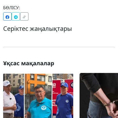
БӨЛІСУ:
Серіктес жаңалықтары
Ұқсас мақалалар