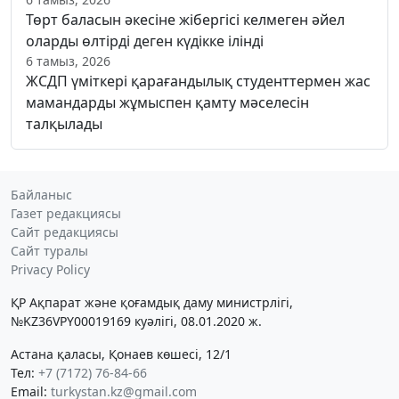
Төрт баласын әкесіне жібергісі келмеген әйел
оларды өлтірді деген күдікке ілінді
6 тамыз, 2026
ЖСДП үміткері қарағандылық студенттермен жас
мамандарды жұмыспен қамту мәселесін
талқылады
Байланыс
Газет редакциясы
Сайт редакциясы
Сайт туралы
Privacy Policy
ҚР Ақпарат және қоғамдық даму министрлігі,
№KZ36VPY00019169 куәлігі, 08.01.2020 ж.
Астана қаласы, Қонаев көшесі, 12/1
Тел:
+7 (7172) 76-84-66
Email:
turkystan.kz@gmail.com