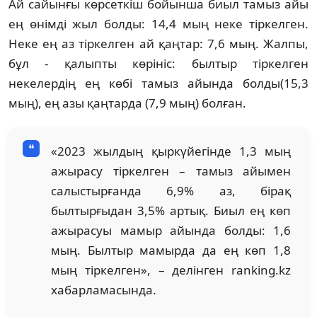
Ай сайынғы көрсеткіш бойынша биыл тамыз айы
ең өнімді жыл болды: 14,4 мың неке тіркелген.
Неке ең аз тіркелген ай қаңтар: 7,6 мың. Жалпы,
бұл - қалыпты көрініс: былтыр тіркелген
некелердің ең көбі тамыз айында болды(15,3
мың), ең азы қаңтарда (7,9 мың) болған.
«2023 жылдың қыркүйегінде 1,3 мың
ажырасу тіркелген – тамыз айымен
салыстырғанда 6,9% аз, бірақ
былтырғыдан 3,5% артық. Биыл ең көп
ажырасуы мамыр айында болды: 1,6
мың. Былтыр мамырда да ең көп 1,8
мың тіркелген», – делінген ranking.kz
хабарламасында.