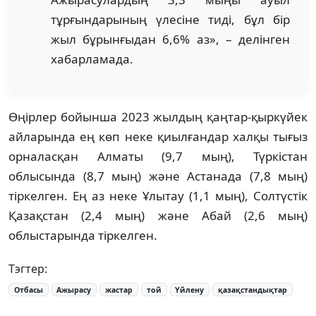
тұрғындарының үлесіне тиді, бұл бір
жыл бұрынғыдан 6,6% аз», – делінген
хабарламада.
Өңірлер бойынша 2023 жылдың қаңтар-қыркүйек
айларында ең көп неке қиылғандар халқы тығыз
орналасқан Алматы (9,7 мың), Түркістан
облысында (8,7 мың) және Астанада (7,8 мың)
тіркелген. Ең аз неке Ұлытау (1,1 мың), Солтүстік
Қазақстан (2,4 мың) және Абай (2,6 мың)
облыстарында тіркелген.
Тэгтер:
Отбасы
Ажырасу
жастар
той
Үйлену
қазақстандықтар