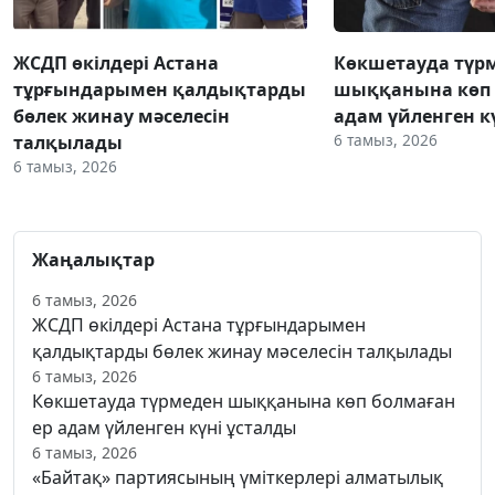
ЖСДП өкілдері Астана
Көкшетауда түр
тұрғындарымен қалдықтарды
шыққанына көп 
бөлек жинау мәселесін
адам үйленген к
6 тамыз, 2026
талқылады
6 тамыз, 2026
Жаңалықтар
6 тамыз, 2026
ЖСДП өкілдері Астана тұрғындарымен
қалдықтарды бөлек жинау мәселесін талқылады
6 тамыз, 2026
Көкшетауда түрмеден шыққанына көп болмаған
ер адам үйленген күні ұсталды
6 тамыз, 2026
«Байтақ» партиясының үміткерлері алматылық