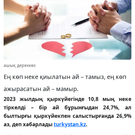
ашық дереккөз
Ең көп неке қиылатын ай – тамыз, ең көп
ажырасатын ай – мамыр.
2023 жылдың қыркүйегінде 10,8 мың неке
тіркелді – бір ай бұрынғыдан 24,7%, ал
былтырғы қыркүйекпен салыстырғанда 26,9%
аз, деп хабарлады
turkystan.kz
.