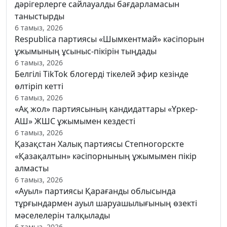
дәрігерлерге сайлауалды бағдарламасын
таныстырды
6 тамыз, 2026
Respublica партиясы «Шымкентмай» кәсіпорын
ұжымының ұсыныс-пікірін тыңдады
6 тамыз, 2026
Белгілі TikTok блогерді тікелей эфир кезінде
өлтіріп кетті
6 тамыз, 2026
«Ақ жол» партиясының кандидаттары «Үркер-
АШ» ЖШС ұжымымен кездесті
6 тамыз, 2026
Қазақстан Халық партиясы Степногорскте
«Қазақалтын» кәсіпорнының ұжымымен пікір
алмасты
6 тамыз, 2026
«Ауыл» партиясы Қарағанды облысында
тұрғындармен ауыл шаруашылығының өзекті
мәселелерін талқылады
6 тамыз, 2026