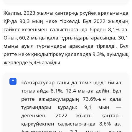
Жалпы, 2023 жылғы қаңтар-қыркүйек аралығында
ҚР-да 90,3 мың неке тіркелді. Бұл 2022 жылдың
сәйкес кезеңімен салыстырғанда бірден 8,1% аз.
Оның 60,2 мыңы қала тұрғындары арасында, 30,1
мыңы ауыл тұрғындары арасында тіркелді. Бұл
ретте неке қиюды тіркеу қалаларда 9,3%, ауылдық
жерлерде 5,4% азайды.
«Ажырасулар саны да төмендеді: биыл
тоғыз айда 8,1%, 12,4 мыңға дейін. Бұл
ретте ажырасулардың 73,6%-ын қала
тұрғындары құрады: 9,1 мың —
дегенмен, 2022 жылғы қаңтар–
қыркүйекпен салыстырғанда 8,6% аз.
Ажырасулардың 3,3 мыңы ауыл