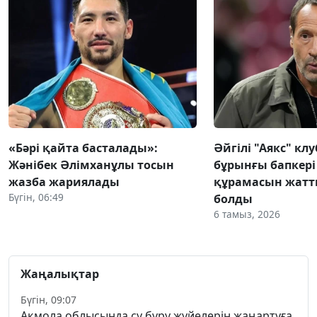
«Бәрі қайта басталады»:
Әйгілі "Аякс" к
Жәнібек Әлімханұлы тосын
бұрынғы бапкері
жазба жариялады
құрамасын жат
Бүгін, 06:49
болды
6 тамыз, 2026
Жаңалықтар
Бүгін, 09:07
Ақмола облысында су бұру жүйелерін жаңартуға