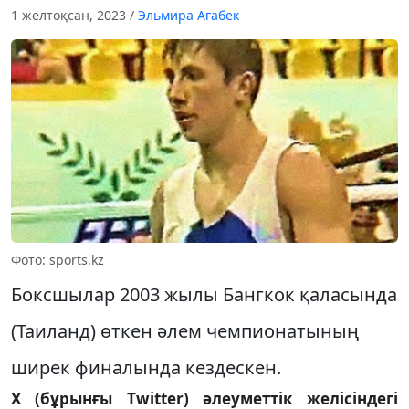
1 желтоқсан, 2023
/
Эльмира Ағабек
Фото: sports.kz
Боксшылар 2003 жылы Бангкок қаласында
(Таиланд) өткен әлем чемпионатының
ширек финалында кездескен.
X (бұрынғы Twitter) әлеуметтік желісіндегі