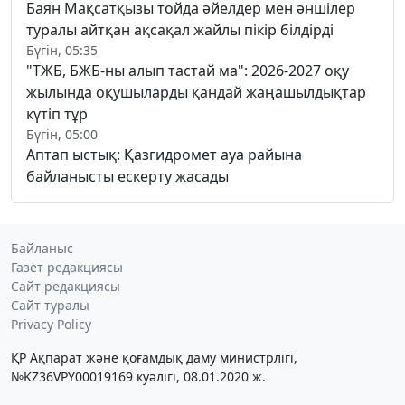
Баян Мақсатқызы тойда әйелдер мен әншілер
туралы айтқан ақсақал жайлы пікір білдірді
Бүгін, 05:35
"ТЖБ, БЖБ-ны алып тастай ма": 2026-2027 оқу
жылында оқушыларды қандай жаңашылдықтар
күтіп тұр
Бүгін, 05:00
Аптап ыстық: Қазгидромет ауа райына
байланысты ескерту жасады
Байланыс
Газет редакциясы
Сайт редакциясы
Сайт туралы
Privacy Policy
ҚР Ақпарат және қоғамдық даму министрлігі,
№KZ36VPY00019169 куәлігі, 08.01.2020 ж.