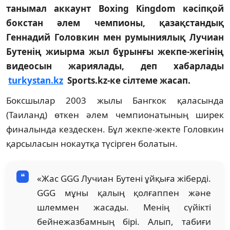
танымал аккаунт Boxing Kingdom кәсіпқой
бокстан әлем чемпионы, қазақстандық
Геннадий Головкин мен румыниялық Лучиан
Бутенің жиырма жыл бұрынғы жекпе-жегінің
видеосын жариялады, деп хабарлады
turkystan.kz
Sports.kz-ке сілтеме жасап.
Боксшылар 2003 жылы Бангкок қаласында
(Таиланд) өткен әлем чемпионатының ширек
финалында кездескен. Бұл жекпе-жекте Головкин
қарсыласын нокаутқа түсірген болатын.
«Жас GGG Лучиан Бутені ұйқыға жіберді.
GGG мұны қалың қолғаппен және
шлеммен жасады. Менің сүйікті
бейнежазбамның бірі. Алып, табиғи