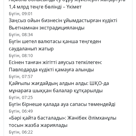
1,4 млрд теңге бөлінді – Үкімет
Бүгін, 09:01
Заңсыз ойын бизнесін ұйымдастырған күдікті
Вьетнамнан экстрадицияланды
Бүгін, 08:34
Бүгін шетел валютасы қанша теңгеден
саудаланып жатыр
Бүгін, 08:10
Есінен танған жігітті аяусыз тепкілеген:
Павлодарда күдікті қамауға алынды
Бүгін, 07:57
Қайғылы жағдайдың алдын алды: ШҚО-да
мұнараға шыққан балалар құтқарылды
Бүгін, 07:25
Бүгін бірнеше қалада ауа сапасы төмендейді
Бүгін, 06:49
«Бәрі қайта басталады»: Жәнібек Әлімханұлы
тосын жазба жариялады
Бүгін, 06:22