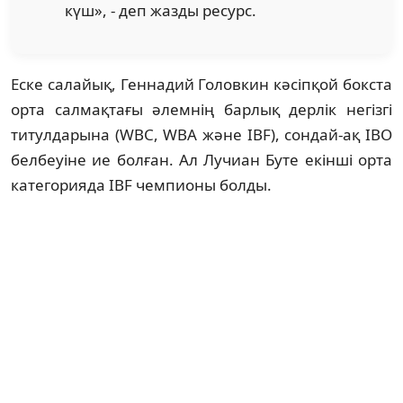
күш», - деп жазды ресурс.
Еске салайық, Геннадий Головкин кәсіпқой бокста
орта салмақтағы әлемнің барлық дерлік негізгі
титулдарына (WBC, WBA және IBF), сондай-ақ IBO
белбеуіне ие болған. Ал Лучиан Буте екінші орта
категорияда IBF чемпионы болды.