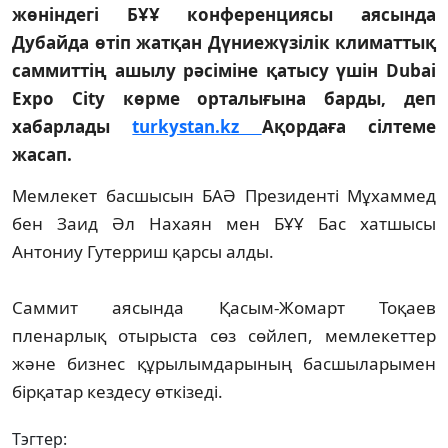
жөніндегі БҰҰ конференциясы аясында
Дубайда өтіп жатқан Дүниежүзілік климаттық
саммиттің ашылу рәсіміне қатысу үшін Dubai
Expo City көрме орталығына барды, деп
хабарлады
turkystan.kz
Ақордаға сілтеме
жасап.
Мемлекет басшысын БАӘ Президенті Мұхаммед
бен Заид Әл Нахаян мен БҰҰ Бас хатшысы
Антониу Гутерриш қарсы алды.
Саммит аясында Қасым-Жомарт Тоқаев
пленарлық отырыста сөз сөйлеп, мемлекеттер
және бизнес құрылымдарының басшыларымен
бірқатар кездесу өткізеді.
Тэгтер: