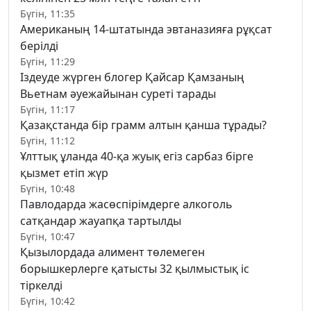
Бүгін, 11:35
Американың 14-штатында эвтаназияға рұқсат
берілді
Бүгін, 11:29
Іздеуде жүрген блогер Қайсар Қамзаның
Вьетнам әуежайынан суреті тарады
Бүгін, 11:17
Қазақстанда бір грамм алтын қанша тұрады?
Бүгін, 11:12
Ұлттық ұланда 40-қа жуық егіз сарбаз бірге
қызмет етіп жүр
Бүгін, 10:48
Павлодарда жасөспірімдерге алкоголь
сатқандар жауапқа тартылды
Бүгін, 10:47
Қызылордада алимент төлемеген
борышкерлерге қатысты 32 қылмыстық іс
тіркелді
Бүгін, 10:42