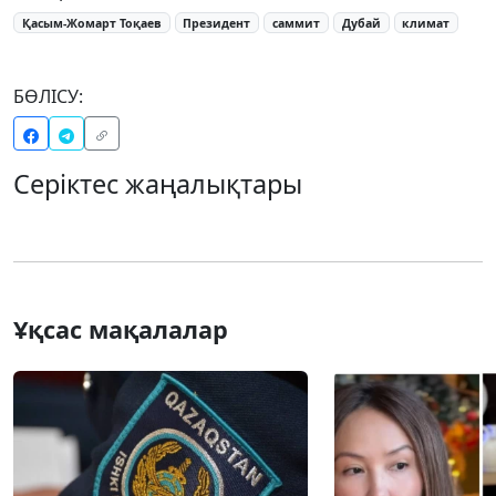
Қасым-Жомарт Тоқаев
Президент
саммит
Дубай
климат
БӨЛІСУ:
Серіктес жаңалықтары
Ұқсас мақалалар