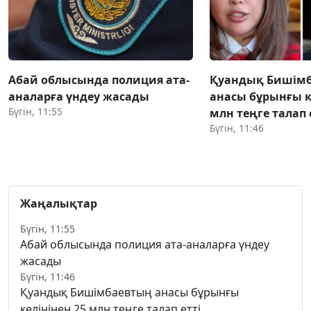
Абай облысында полиция ата-
Қуандық Бишім
аналарға үндеу жасады
анасы бұрынғы к
Бүгін, 11:55
млн теңге талап 
Бүгін, 11:46
Жаңалықтар
Бүгін, 11:55
Абай облысында полиция ата-аналарға үндеу
жасады
Бүгін, 11:46
Қуандық Бишімбаевтың анасы бұрынғы
келінінен 25 млн теңге талап етті