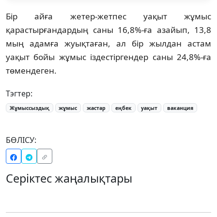
Бір айға жетер-жетпес уақыт жұмыс
қарастырғандардың саны 16,8%-ға азайып, 13,8
мың адамға жуықтаған, ал бір жылдан астам
уақыт бойы жұмыс іздестіргендер саны 24,8%-ға
төмендеген.
Тэгтер:
Жұмыссыздық
жұмыс
жастар
еңбек
уақыт
ваканция
БӨЛІСУ:
Серіктес жаңалықтары