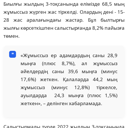
Биылғы жылдың 3-тоқсанында елімізде 68,5 мың
жұмыссыз жүрген жас тіркелді. Олардың дені - 15-
28 жас аралағындағы жастар. Бұл былтырғы
жылғы көрсеткішпен салыстырғанда 8,2% пайызға
төмен.
«Жұмыссыз ер адамдардың саны 28,9
мыңға (плюс 8,7%), ал жұмыссыз
әйелдердің саны 39,6 мыңға (минус
17,6%) жеткен. Қалаларда 44,2 мың
жұмыссыз (минус 12,8%) тіркелсе,
ауылдарда 24,3 мыңға (плюс 1,5%)
жеткен», – делінген хабарламада.
Салыстырмалы түрде 2022 жылдың 3-тоқсанында