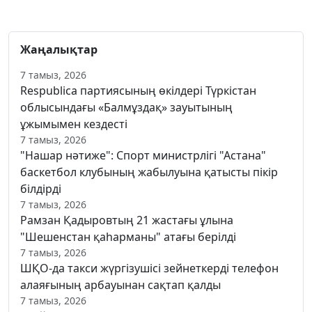
Жаңалықтар
7 тамыз, 2026
Respublica партиясының өкілдері Түркістан
облысындағы «Балмұздақ» зауытының
ұжымымен кездесті
7 тамыз, 2026
"Нашар нәтиже": Спорт министрлігі "Астана"
баскетбол клубының жабылуына қатысты пікір
білдірді
7 тамыз, 2026
Рамзан Қадыровтың 21 жастағы ұлына
"Шешенстан қаһарманы" атағы берілді
7 тамыз, 2026
ШҚО-да такси жүргізушісі зейнеткерді телефон
алаяғының арбауынан сақтап қалды
7 тамыз, 2026