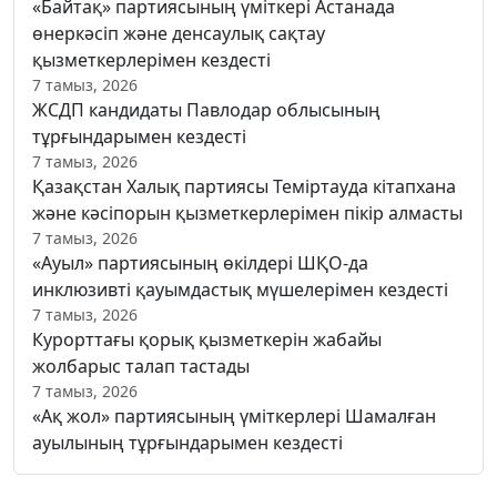
«Байтақ» партиясының үміткері Астанада
өнеркәсіп және денсаулық сақтау
қызметкерлерімен кездесті
7 тамыз, 2026
ЖСДП кандидаты Павлодар облысының
тұрғындарымен кездесті
7 тамыз, 2026
Қазақстан Халық партиясы Теміртауда кітапхана
және кәсіпорын қызметкерлерімен пікір алмасты
7 тамыз, 2026
«Ауыл» партиясының өкілдері ШҚО-да
инклюзивті қауымдастық мүшелерімен кездесті
7 тамыз, 2026
Курорттағы қорық қызметкерін жабайы
жолбарыс талап тастады
7 тамыз, 2026
«Ақ жол» партиясының үміткерлері Шамалған
ауылының тұрғындарымен кездесті