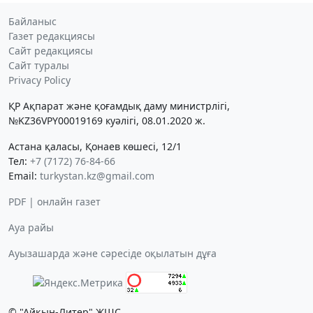
Байланыс
Газет редакциясы
Сайт редакциясы
Сайт туралы
Privacy Policy
ҚР Ақпарат және қоғамдық даму министрлігі,
№KZ36VPY00019169 куәлігі, 08.01.2020 ж.
Астана қаласы, Қонаев көшесі, 12/1
Тел:
+7 (7172) 76-84-66
Email:
turkystan.kz@gmail.com
PDF | онлайн газет
Ауа райы
Ауызашарда және сәресіде оқылатын дұға
© "Айқын-Литер" ЖШС