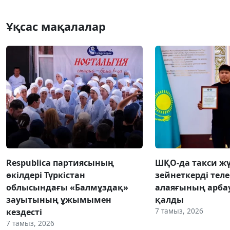
Ұқсас мақалалар
Respublica партиясының
ШҚО-да такси жү
өкілдері Түркістан
зейнеткерді тел
облысындағы «Балмұздақ»
алаяғының арба
зауытының ұжымымен
қалды
7 тамыз, 2026
кездесті
7 тамыз, 2026