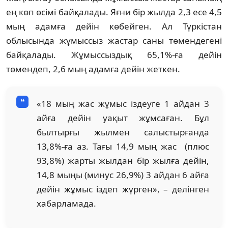
ең көп өсімі байқалады. Яғни бір жылда 2,3 есе 4,5
мың адамға дейін көбейген. Ал Түркістан
облысында жұмыссыз жастар саны төмендегені
байқалады. Жұмыссыздық 65,1%-ға дейін
төмендеп, 2,6 мың адамға дейін жеткен.
«18 мың жас жұмыс іздеуге 1 айдан 3
айға дейін уақыт жұмсаған. Бұл
былтырғы жылмен салыстырғанда
13,8%-ға аз. Тағы 14,9 мың жас (плюс
93,8%) жарты жылдан бір жылға дейін,
14,8 мыңы (минус 26,9%) 3 айдан 6 айға
дейін жұмыс іздеп жүрген», – делінген
хабарламада.