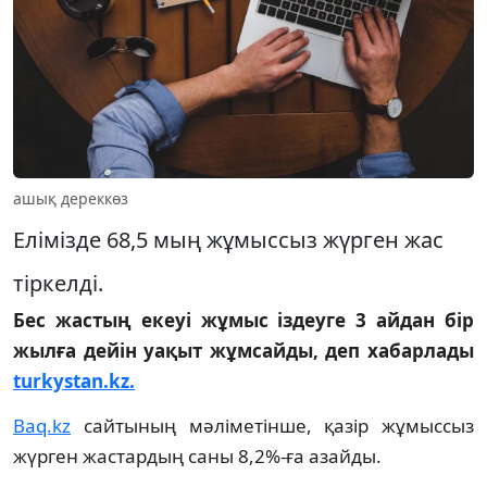
ашық дереккөз
Елімізде 68,5 мың жұмыссыз жүрген жас
тіркелді.
Бес жастың екеуі жұмыс іздеуге 3 айдан бір
жылға дейін уақыт жұмсайды, деп хабарлады
turkystan.kz.
Baq.kz
сайтының мәліметінше, қазір жұмыссыз
жүрген жастардың саны 8,2%-ға азайды.