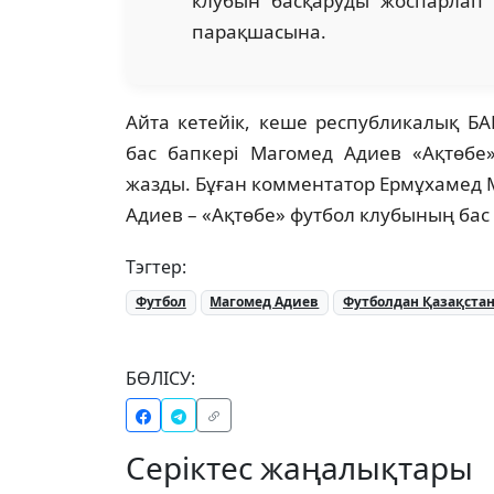
клубын басқаруды жоспарлап 
парақшасына.
Айта кетейік, кеше республикалық Б
бас бапкері Магомед Адиев «Ақтөбе
жазды. Бұған комментатор Ермұхамед 
Адиев – «Ақтөбе» футбол клубының бас б
Тэгтер:
Футбол
Магомед Адиев
Футболдан Қазақста
БӨЛІСУ:
Серіктес жаңалықтары