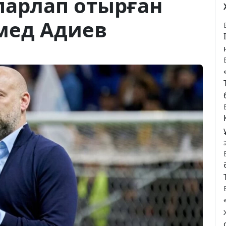
парлап отырған
мед Адиев