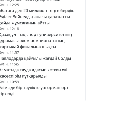
Бүгін, 12:25
«Батаға деп 20 миллион теңге берді»:
Әділет Зейнелдің анасы қаражатты
қайда жұмсағанын айтты
Бүгін, 12:18
Қазақ ұлттық спорт университетінің
құрамасы әлем чемпионатының
жартылай финалына шықты
Бүгін, 11:57
Павлодарда қайғылы жағдай болды
Бүгін, 11:45
Алматыда тауда адасып кеткен екі
жасөспірім құтқарылды
Бүгін, 10:59
Елімізде бір тәулікте үш орман өрті
тіркелді