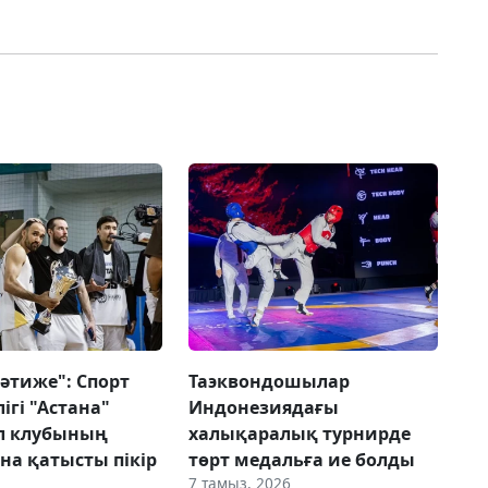
әтиже": Спорт
Таэквондошылар
ігі "Астана"
Индонезиядағы
л клубының
халықаралық турнирде
а қатысты пікір
төрт медальға ие болды
7 тамыз, 2026