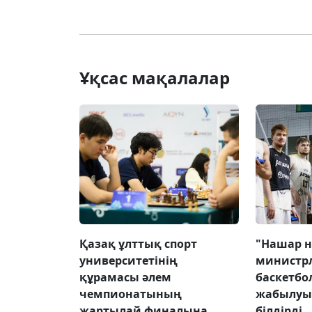
Ұқсас мақалалар
Қазақ ұлттық спорт
"Нашар н
университетінің
министрл
құрамасы әлем
баскетбо
чемпионатының
жабылуын
жартылай финалына
білдірді