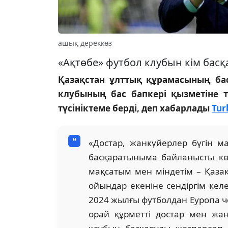
ашық дереккөз
«Ақтөбе» футбол клубын кім басқ
Қазақстан ұлттық құрамасының ба
клубының бас бапкері қызметіне 
түсініктеме берді, деп хабарлады
Tur
«Достар, жанкүйерлер бүгін м
басқаратыныма байланысты көп
мақсатым мен міндетім – Қаза
ойындар екеніне сендіргім кел
2024 жылғы футболдан Еуропа ч
орай құрметті достар мен жа