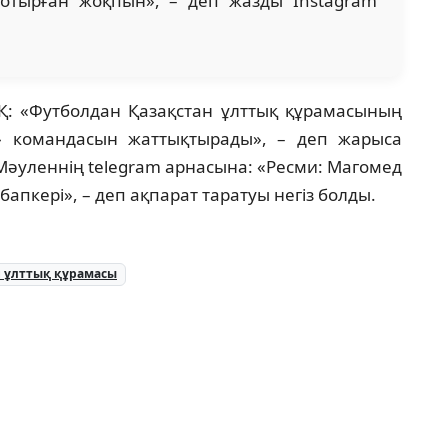
отырған жоқпын», – деп жазды Instagram
АҚ: «Футболдан Қазақстан ұлттық құрамасының
» командасын жаттықтырады», – деп жарыса
Мәуленнің telegram арнасына: «Ресми: Магомед
апкері», – деп ақпарат таратуы негіз болды.
н ұлттық құрамасы