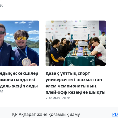
26
ндық ескекшілер
Қазақ ұлттық спорт
пионатында екі
университеті шахматтан
даль жеңіп алды
әлем чемпионатының
26
плей-офф кезеңіне шықты
7 тамыз, 2026
ҚР Ақпарат және қоғамдық даму
PD