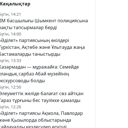
Жаңалықтар
Бүгін, 14:21
ІІМ басшылығы Шымкент полициясына
нақты тапсырмалар берді
Бүгін, 14:00
«Әділет» партиясының өкілдері
Түркістан, Ақтөбе және Ұлытауда жаңа
бастамаларды таныстырды
Бүгін, 13:33
Казармадан — мұражайға: Семейде
ұландық сарбаз Абай музейінің
экскурсоводы болды
Бүгін, 12:50
Әлеуметтік желіде балағат сөз айтқан
Тараз тұрғыны бес тәулікке қамалды
Бүгін, 12:26
«Әділет» партиясы Ақмола, Павлодар
және Қызылорда облыстарында
сайлауалды кездесулер өткізді