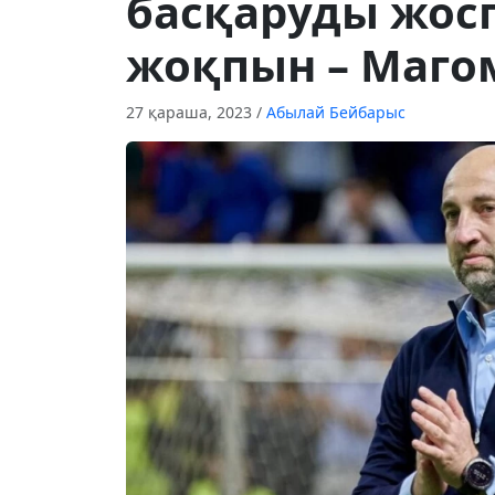
басқаруды жос
жоқпын – Маго
27 қараша, 2023
/
Абылай Бейбарыс