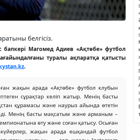
аратыны белгісіз.
с бапкері Магомед Адиев «Ақтөбе» футбол
тағайындалғаны туралы ақпаратқа қатысты
kystan.kz
.
аған жақын арада «Ақтөбе» футбол клубын
теген сұрақтар келіп жатыр. Менің басты
қстан құрамасы және наурыз айында өтетін
еді. Менің басты мақсатым және арманым –
емпионатына өту және соған қатысу. Осыған
нкүйерлер, жақын арада ешқандай футбол