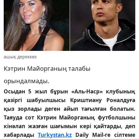
ашық дереккөз
Кэтрин Майорганың талабы
орындалмады.
Осыдан 5 жыл бұрын «Аль-Наср» клубының
қазіргі шабуылшысы Криштиану Роналдуға
қыз зорлады деген айып тағылған болатын.
Таяуда сот Кэтрин Майорганың футболшыны
кінәлап жазған шағымын кері қайтарды, деп
хабарлады
Turk
ystan.kz
Daily Mail-ге сілтеме