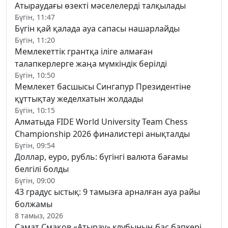
Атыраудағы өзекті мәселелерді талқылады
Бүгін, 11:47
Бүгін қай қалада ауа сапасы нашарлайды
Бүгін, 11:20
Мемлекеттік грантқа іліге алмаған
талапкерлерге жаңа мүмкіндік берілді
Бүгін, 10:50
Мемлекет басшысы Сингапур Президентіне
құттықтау жеделхатын жолдады
Бүгін, 10:15
Алматыда FIDE World University Team Chess
Championship 2026 финалистері анықталды
Бүгін, 09:54
Доллар, еуро, рубль: бүгінгі валюта бағамы
белгілі болды
Бүгін, 09:00
43 градус ыстық: 9 тамызға арналған ауа райы
болжамы
8 тамыз, 2026
Самат Смақов «Атырау» клубының бас бапкері