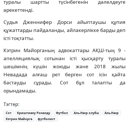
туралы шартты түсінбегенін дәлелдеуге
әрекеттенді.
Судья Дженнифер Дорси айыптаушы құпия
құжаттарды пайдаланды, айлакерлікке барды деп
істі тоқтатты.
Кэтрин Майорганың адвокаттары АҚШ-тың 9 -
апелляциялық сотынан істі қысқарту туралы
шешімнің күшін жоюды және 2018 жылы
Невадада алғаш рет берген сот ісін қайта
бастауды сұрады. Сот бұл талапты да
орындамады.
Тэгтер:
Сот
Криштиану Роналду
Футбол
Аль-Наср клубы
Аль-Наср
Кэтрин Майорга
футболист