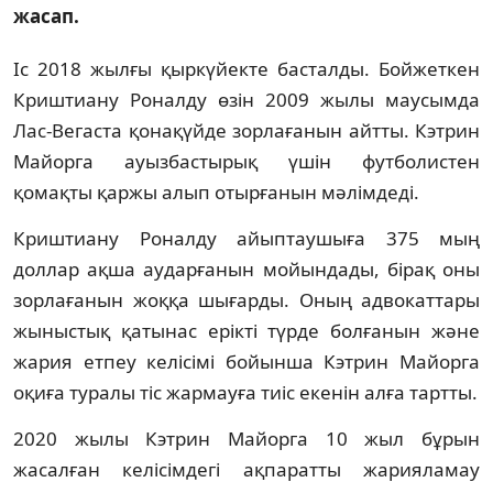
жасап.
Іс 2018 жылғы қыркүйекте басталды. Бойжеткен
Криштиану Роналду өзін 2009 жылы маусымда
Лас-Вегаста қонақүйде зорлағанын айтты. Кэтрин
Майорга ауызбастырық үшін футболистен
қомақты қаржы алып отырғанын мәлімдеді.
Криштиану Роналду айыптаушыға 375 мың
доллар ақша аударғанын мойындады, бірақ оны
зорлағанын жоққа шығарды. Оның адвокаттары
жыныстық қатынас ерікті түрде болғанын және
жария етпеу келісімі бойынша Кэтрин Майорга
оқиға туралы тіс жармауға тиіс екенін алға тартты.
2020 жылы Кэтрин Майорга 10 жыл бұрын
жасалған келісімдегі ақпаратты жарияламау