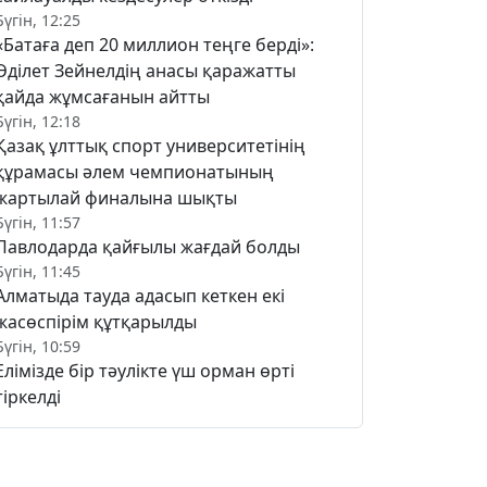
Бүгін, 12:25
«Батаға деп 20 миллион теңге берді»:
Әділет Зейнелдің анасы қаражатты
қайда жұмсағанын айтты
Бүгін, 12:18
Қазақ ұлттық спорт университетінің
құрамасы әлем чемпионатының
жартылай финалына шықты
Бүгін, 11:57
Павлодарда қайғылы жағдай болды
Бүгін, 11:45
Алматыда тауда адасып кеткен екі
жасөспірім құтқарылды
Бүгін, 10:59
Елімізде бір тәулікте үш орман өрті
тіркелді