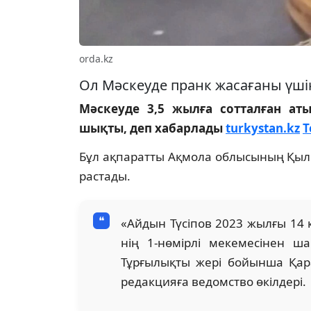
orda.kz
Ол Мәскеуде пранк жасағаны үші
Мәскеуде 3,5 жылға сотталған ат
шықты, деп хабарлады
turkystan.kz
T
Бұл ақпаратты Ақмола облысының Қылм
растады.
«Айдын Түсіпов 2023 жылғы 14
нің 1-нөмірлі мекемесінен ш
Тұрғылықты жері бойынша Қара
редакцияға ведомство өкілдері.