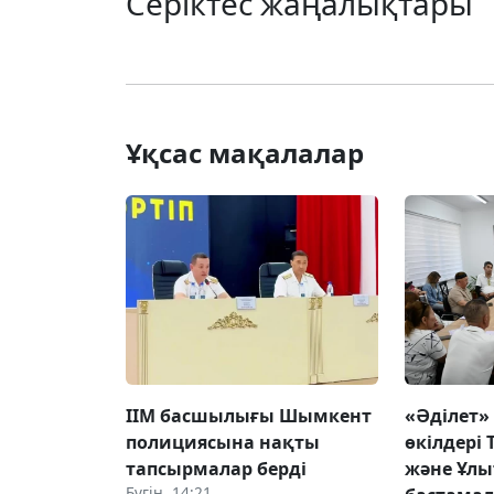
Серіктес жаңалықтары
Ұқсас мақалалар
ІІМ басшылығы Шымкент
«Әділет»
полициясына нақты
өкілдері 
тапсырмалар берді
және Ұлы
Бүгін, 14:21