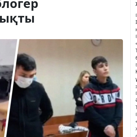
блогер
шықты