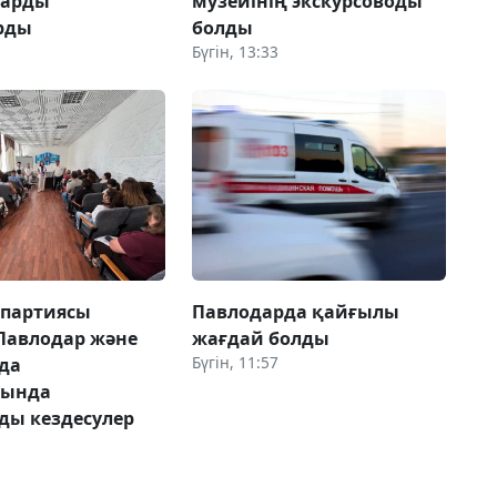
ларды
музейінің экскурсоводы
рды
болды
Бүгін, 13:33
 партиясы
Павлодарда қайғылы
Павлодар және
жағдай болды
Бүгін, 11:57
да
рында
ды кездесулер