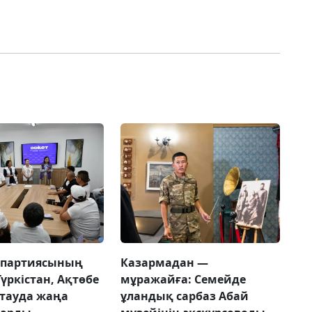
 партиясының
Казармадан —
Түркістан, Ақтөбе
мұражайға: Семейде
тауда жаңа
ұландық сарбаз Абай