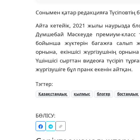
Сонымен қатар редакцияға Түсіповтің б
Айта кетейік, 2021 жылы наурызда бл
Дүмшебай Мәскеуде премиум-класс та
бойынша жүктерін багажға салып ж
орнына, екіншісі жүргізушінің орнына
Үшіншісі сырттан видеоға түсіріп тұрғ
жүргізушіге бұл пранк екенін айтқан.
Тэгтер:
Қазақстандық
қылмыс
блогер
бостандық
БӨЛІСУ: