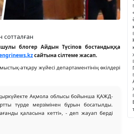
н сотталған
ышулы блогер Айдын Түсіпов бостандыққа
engrinews.kz
сайтына сілтеме жасап.
ыстық-атқару жүйесі департаментінің өкілдері
 қыркүйекте Ақмола облысы бойынша ҚАЖД-
артты түрде мерзімінен бұрын босатылды.
ғанды қаласына кетті», - деп жауап берді