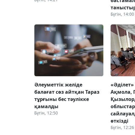
бастама
танысты
Бүгін, 14:00
Әлеуметтік желіде
«Әділет»
балағат сөз айтқан Тараз
Ақмола, 
тұрғыны бес тәулікке
Қызылор
қамалды
облыста
Бүгін, 12:50
сайлауал
өткізді
Бүгін, 12:26