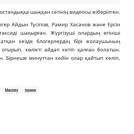
остандыққа шыққан сәтінің видеосы жіберілген.
огер Айдын Түсіпов, Рамир Хасанов және Ерсін
ксиді шақырған. Жүргізуші олардың өтініші
атқан кезде блогерлердің бірі жолаушының
 отырып, көлікті айдап кетіп қалған болатын.
ан. Бірнеше минуттан кейін олар қайтып келіп,
Мәскеу
пранк