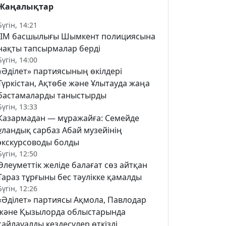
Жаңалықтар
Бүгін, 14:21
ІІМ басшылығы Шымкент полициясына
нақты тапсырмалар берді
Бүгін, 14:00
«Әділет» партиясының өкілдері
Түркістан, Ақтөбе және Ұлытауда жаңа
бастамаларды таныстырды
Бүгін, 13:33
Казармадан — мұражайға: Семейде
ұландық сарбаз Абай музейінің
экскурсоводы болды
Бүгін, 12:50
Әлеуметтік желіде балағат сөз айтқан
Тараз тұрғыны бес тәулікке қамалды
Бүгін, 12:26
«Әділет» партиясы Ақмола, Павлодар
және Қызылорда облыстарында
сайлауалды кездесулер өткізді