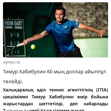
olympic.kz
Тимур Хабибулин 60 мың доллар айыппұл
төлейді.
Халықаралық әділ теннис агенттігінің (ITIA)
шешімімен Тимур Хабибулин өмір бойына
жарыстардан шеттетілді, деп хабарлады
T
urkystan.kz
vesti.kz-ке сілтеме жасап.