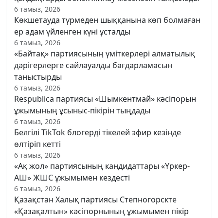
6 тамыз, 2026
Көкшетауда түрмеден шыққанына көп болмаған
ер адам үйленген күні ұсталды
6 тамыз, 2026
«Байтақ» партиясының үміткерлері алматылық
дәрігерлерге сайлауалды бағдарламасын
таныстырды
6 тамыз, 2026
Respublica партиясы «Шымкентмай» кәсіпорын
ұжымының ұсыныс-пікірін тыңдады
6 тамыз, 2026
Белгілі TikTok блогерді тікелей эфир кезінде
өлтіріп кетті
6 тамыз, 2026
«Ақ жол» партиясының кандидаттары «Үркер-
АШ» ЖШС ұжымымен кездесті
6 тамыз, 2026
Қазақстан Халық партиясы Степногорскте
«Қазақалтын» кәсіпорнының ұжымымен пікір