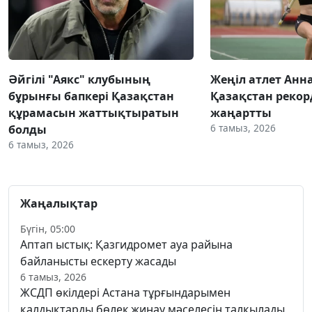
Әйгілі "Аякс" клубының
Жеңіл атлет Анн
бұрынғы бапкері Қазақстан
Қазақстан реко
құрамасын жаттықтыратын
жаңартты
6 тамыз, 2026
болды
6 тамыз, 2026
Жаңалықтар
Бүгін, 05:00
Аптап ыстық: Қазгидромет ауа райына
байланысты ескерту жасады
6 тамыз, 2026
ЖСДП өкілдері Астана тұрғындарымен
қалдықтарды бөлек жинау мәселесін талқылады