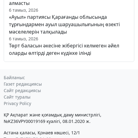
алмасты
6 тамыз, 2026
«Ауыл» партиясы Қарағанды облысында
тұрғындармен ауыл шаруашылығының өзекті
мәселелерін талқылады
6 тамыз, 2026
Төрт баласын әкесіне жібергісі келмеген әйел
оларды өлтірді деген күдікке ілінді
Байланыс
Газет редакциясы
Сайт редакциясы
Сайт туралы
Privacy Policy
ҚР Ақпарат және қоғамдық даму министрлігі,
№KZ36VPY00019169 куәлігі, 08.01.2020 ж.
Астана қаласы, Қонаев көшесі, 12/1