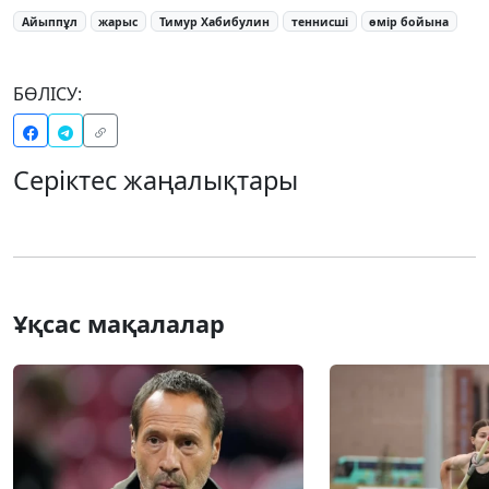
Айыппұл
жарыс
Тимур Хабибулин
теннисші
өмір бойына
БӨЛІСУ:
Серіктес жаңалықтары
Ұқсас мақалалар