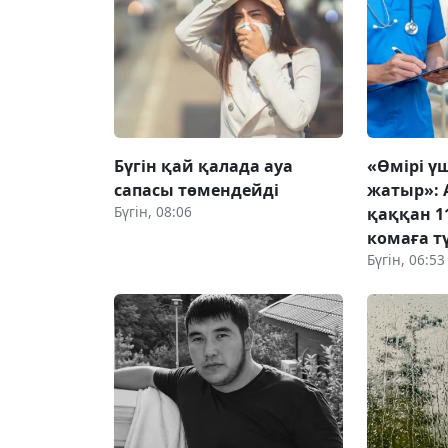
Бүгін қай қалада ауа
«Өмірі үш
сапасы төмендейді
жатыр»: 
Бүгін, 08:06
қаққан 1
комаға тү
Бүгін, 06:53