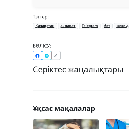
Тэгтер:
Қазақстан
ақпарат
Telegram
бот
жеке д
БӨЛІСУ:
Серіктес жаңалықтары
Ұқсас мақалалар