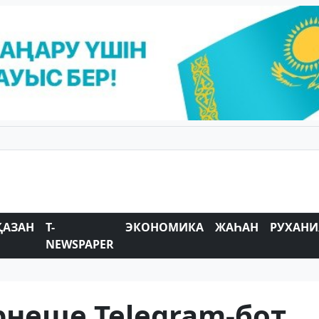
ҚАЗАН
T-
ЭКОНОМИКА
ЖАҺАН
РУХАНИ
NEWSPAPER
рнеше Telegram-бот