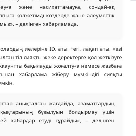
бауға және насихаттамауға, сондай-ақ
алпыға қолжетімді көздерде және әлеуметтік
ыз», – делінген хабарламада.
ардың иелеріне ID, аты, тегі, лақап аты, «өзі
ған тіл сияқты жеке деректерге қол жеткізуге
аккаунтты бақылауды жоғалтуға немесе жазбаға
ынан хабарлама жіберу мүмкіндігі сияқты
үмкін.
ттар анықталған жағдайда, азаматтардың
құқықтарының бұзылуын болдырмау үшін
лей хабардар етуді сұрайды», – делінген