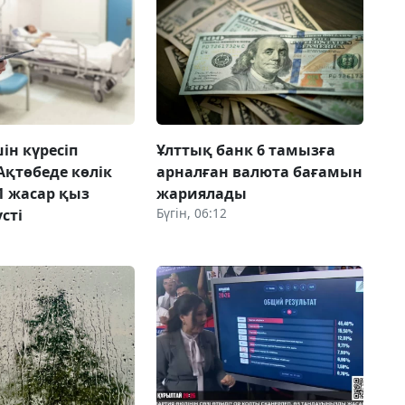
ін күресіп
Ұлттық банк 6 тамызға
Ақтөбеде көлік
арналған валюта бағамын
1 жасар қыз
жариялады
Бүгін, 06:12
сті