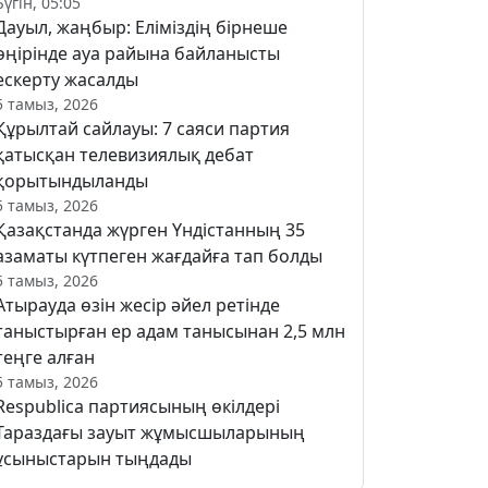
Бүгін, 05:05
Дауыл, жаңбыр: Еліміздің бірнеше
өңірінде ауа райына байланысты
ескерту жасалды
5 тамыз, 2026
Құрылтай сайлауы: 7 саяси партия
қатысқан телевизиялық дебат
қорытындыланды
5 тамыз, 2026
Қазақстанда жүрген Үндістанның 35
азаматы күтпеген жағдайға тап болды
5 тамыз, 2026
Атырауда өзін жесір әйел ретінде
таныстырған ер адам танысынан 2,5 млн
теңге алған
5 тамыз, 2026
Respublica партиясының өкілдері
Тараздағы зауыт жұмысшыларының
ұсыныстарын тыңдады