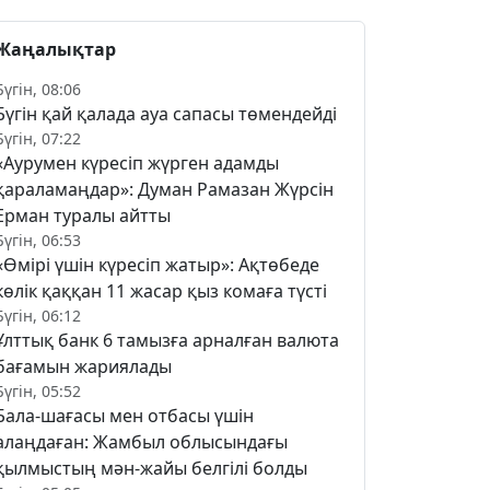
Жаңалықтар
Бүгін, 08:06
Бүгін қай қалада ауа сапасы төмендейді
Бүгін, 07:22
«Аурумен күресіп жүрген адамды
қараламаңдар»: Думан Рамазан Жүрсін
Ерман туралы айтты
Бүгін, 06:53
«Өмірі үшін күресіп жатыр»: Ақтөбеде
көлік қаққан 11 жасар қыз комаға түсті
Бүгін, 06:12
Ұлттық банк 6 тамызға арналған валюта
бағамын жариялады
Бүгін, 05:52
Бала-шағасы мен отбасы үшін
алаңдаған: Жамбыл облысындағы
қылмыстың мән-жайы белгілі болды