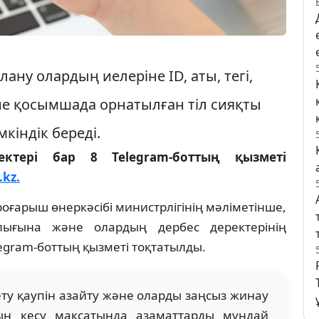
ану олардың иелеріне ID, аты, тегі,
әне қосымшада орнатылған тіл сияқты
кіндік береді.
ектері бар 8 Telegram-боттың қызметі
.kz.
ғарыш өнеркәсібі министрлігінің мәліметінше,
лығына және олардың дербес деректерінің
elegram-боттың қызметі тоқтатылды.
ету қаупін азайту және оларды заңсыз жинау
лын кесу мақсатында азаматтарды мұндай