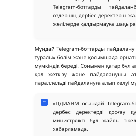
Telegram-боттарды пайдалан
өздерінің дербес деректерін ж
желілерде қалдырмауға шақырам
Мұндай Telegram-боттарды пайдалану ол
туралы» бөлім және қосымшада орнатыл
мүмкіндік береді. Сонымен қатар бұл 
қол жеткізу және пайдаланушы ат
параллельді пайдалануға алып келуі м
«ЦДИАӨМ осындай Telegram-бо
дербес деректерді қорғау 
министрлікті бұл жайлы тіке
хабарламада.