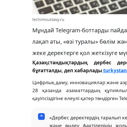
lechimsustavy.ru
Мұндай Telegram-боттарды пайдал
лақап аты, «өзі туралы» бөлім ж
жеке деректерге қол жеткізуге мүм
Қазақстандықтардың дербес дер
бұғатталды, деп хабарлады
turkystan
Цифрлық даму, инновациялар және аэро
28 қазанда азаматтардың құпиялы
қауіпсіздігіне елеулі қатер төндірген T
«Дербес деректердің таралып к
және өңдеу фактілерінің жо