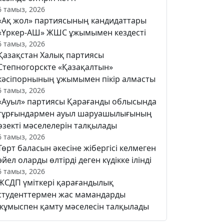
6 тамыз, 2026
«Ақ жол» партиясының кандидаттары
«Үркер-АШ» ЖШС ұжымымен кездесті
6 тамыз, 2026
Қазақстан Халық партиясы
Степногорскте «Қазақалтын»
кәсіпорнының ұжымымен пікір алмасты
6 тамыз, 2026
«Ауыл» партиясы Қарағанды облысында
тұрғындармен ауыл шаруашылығының
өзекті мәселелерін талқылады
6 тамыз, 2026
Төрт баласын әкесіне жібергісі келмеген
әйел оларды өлтірді деген күдікке ілінді
6 тамыз, 2026
ЖСДП үміткері қарағандылық
студенттермен жас мамандарды
жұмыспен қамту мәселесін талқылады