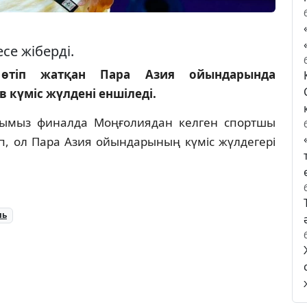
се жіберді.
өтіп жатқан Пара Азия ойындарында
 күміс жүлдені еншіледі.
асымыз финалда Моңғолиядан келген спортшы
іп, ол Пара Азия ойындарының күміс жүлдегері
ль