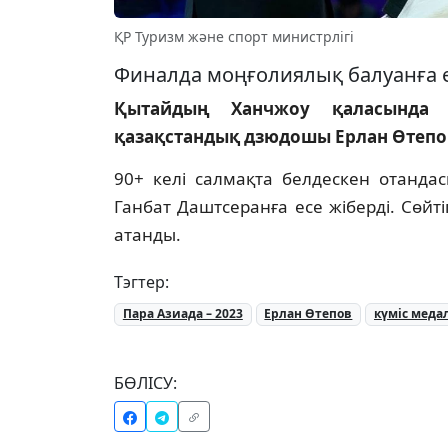
ҚР Туризм және спорт министрлігі
Финалда моңғолиялық балуанға е
Қытайдың Ханчжоу қаласында 
қазақстандық дзюдошы Ерлан Өтепов
90+ келі салмақта белдескен отанд
Ганбат Даштсеранға есе жіберді. Сөйт
атанды.
Тэгтер:
Пара Азиада – 2023
Ерлан Өтепов
күміс меда
БӨЛІСУ: