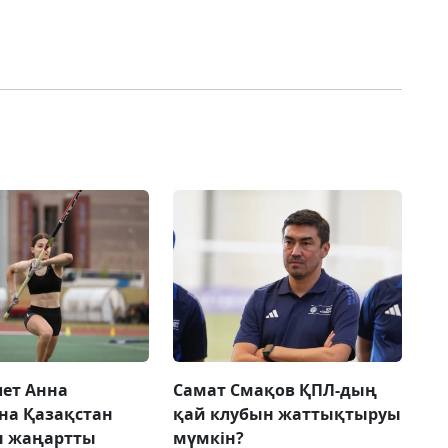
лет Анна
Самат Смақов ҚПЛ-дың
на Қазақстан
қай клубын жаттықтыруы
н жаңартты
мүмкін?