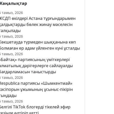
Жаңалықтар
6 тамыз, 2026
ЖСДП өкілдері Астана тұрғындарымен
қалдықтарды бөлек жинау мәселесін
талқылады
6 тамыз, 2026
Көкшетауда түрмеден шыққанына көп
болмаған ер адам үйленген күні ұсталды
6 тамыз, 2026
«Байтақ» партиясының үміткерлері
алматылық дәрігерлерге сайлауалды
бағдарламасын таныстырды
6 тамыз, 2026
Respublica партиясы «Шымкентмай»
кәсіпорын ұжымының ұсыныс-пікірін
тыңдады
6 тамыз, 2026
Белгілі TikTok блогерді тікелей эфир
кезінде өлтіріп кетті