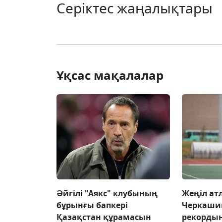
Серіктес жаңалықтары
Ұқсас мақалалар
Әйгілі "Аякс" клубының
Жеңіл ат
бұрынғы бапкері
Черкаши
Қазақстан құрамасын
рекорды