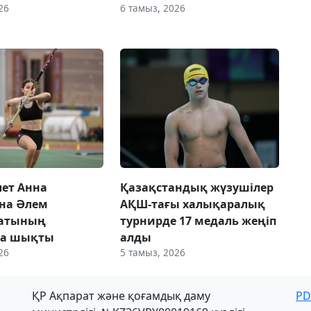
26
6 тамыз, 2026
лет Анна
Қазақстандық жүзушілер
на Әлем
АҚШ-тағы халықаралық
атының
турнирде 17 медаль жеңіп
а шықты
алды
26
5 тамыз, 2026
ҚР Ақпарат және қоғамдық даму
PD