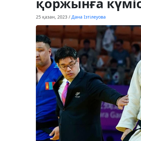
қоржынға күмі
25 қазан, 2023
/
Дана Ізтілеуова