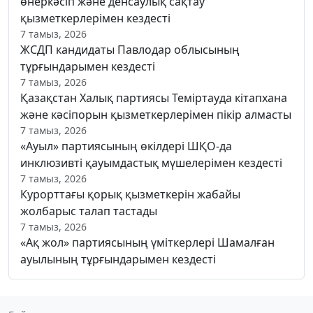
өнеркәсіп және денсаулық сақтау
қызметкерлерімен кездесті
7 тамыз, 2026
ЖСДП кандидаты Павлодар облысының
тұрғындарымен кездесті
7 тамыз, 2026
Қазақстан Халық партиясы Теміртауда кітапхана
және кәсіпорын қызметкерлерімен пікір алмасты
7 тамыз, 2026
«Ауыл» партиясының өкілдері ШҚО-да
инклюзивті қауымдастық мүшелерімен кездесті
7 тамыз, 2026
Курорттағы қорық қызметкерін жабайы
жолбарыс талап тастады
7 тамыз, 2026
«Ақ жол» партиясының үміткерлері Шамалған
ауылының тұрғындарымен кездесті