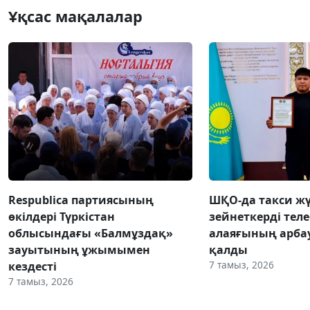
Ұқсас мақалалар
Respublica партиясының
ШҚО-да такси жү
өкілдері Түркістан
зейнеткерді тел
облысындағы «Балмұздақ»
алаяғының арба
зауытының ұжымымен
қалды
7 тамыз, 2026
кездесті
7 тамыз, 2026