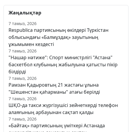
Жаңалықтар
7 тамыз, 2026
Respublica партиясының өкілдері Түркістан
облысындағы «Балмұздақ» зауытының
ұжымымен кездесті
7 тамыз, 2026
"Нашар нәтиже": Спорт министрлігі "Астана"
баскетбол клубының жабылуына қатысты пікір
білдірді
7 тамыз, 2026
Рамзан Қадыровтың 21 жастағы ұлына
"Шешенстан қаһарманы" атағы берілді
7 тамыз, 2026
ШҚО-да такси жүргізушісі зейнеткерді телефон
алаяғының арбауынан сақтап қалды
7 тамыз, 2026
«Байтақ» партиясының үміткері Астанада