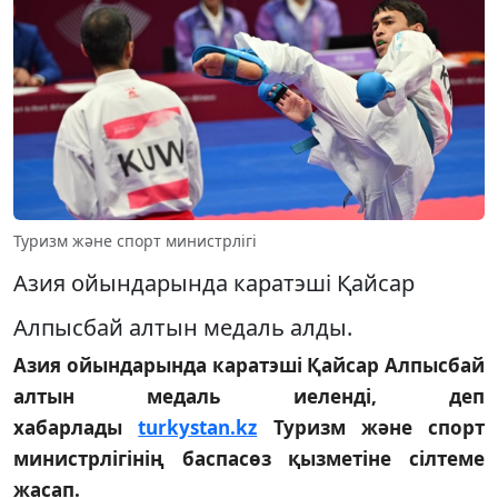
Туризм және спорт министрлігі
Азия ойындарында каратэші Қайсар
Алпысбай алтын медаль алды.
Азия ойындарында каратэші Қайсар Алпысбай
алтын медаль иеленді, деп
хабарлады
turkystan.kz
Туризм және спорт
министрлігінің баспасөз қызметіне сілтеме
жасап.