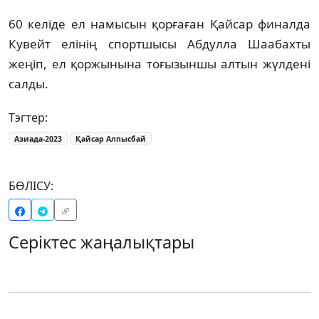
60 келіде ел намысын қорғаған Қайсар финалда
Кувейт елінің спортшысы Абдулла Шаабахты
жеңіп, ел қоржынына тоғызыншы алтын жүлдені
салды.
Тэгтер:
Азиада-2023
Қайсар Алпысбай
БӨЛІСУ:
Серіктес жаңалықтары