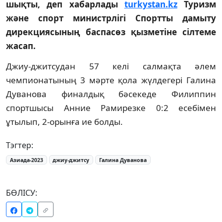
шықты, деп хабарлады
turkystan.kz
Туризм
және спорт министрлігі Спортты дамыту
дирекциясының баспасөз қызметіне сілтеме
жасап.
Джиу-джитсудан 57 келі салмақта әлем
чемпионатының 3 мәрте қола жүлдегері Галина
Дуванова финалдық бәсекеде Филиппин
спортшысы Анние Рамирезке 0:2 есебімен
ұтылып, 2-орынға ие болды.
Тэгтер:
Азиада-2023
джиу-джитсу
Галина Дуванова
БӨЛІСУ: