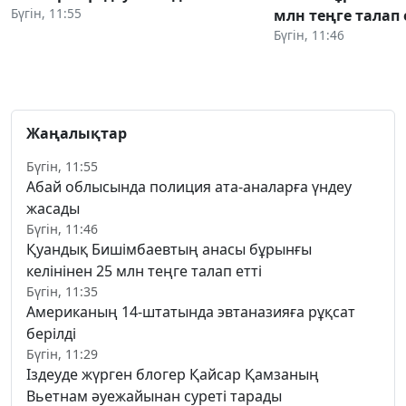
Бүгін, 11:55
млн теңге талап 
Бүгін, 11:46
Жаңалықтар
Бүгін, 11:55
Абай облысында полиция ата-аналарға үндеу
жасады
Бүгін, 11:46
Қуандық Бишімбаевтың анасы бұрынғы
келінінен 25 млн теңге талап етті
Бүгін, 11:35
Американың 14-штатында эвтаназияға рұқсат
берілді
Бүгін, 11:29
Іздеуде жүрген блогер Қайсар Қамзаның
Вьетнам әуежайынан суреті тарады