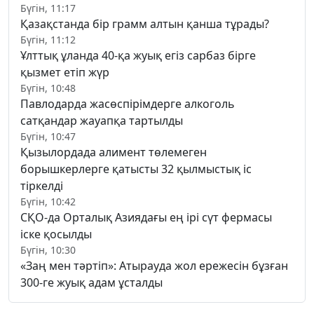
Бүгін, 11:17
Қазақстанда бір грамм алтын қанша тұрады?
Бүгін, 11:12
Ұлттық ұланда 40-қа жуық егіз сарбаз бірге
қызмет етіп жүр
Бүгін, 10:48
Павлодарда жасөспірімдерге алкоголь
сатқандар жауапқа тартылды
Бүгін, 10:47
Қызылордада алимент төлемеген
борышкерлерге қатысты 32 қылмыстық іс
тіркелді
Бүгін, 10:42
СҚО-да Орталық Азиядағы ең ірі сүт фермасы
іске қосылды
Бүгін, 10:30
«Заң мен тәртіп»: Атырауда жол ережесін бұзған
300-ге жуық адам ұсталды