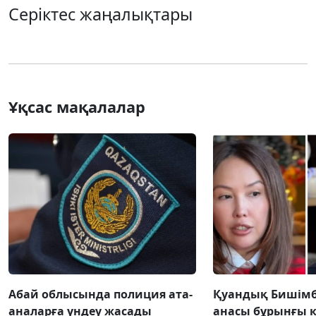
Серіктес жаңалықтары
Ұқсас мақалалар
Абай облысында полиция ата-
Қуандық Бишім
аналарға үндеу жасады
анасы бұрынғы к