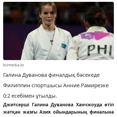
bizmedia.kz
Галина Дуванова финалдық бәсекеде
Филиппин спортшысы Анние Рамирезке
0:2 есебімен ұтылды.
Джитсерші Галина Дуванова Ханчжоуда өтіп
жатқан жазғы Азия ойындарының финалына