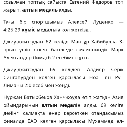
созылған топтық сайыста Евгений Федоров топ
жарып,
алтын медаль
алды.
Тағы бір спортшымыз Алексей Луценко —
4:25:29
күміс медальға
қол жеткізді.
Джиу-джитсудан 62 келіде Мансұр Хабибулла 3-
орын үшін өткен бәсекеде филиппиндік Марк
Александер Лимді 6:2 есебімен ұтты.
Джиу-джитсудан 69 келідегі Алдияр Серік
Сингапурден келген қарсыласы Ноа Тян Рун
Лиманы 2:0 есебімен жеңді.
Нұржан Батырбеков Ханчжоуда өтіп жатқан Азия
ойындарының
алтын медалін
алды. 69 келіге
дейінгі салмақта өнер көрсеткен отандасымыз
финалда БАӘ келген қарсыласы Мұхаммед әл-