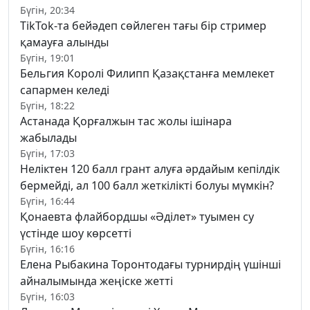
Бүгін, 20:34
TikTok-та бейәдеп сөйлеген тағы бір стример
қамауға алынды
Бүгін, 19:01
Бельгия Королі Филипп Қазақстанға мемлекет
сапармен келеді
Бүгін, 18:22
Астанада Қорғалжын тас жолы ішінара
жабылады
Бүгін, 17:03
Неліктен 120 балл грант алуға әрдайым кепілдік
бермейді, ал 100 балл жеткілікті болуы мүмкін?
Бүгін, 16:44
Қонаевта флайбордшы «Әділет» туымен су
үстінде шоу көрсетті
Бүгін, 16:16
Елена Рыбакина Торонтодағы турнирдің үшінші
айналымында жеңіске жетті
Бүгін, 16:03