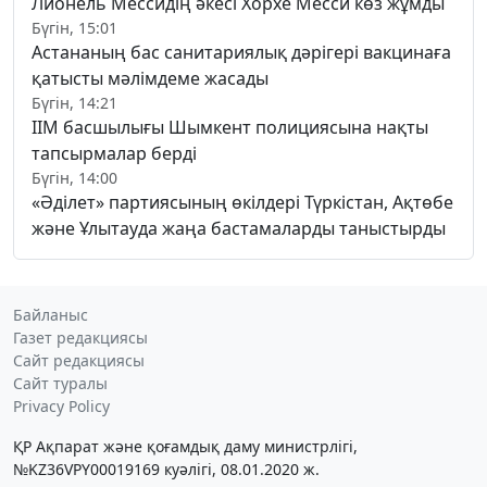
Лионель Мессидің әкесі Хорхе Месси көз жұмды
Бүгін, 15:01
Астананың бас санитариялық дәрігері вакцинаға
қатысты мәлімдеме жасады
Бүгін, 14:21
ІІМ басшылығы Шымкент полициясына нақты
тапсырмалар берді
Бүгін, 14:00
«Әділет» партиясының өкілдері Түркістан, Ақтөбе
және Ұлытауда жаңа бастамаларды таныстырды
Байланыс
Газет редакциясы
Сайт редакциясы
Сайт туралы
Privacy Policy
ҚР Ақпарат және қоғамдық даму министрлігі,
№KZ36VPY00019169 куәлігі, 08.01.2020 ж.