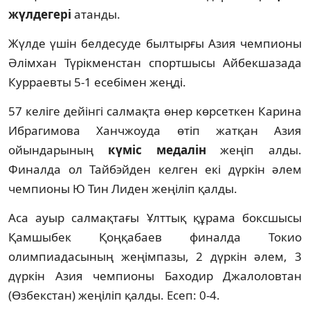
жүлдегері
атанды.
Жүлде үшін белдесуде былтырғы Азия чемпионы
Әлімхан Түрікменстан спортшысы Айбекшазада
Курраевты 5-1 есебімен жеңді.
57 келіге дейінгі салмақта өнер көрсеткен Карина
Ибрагимова Ханчжоуда өтіп жатқан Азия
ойындарының
күміс медалін
жеңіп алды.
Финалда ол Тайбэйден келген екі дүркін әлем
чемпионы Ю Тин Лиден жеңіліп қалды.
Аса ауыр салмақтағы Ұлттық құрама боксшысы
Қамшыбек Қоңқабаев финалда Токио
олимпиадасының жеңімпазы, 2 дүркін әлем, 3
дүркін Азия чемпионы Баходир Джалоловтан
(Өзбекстан) жеңіліп қалды. Есеп: 0-4.