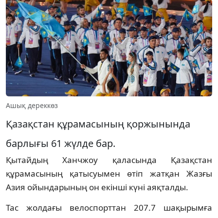
Ашық дереккөз
Қазақстан құрамасының қоржынында
барлығы 61 жүлде бар.
Қытайдың Ханчжоу қаласында Қазақстан
құрамасының қатысуымен өтіп жатқан Жазғы
Азия ойындарының он екінші күні аяқталды.
Тас жолдағы велоспорттан 207.7 шақырымға