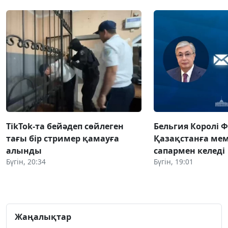
TikTok-та бейәдеп сөйлеген
Бельгия Королі 
тағы бір стример қамауға
Қазақстанға ме
алынды
сапармен келеді
Бүгін, 20:34
Бүгін, 19:01
Жаңалықтар