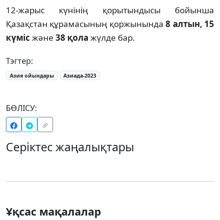
12-жарыс күнінің қорытындысы бойынша
Қазақстан құрамасының қоржынында
8 алтын, 15
күміс
және
38 қола
жүлде бар.
Тэгтер:
Азия ойындары
Азиада-2023
БӨЛІСУ:
Серіктес жаңалықтары
Ұқсас мақалалар