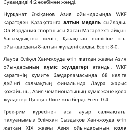
Суваидиді 4:2 есебімен жеңді.
Нұрқанат Әжіқанов Азия ойындарында WKF
каратэден Қазақстанға
алтын медаль
сыйлады.
Ол Иордания спортшысы Хасан Масарвехті айқын
басымдықпен жеңіп, Қазақстан еншісіне осы
ойындардағы 8-алтын жүлдені салды. Есеп: 8-0.
Лаура Әліқұл Ханчжоуда өтіп жатқан жазғы Азия
ойындарының
күміс жүлдегері
атанды. WKF
каратэнің кумите бағдарламасында 68 келіге
дейінгі салмақтың финалында Лаура жарыс
қожайыны, Азия чемпионатының күміс және қола
жүлдегері Цяоцяо Лиге жол берді. Есеп: 0-4.
Грек-рим күресінен аса ауыр салмақтағы
палуанымыз Әлімхан Сыздықов Ханчжоуда өтіп
жатқан ХІХ жазғы Азия ойындарының
қола