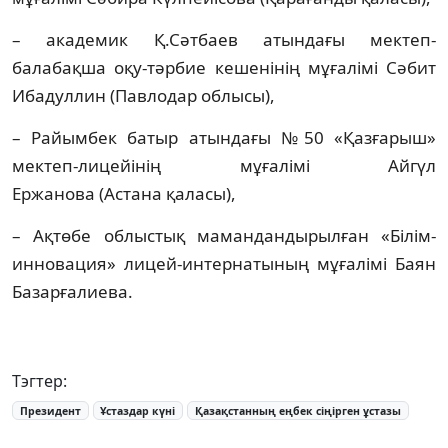
– академик Қ.Сәтбаев атындағы мектеп-
балабақша оқу-тәрбие кешенінің мұғалімі Сәбит
Ибадуллин (Павлодар облысы),
– Райымбек батыр атындағы №50 «Қазғарыш»
мектеп-лицейінің мұғалімі Айгүл
Ержанова (Астана қаласы),
– Ақтөбе облыстық мамандандырылған «Білім-
инновация» лицей-интернатының мұғалімі Баян
Базарғалиева.
Тэгтер:
Президент
Ұстаздар күні
Қазақстанның еңбек сіңірген ұстазы