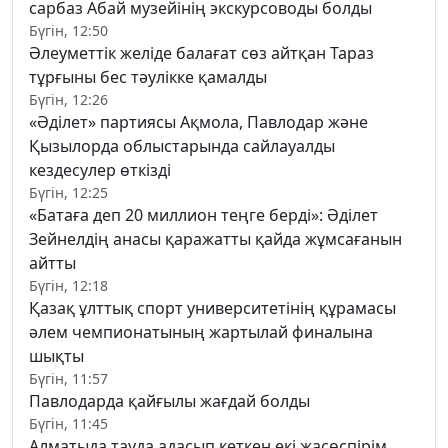
сарбаз Абай музейінің экскурсоводы болды
Бүгін, 12:50
Әлеуметтік желіде балағат сөз айтқан Тараз
тұрғыны бес тәулікке қамалды
Бүгін, 12:26
«Әділет» партиясы Ақмола, Павлодар және
Қызылорда облыстарында сайлауалды
кездесулер өткізді
Бүгін, 12:25
«Батаға деп 20 миллион теңге берді»: Әділет
Зейнелдің анасы қаражатты қайда жұмсағанын
айтты
Бүгін, 12:18
Қазақ ұлттық спорт университетінің құрамасы
әлем чемпионатының жартылай финалына
шықты
Бүгін, 11:57
Павлодарда қайғылы жағдай болды
Бүгін, 11:45
Алматыда тауда адасып кеткен екі жасөспірім