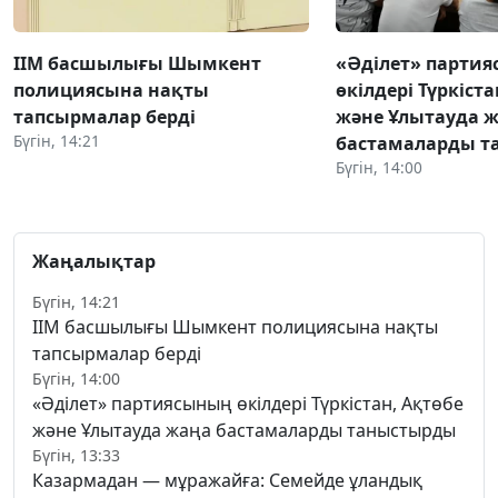
ІІМ басшылығы Шымкент
«Әділет» парти
полициясына нақты
өкілдері Түркіста
тапсырмалар берді
және Ұлытауда 
Бүгін, 14:21
бастамаларды 
Бүгін, 14:00
Жаңалықтар
Бүгін, 14:21
ІІМ басшылығы Шымкент полициясына нақты
тапсырмалар берді
Бүгін, 14:00
«Әділет» партиясының өкілдері Түркістан, Ақтөбе
және Ұлытауда жаңа бастамаларды таныстырды
Бүгін, 13:33
Казармадан — мұражайға: Семейде ұландық