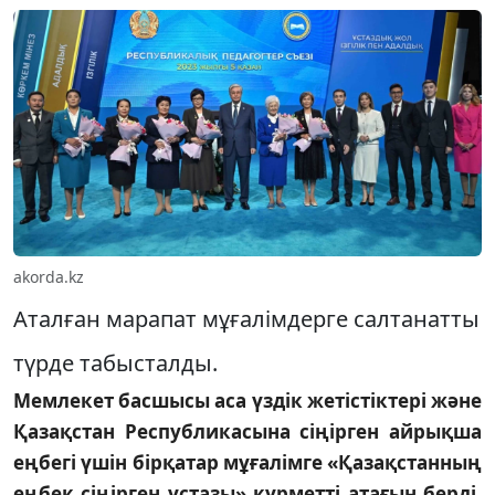
akorda.kz
Аталған марапат мұғалімдерге салтанатты
түрде табысталды.
Мемлекет басшысы аса үздік жетістіктері және
Қазақстан Республикасына сіңірген айрықша
еңбегі үшін бірқатар мұғалімге «Қазақстанның
еңбек сіңірген ұстазы» құрметті атағын берді,