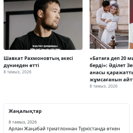
Шавкат Рахмоновтың әкесі
«Батаға деп 20 
дүниеден өтті
берді»: Әділет З
8 тамыз, 2026
анасы қаражатт
жұмсағанын ай
8 тамыз, 2026
Жаңалықтар
8 тамыз, 2026
Арлан Жаңабай триатлоннан Түркістанда өткен