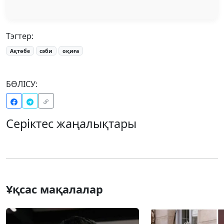
Тэгтер:
Ақтөбе
сәби
оқиға
БӨЛІСУ:
Серіктес жаңалықтары
Ұқсас мақалалар