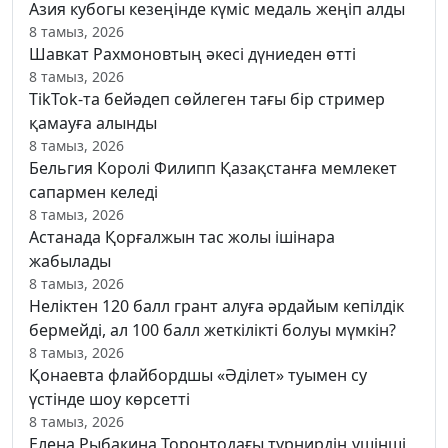
Азия кубогы кезеңінде күміс медаль жеңіп алды
8 тамыз, 2026
Шавкат Рахмоновтың әкесі дүниеден өтті
8 тамыз, 2026
TikTok-та бейәдеп сөйлеген тағы бір стример
қамауға алынды
8 тамыз, 2026
Бельгия Королі Филипп Қазақстанға мемлекет
сапармен келеді
8 тамыз, 2026
Астанада Қорғалжын тас жолы ішінара
жабылады
8 тамыз, 2026
Неліктен 120 балл грант алуға әрдайым кепілдік
бермейді, ал 100 балл жеткілікті болуы мүмкін?
8 тамыз, 2026
Қонаевта флайбордшы «Әділет» туымен су
үстінде шоу көрсетті
8 тамыз, 2026
Елена Рыбакина Торонтодағы турнирдің үшінші