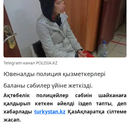
Telegram-канал POLISIA.KZ
Ювеналды полиция қызметкерлері
баланы сәбилер үйіне жеткізді.
Ақтөбелік полицейлер сәбиін шайханаға
қалдырып кеткен әйелді іздеп тапты, деп
хабарлады
turkystan.kz
ҚазАқпаратқа сілтеме
жасап.