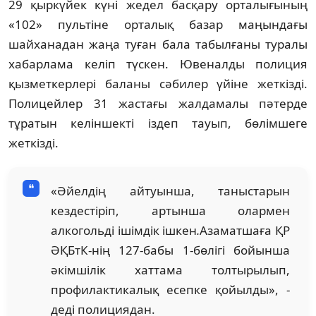
29 қыркүйек күні жедел басқару орталығының
«102» пультіне орталық базар маңындағы
шайханадан жаңа туған бала табылғаны туралы
хабарлама келіп түскен. Ювеналды полиция
қызметкерлері баланы сәбилер үйіне жеткізді.
Полицейлер 31 жастағы жалдамалы пәтерде
тұратын келіншекті іздеп тауып, бөлімшеге
жеткізді.
«Әйелдің айтуынша, таныстарын
кездестіріп, артынша олармен
алкогольді ішімдік ішкен
.
Азаматшаға ҚР
ӘҚБтК-нің 127-бабы 1-бөлігі бойынша
әкімшілік хаттама толтырылып,
профилактикалық есепке қойылды», -
деді полициядан.