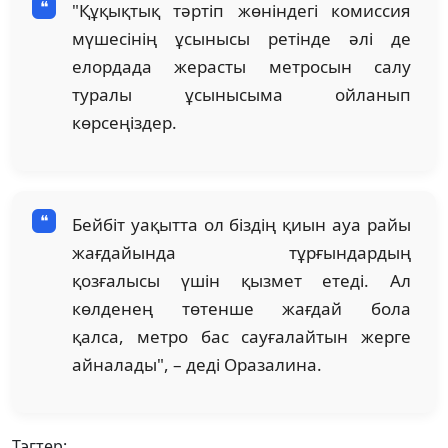
"Құқықтық тәртіп жөніндегі комиссия
мүшесінің ұсынысы ретінде әлі де
елордада жерасты метросын салу
туралы ұсынысыма ойланып
көрсеңіздер.
Бейбіт уақытта ол біздің қиын ауа райы
жағдайында тұрғындардың
қозғалысы үшін қызмет етеді. Ал
көлденең төтенше жағдай бола
қалса, метро бас сауғалайтын жерге
айналады", – деді Оразалина.
Тэгтер: