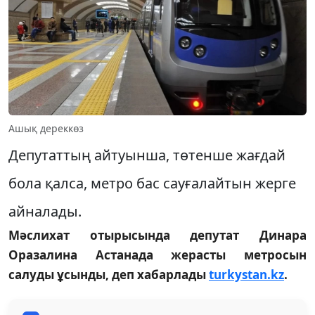
Ашық дереккөз
Депутаттың айтуынша, төтенше жағдай
бола қалса, метро бас сауғалайтын жерге
айналады.
Мәслихат отырысында депутат Динара
Оразалина Астанада жерасты метросын
салуды ұсынды, деп хабарлады
turkystan.kz
.