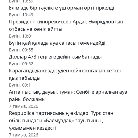
Бүгін, 10:59
Елімізде бір тәулікте үш орман өрті тіркелді
Бүгін, 10:49
Президент кинорежиссер Ардақ Әмірқұловтың
отбасына көңіл айтты
Бүгін, 10:01
Бүгін қай қалада ауа сапасы төмендейді
Бүгін, 09:55
Доллар 473 теңгеге дейін қымбаттады
Бүгін, 09:52
Қарағандыда кездесуден кейін жоғалып кеткен
қыз табылды
Бүгін, 09:11
Аптап ыстық, дауыл, тұман: Сенбіге арналған ауа
райы болжамы
7 тамыз, 2026
Respublica партиясының өкілдері Түркістан
облысындағы «Балмұздақ» зауытының
ұжымымен кездесті
7 тамыз, 2026