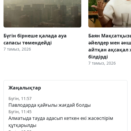
Бүгін бірнеше қалада ауа
Баян Мақсатқыз
сапасы төмендейді
әйелдер мен әнш
7 тамыз, 2026
айтқан ақсақал 
білдірді
7 тамыз, 2026
Жаңалықтар
Бүгін, 11:57
Павлодарда қайғылы жағдай болды
Бүгін, 11:45
Алматыда тауда адасып кеткен екі жасөспірім
құтқарылды