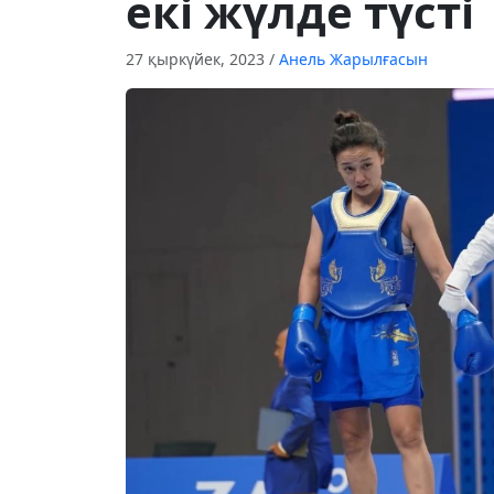
екі жүлде түсті
27 қыркүйек, 2023
/
Анель Жарылғасын