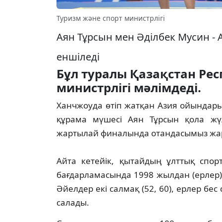
Туризм және спорт министрлігі
Аян Тұрсын мен Әділбек Мусин -
еншіледі
Бұл туралы Қазақстан Ре
министрлігі мәлімдеді.
Ханчжоуда өтіп жатқан Азия ойындар
құрама мүшесі Аян Тұрсын қола жүл
жартылай финалында отандасымыз жар
Айта кетейік, қытайдың ұлттық спо
бағдарламасында 1998 жылдан (ерлер)
Әйелдер екі салмақ (52, 60), ерлер бес 
салады.