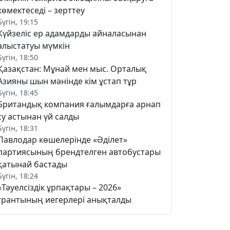
көмектеседі – зерттеу
Бүгін, 19:15
Күйзеліс ер адамдарды айналасынан
алыстатуы мүмкін
Бүгін, 18:50
Қазақстан: Мұнай мен мыс. Орталық
Азияны шын мәнінде кім ұстап тұр
Бүгін, 18:45
Британдық компания ғалымдарға арнап
су астынан үй салды
Бүгін, 18:31
Павлодар көшелерінде «Әділет»
партиясының брендтелген автобустары
қатынай бастады
Бүгін, 18:24
«Тәуелсіздік ұрпақтары – 2026»
грантының иегерлері анықталды