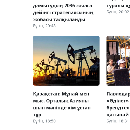
дамытудың 2036 жылға
туралы қ
Бүгін, 20:02
дейінгі стратегиясының
жобасы талқыланды
Бүгін, 20:48
Қазақстан: Мұнай мен
Павлодар
мыс. Орталық Азияны
«Әділет»
шын мәнінде кім ұстап
брендтел
тұр
қатынай
Бүгін, 18:50
Бүгін, 18:31