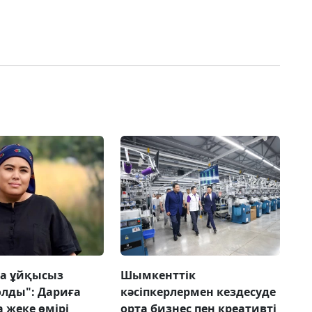
а ұйқысыз
Шымкенттік
олды": Дариға
кәсіпкерлермен кездесуде
 жеке өмірі
орта бизнес пен креативті