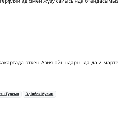
ттерфляй әдісімен жүзу сайысында отандасымыз
Джакартада өткен Азия ойындарында да 2 мәрте
ян Тұрсын
Әділбек Мусин