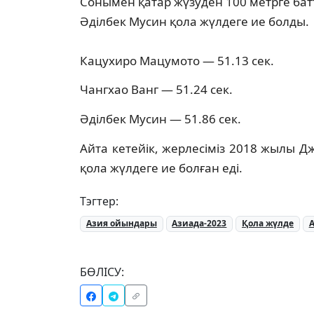
Сонымен қатар жүзуден 100 метрге ба
Әділбек Мусин қола жүлдеге ие болды.
Кацухиро Мацумото — 51.13 сек.
Чангхао Ванг — 51.24 сек.
Әділбек Мусин — 51.86 сек.
Айта кетейік, жерлесіміз 2018 жылы 
қола жүлдеге ие болған еді.
Тэгтер:
Азия ойындары
Азиада-2023
Қола жүлде
А
БӨЛІСУ: