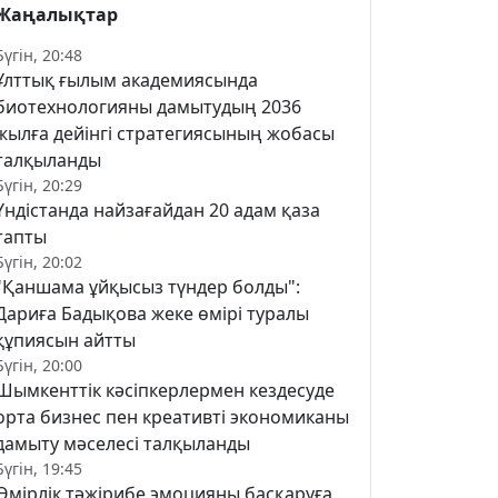
Жаңалықтар
Бүгін, 20:48
Ұлттық ғылым академиясында
биотехнологияны дамытудың 2036
жылға дейінгі стратегиясының жобасы
талқыланды
Бүгін, 20:29
Үндістанда найзағайдан 20 адам қаза
тапты
Бүгін, 20:02
"Қаншама ұйқысыз түндер болды":
Дариға Бадықова жеке өмірі туралы
құпиясын айтты
Бүгін, 20:00
Шымкенттік кәсіпкерлермен кездесуде
орта бизнес пен креативті экономиканы
дамыту мәселесі талқыланды
Бүгін, 19:45
Өмірлік тәжірибе эмоцияны басқаруға