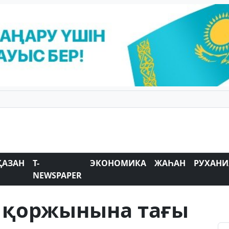
ҚАЗАН
T-
ЭКОНОМИКА
ЖАҺАН
РУХАНИ
NEWSPAPER
л қоржынына тағы