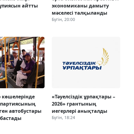
ұпиясын айтты
экономиканы дамыту
мәселесі талқыланды
Бүгін, 20:00
 көшелерінде
«Тәуелсіздік ұрпақтары –
 партиясының
2026» грантының
ген автобустары
иегерлері анықталды
Бүгін, 18:24
 бастады