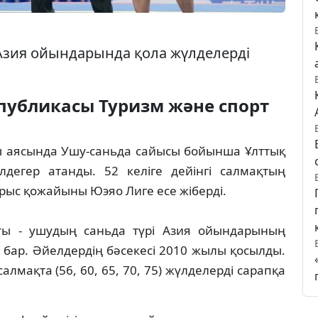
 Азия ойындарында қола жүлделерді
спубликасы Туризм жəне спорт
ы аясында Ушу-саньда сайысы бойынша Ұлттық
дегер атанды. 52 келіге дейінгі салмақтың
ыс қожайыны Юэяо Лиге есе жіберді.
рты - ушудың саньда түрі Азия ойындарының
 бар. Әйелдердің бәсекесі 2010 жылы қосылды.
салмақта (56, 60, 65, 70, 75) жүлделерді сарапқа