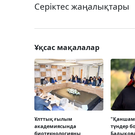
Серіктес жаңалықтары
Ұқсас мақалалар
Ұлттық ғылым
"Қаншам
академиясында
түндер б
биотехнологияны
Бадықова