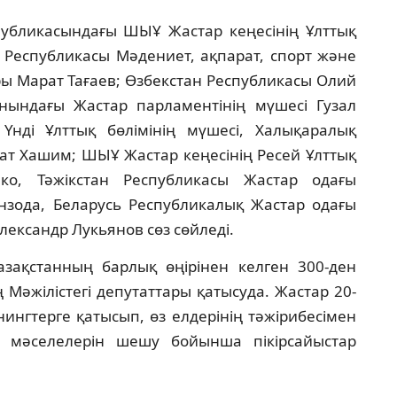
убликасындағы ШЫҰ Жастар кеңесінің Ұлттық
з Республикасы Мәдениет, ақпарат, спорт және
ры Марат Тағаев; Өзбекстан Республикасы Олий
нындағы Жастар парламентінің мүшесі Гузал
Үнді Ұлттық бөлімінің мүшесі, Халықаралық
ат Хашим; ШЫҰ Жастар кеңесінің Ресей Ұлттық
ко, Тәжікстан Республикасы Жастар одағы
зода, Беларусь Республикалық Жастар одағы
лександр Лукьянов сөз сөйледі.
ақстанның барлық өңірінен келген 300-ден
Мәжілістегі депутаттары қатысуда. Жастар 20-
ингтерге қатысып, өз елдерінің тәжірибесімен
і мәселелерін шешу бойынша пікірсайыстар