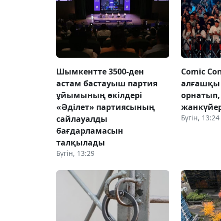
Шымкентте 3500-ден
Comic Con
астам бастауыш партия
алғашқы 
ұйымының өкілдері
орнатып
«Әділет» партиясының
жанкүйе
Бүгін, 13:24
сайлауалды
бағдарламасын
талқылады
Бүгін, 13:29