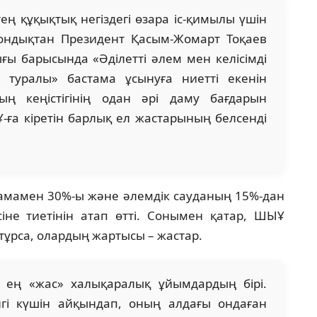
тең құқықтық негіздегі өзара іс-қимылы үшін
ондықтан Президент Қасым-Жомарт Тоқаев
ы барысында «Әділетті әлем мен келісімді
к туралы» бастама ұсынуға ниетті екенін
 кеңістігінің одан әрі даму бағдарын
ға кіретін барлық ел жастарының белсенді
шамамен 30%-ы және әлемдік сауданың 15%-дан
не тиетінін атап өтті. Сонымен қатар, ШЫҰ
 тұрса, олардың жартысы – жастар.
 ең «жас» халықаралық ұйымдардың бірі.
нгі күшін айқындап, оның алдағы ондаған