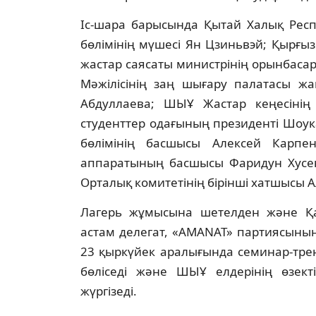
Іс-шара барысында Қытай Халық Респ
бөлімінің мүшесі Ян Цзиньвэй; Қырғы
жастар саясаты министрінің орынбаса
Мәжілісінің заң шығару палатасы жа
Абдуллаева; ШЫҰ Жастар кеңесінің 
студенттер одағының президенті Шоук
бөлімінің басшысы Алексей Карпен
аппаратының басшысы Фаридун Хусен
Орталық комитетінің бірінші хатшысы А
Лагерь жұмысына шетелден және Қаз
астам делегат, «AMANAT» партиясының 
23 қыркүйек аралығында семинар-трен
бөліседі және ШЫҰ елдерінің өзект
жүргізеді.