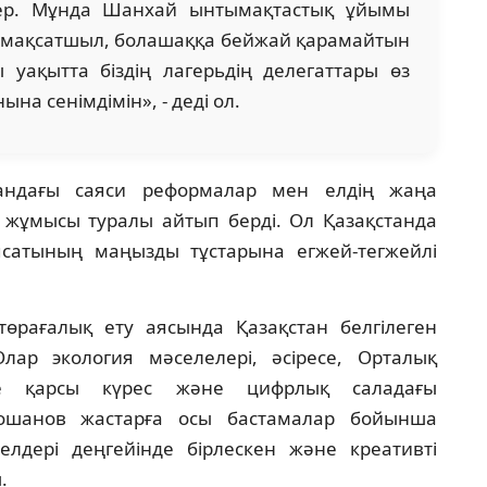
дер. Мұнда Шанхай ынтымақтастық ұйымы
е мақсатшыл, болашаққа бейжай қарамайтын
 уақытта біздің лагерьдің делегаттары өз
на сенімдімін», - деді ол.
андағы саяси реформалар мен елдің жаңа
і жұмысы туралы айтып берді. Ол Қазақстанда
сатының маңызды тұстарына егжей-тегжейлі
төрағалық ету аясында Қазақстан белгілеген
лар экология мәселелері, әсіресе, Орталық
іге қарсы күрес және цифрлық саладағы
Қошанов жастарға осы бастамалар бойынша
лдері деңгейінде бірлескен және креативті
.