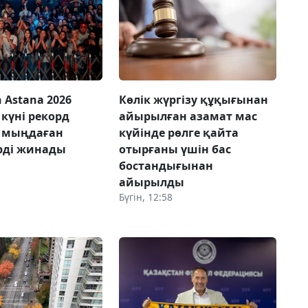
 Astana 2026
Көлік жүргізу құқығынан
күні рекорд
айырылған азамат мас
, мыңдаған
күйінде рөлге қайта
рді жинады
отырғаны үшін бас
бостандығынан
айырылды
Бүгін, 12:58