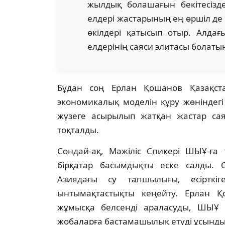
жылдық болашағын бекітесіз
елдері жастарының ең өршіл д
өкілдері қатысып отыр. Алдағы
елдерінің саяси элитасы болатыны
Бұдан соң Ерлан Қошанов Қазақст
экономикалық моделін құру жөніндег
жүзеге асырылып жатқан жастар сая
тоқталды.
Сондай-ақ, Мәжіліс Спикері ШЫҰ-ға 
бірқатар басымдықты еске салды. О
Азиядағы су тапшылығы, есіртк
ынтымақтастықты кеңейту. Ерлан 
жұмысқа белсенді араласуды, ШЫҰ е
жобаларға бастамашылық етуді ұсынды