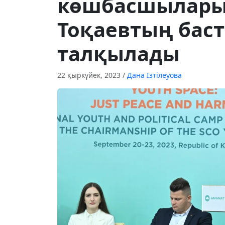
көшбасшылары
Тоқаевтың бас
талқылады
22 қыркүйек, 2023
/
Дана Ізтілеуова