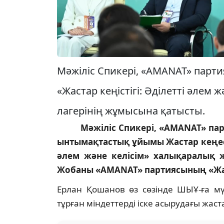
Мәжіліс Спикері, «AMANAT» парт
«Жастар кеңістігі: Әділетті әлем
лагерінің жұмысына қатысты.
Мәжіліс Спикері, «AMANAT» п
ынтымақтастық ұйымы Жастар кеңесін
әлем және келісім» халықаралық ж
Жобаны «AMANAT» партиясының «Жа
Ерлан Қошанов өз сөзінде ШЫҰ-ға м
тұрған міндеттерді іске асырудағы жас