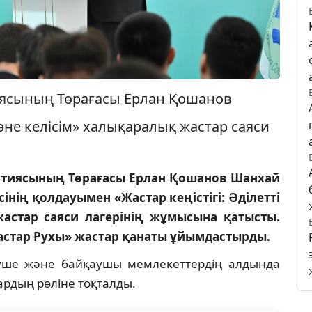
иясының Төрағасы Ерлан Қошанов
 және келісім» халықаралық жастар саяси
артиясының Төрағасы Ерлан Қошанов Шанхай
ің қолдауымен «Жастар кеңістігі: Әділетті
астар саяси лагерінің жұмысына қатысты.
стар Рухы» жастар қанаты ұйымдастырды.
үше және байқаушы мемлекеттердің алдында
тардың рөліне тоқталды.