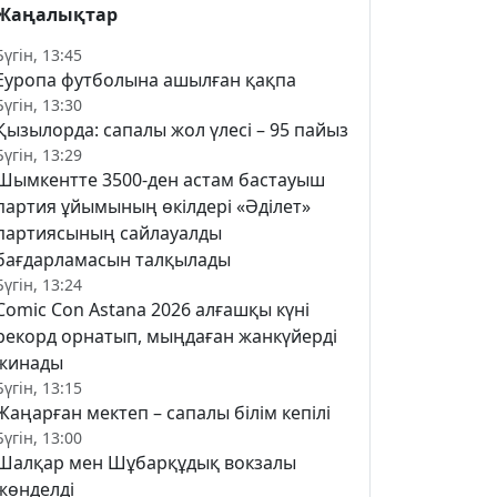
Жаңалықтар
Бүгін, 13:45
Еуропа футболына ашылған қақпа
Бүгін, 13:30
Қызылорда: сапалы жол үлесі – 95 пайыз
Бүгін, 13:29
Шымкентте 3500-ден астам бастауыш
партия ұйымының өкілдері «Әділет»
партиясының сайлауалды
бағдарламасын талқылады
Бүгін, 13:24
Comic Con Astana 2026 алғашқы күні
рекорд орнатып, мыңдаған жанкүйерді
жинады
Бүгін, 13:15
Жаңарған мектеп – сапалы білім кепілі
Бүгін, 13:00
Шалқар мен Шұбарқұдық вокзалы
жөнделді