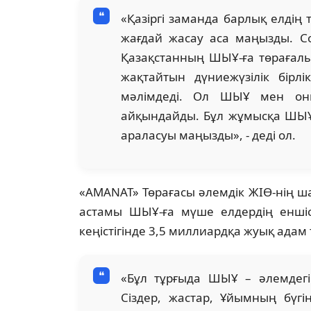
«Қазіргі заманда барлық елдің 
жағдай жасау аса маңызды. С
Қазақстанның ШЫҰ-ға төрағалығ
жақтайтын дүниежүзілік бірлі
мәлімдеді. Ол ШЫҰ мен оның
айқындайды. Бұл жұмысқа ШЫҰ-
араласуы маңызды», - деді ол.
«AMANAT» Төрағасы әлемдік ЖІӨ-нің 
астамы ШЫҰ-ға мүше елдердің еншісі
кеңістігінде 3,5 миллиардқа жуық адам
«Бұл тұрғыда ШЫҰ – әлемдегі
Сіздер, жастар, Ұйымның бүгі