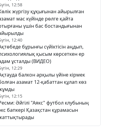
Бүгін, 12:58
Көлік жүргізу құқығынан айырылған
азамат мас күйінде рөлге қайта
отырғаны үшін бас бостандығынан
айырылды
Бүгін, 12:40
Ақтөбеде бұрынғы сүйіктісін аңдып,
психологиялық қысым көрсеткен ер
адам ұсталды (ВИДЕО)
Бүгін, 12:29
Ақтауда балкон арқылы үйіне кірмек
болған азамат 12-қабаттан құлап көз
жұмды
Бүгін, 12:15
Ресми: Әйгілі "Аякс" футбол клубының
экс бапкері Қазақстан құрамасын
жаттықтырады