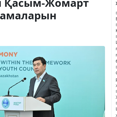
 Қасым-Жомарт
тамаларын