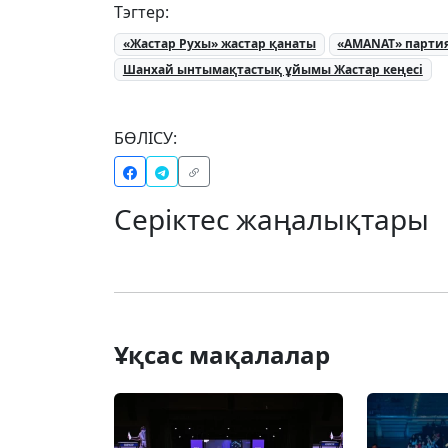
Тэгтер:
«Жастар Рухы» жастар қанаты
«AMANAT» парти
Шанхай ынтымақтастық ұйымы Жастар кеңесі
БӨЛІСУ:
Серіктес жаңалықтары
Ұқсас мақалалар