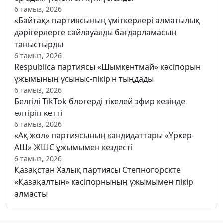
6 тамыз, 2026
«Байтақ» партиясының үміткерлері алматылық
дәрігерлерге сайлауалды бағдарламасын
таныстырды
6 тамыз, 2026
Respublica партиясы «Шымкентмай» кәсіпорын
ұжымының ұсыныс-пікірін тыңдады
6 тамыз, 2026
Белгілі TikTok блогерді тікелей эфир кезінде
өлтіріп кетті
6 тамыз, 2026
«Ақ жол» партиясының кандидаттары «Үркер-
АШ» ЖШС ұжымымен кездесті
6 тамыз, 2026
Қазақстан Халық партиясы Степногорскте
«Қазақалтын» кәсіпорнының ұжымымен пікір
алмасты