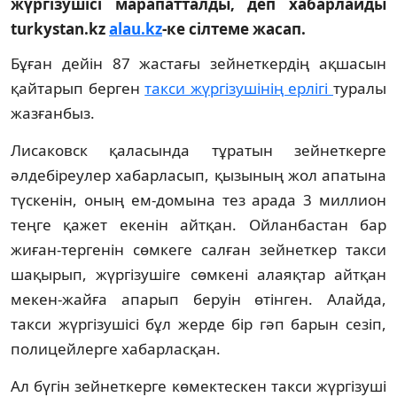
жүргізушісі марапатталды, деп хабарлайды
turkystan.kz
alau.kz
-ке сілтеме жасап.
Бұған дейін 87 жастағы зейнеткердің ақшасын
қайтарып берген
такси жүргізушінің ерлігі
туралы
жазғанбыз.
Лисаковск қаласында тұратын зейнеткерге
әлдебіреулер хабарласып, қызының жол апатына
түскенін, оның ем-домына тез арада 3 миллион
теңге қажет екенін айтқан. Ойланбастан бар
жиған-тергенін сөмкеге салған зейнеткер такси
шақырып, жүргізушіге сөмкені алаяқтар айтқан
мекен-жайға апарып беруін өтінген. Алайда,
такси жүргізушісі бұл жерде бір гәп барын сезіп,
полицейлерге хабарласқан.
Ал бүгін зейнеткерге көмектескен такси жүргізуші