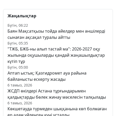
Жаңалықтар
Бүгін, 06:22
Баян Мақсатқызы тойда әйелдер мен әншілерді
сынаған ақсақал туралы айтты
Бүгін, 05:35
"ТЖБ, БЖБ-ны алып тастай ма": 2026-2027 оқу
жылында оқушыларды қандай жаңашылдықтар
күтіп тұр
Бүгін, 05:00
Аптап ыстық: Қазгидромет ауа райына
байланысты ескерту жасады
6 тамыз, 2026
ЖСДП өкілдері Астана тұрғындарымен
қалдықтарды бөлек жинау мәселесін талқылады
6 тамыз, 2026
Көкшетауда түрмеден шыққанына көп болмаған
ер адам үйленген күні ұсталды