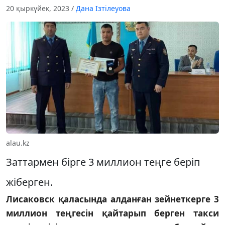
20 қыркүйек, 2023
/
Дана Ізтілеуова
alau.kz
Заттармен бірге 3 миллион теңге беріп
жіберген.
Лисаковск қаласында алданған зейнеткерге 3
миллион теңгесін қайтарып берген такси