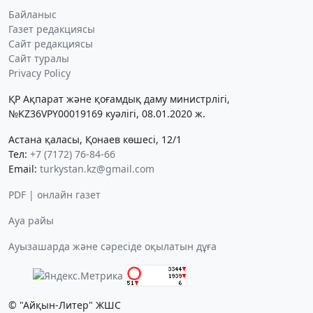
Байланыс
Газет редакциясы
Сайт редакциясы
Сайт туралы
Privacy Policy
ҚР Ақпарат және қоғамдық даму министрлігі,
№KZ36VPY00019169 куәлігі, 08.01.2020 ж.
Астана қаласы, Қонаев көшесі, 12/1
Тел:
+7 (7172) 76-84-66
Email:
turkystan.kz@gmail.com
PDF | онлайн газет
Ауа райы
Ауызашарда және сәресіде оқылатын дұға
© "Айқын-Литер" ЖШС