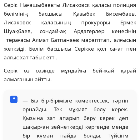
Серік Нағашыбаевты Лисаковск қаласы полиция
бөлімінің басшысы Қазыбек Бисембаев,
Лисаковск қаласының прокуроры Ермек
Шуақбаев, сондай-ақ Ардагерлер кеңесінің
төрағасы Алмат Батпанаев марапттап, алғысын
жеткзіді. Бөлім басшысы Серікке қол сағат пен
алғыс хат табыс етті.
Серік өз сөзінде мұндайға бей-жай қарай
алмағанын айтты.
— Біз бір-бірімізге көмектессек, тәртіп
орнайды. Тек мұқият болу керек.
Қызына зат апарып беру керек деп
шақырған зейнеткерді көргенде менде
бір күмән пайда болды. Түйсігім