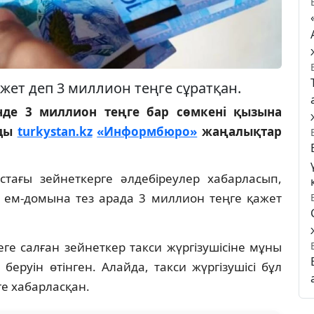
ет деп 3 миллион теңге сұратқан.
інде 3 миллион теңге бар сөмкені қызына
ады
turkystan.kz
«Информбюро»
жаңалықтар
тағы зейнеткерге әлдебіреулер хабарласып,
 ем-домына тез арада 3 миллион теңге қажет
ге салған зейнеткер такси жүргізушісіне мұны
еруін өтінген. Алайда, такси жүргізушісі бұл
ге хабарласқан.