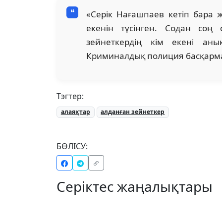
«Серік Нағашпаев кетіп бара 
екенін түсінген. Содан соң 
зейнеткердің кім екені аны
Криминалдық полиция басқарма
Тэгтер:
алаяқтар
алданған зейнеткер
БӨЛІСУ:
Серіктес жаңалықтары