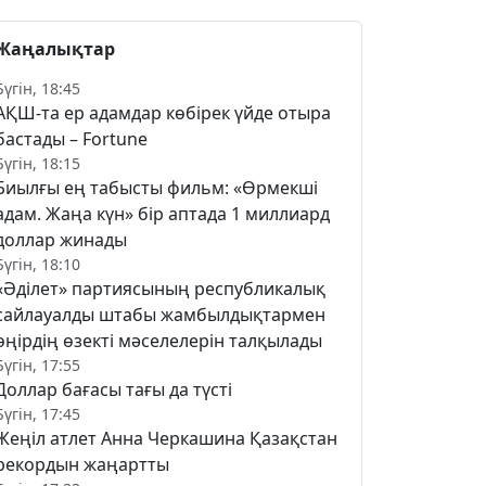
Жаңалықтар
Бүгін, 18:45
АҚШ-та ер адамдар көбірек үйде отыра
бастады – Fortune
Бүгін, 18:15
Биылғы ең табысты фильм: «Өрмекші
адам. Жаңа күн» бір аптада 1 миллиард
доллар жинады
Бүгін, 18:10
«Әділет» партиясының республикалық
сайлауалды штабы жамбылдықтармен
өңірдің өзекті мәселелерін талқылады
Бүгін, 17:55
Доллар бағасы тағы да түсті
Бүгін, 17:45
Жеңіл атлет Анна Черкашина Қазақстан
рекордын жаңартты