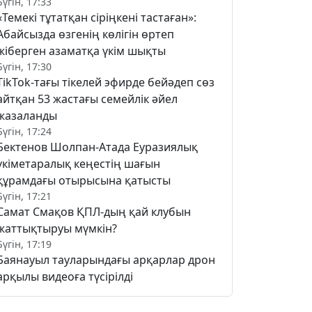
Бүгін, 17:33
«Темекі тұтатқан сіріңкені тастаған»:
Абайсызда өзгенің көлігін өртеп
жіберген азаматқа үкім шықты
Бүгін, 17:30
TikTok-тағы тікелей эфирде бейәдеп сөз
айтқан 53 жастағы семейлік әйел
жазаланды
Бүгін, 17:24
Бектенов Шолпан-Атада Еуразиялық
үкіметаралық кеңестің шағын
құрамдағы отырысына қатысты
Бүгін, 17:21
Самат Смақов ҚПЛ-дың қай клубын
жаттықтыруы мүмкін?
Бүгін, 17:19
Баянауыл тауларындағы арқарлар дрон
арқылы видеоға түсірілді