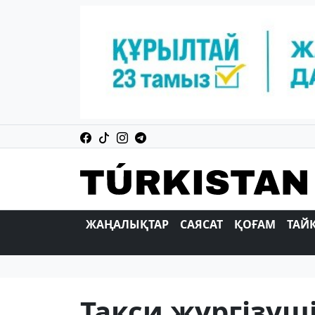
ЖАҢАЛЫҚТАР
САЯСАТ
ҚОҒАМ
ТАЙ
Такси жүргізуші