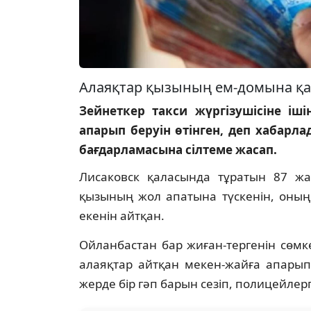
Алаяқтар қызының ем-домына қаж
Зейнеткер такси жүргізушісіне іш
апарып беруін өтінген, деп хабарл
бағдарламасына сілтеме жасап.
Лисаковск қаласында тұратын 87 жас
қызының жол апатына түскенін, оның
екенін айтқан.
Ойланбастан бар жиған-тергенін сөмке
алаяқтар айтқан мекен-жайға апарып б
жерде бір гәп барын сезіп, полицейлер