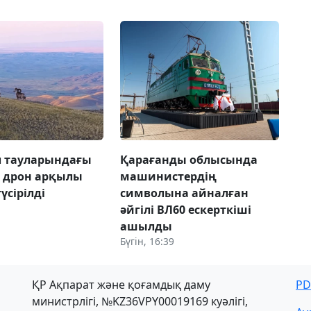
л тауларындағы
Қарағанды облысында
 дрон арқылы
машинистердің
үсірілді
символына айналған
әйгілі ВЛ60 ескерткіші
ашылды
Бүгін, 16:39
ҚР Ақпарат және қоғамдық даму
PD
министрлігі, №KZ36VPY00019169 куәлігі,