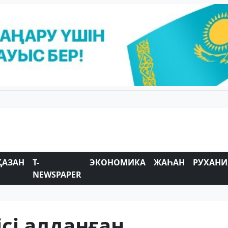
ҚАЗАН
T-
ЭКОНОМИКА
ЖАҺАН
РУХАНИ
NEWSPAPER
сі алданған