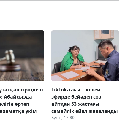
ұтатқан сіріңкені
TikTok-тағы тікелей
»: Абайсызда
эфирде бейәдеп сөз
өлігін өртеп
айтқан 53 жастағы
 азаматқа үкім
семейлік әйел жазаланды
Бүгін, 17:30