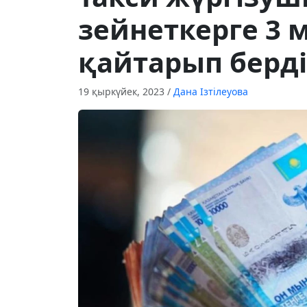
зейнеткерге 3 
қайтарып берді
19 қыркүйек, 2023
/
Дана Ізтілеуова