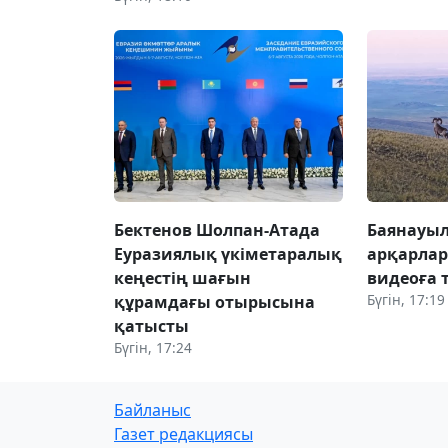
Бектенов Шолпан-Атада
Баянауы
Еуразиялық үкіметаралық
арқарлар
кеңестің шағын
видеоға т
Бүгін, 17:19
құрамдағы отырысына
қатысты
Бүгін, 17:24
Байланыс
Газет редакциясы