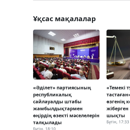
Ұқсас мақалалар
«Әділет» партиясының
«Темекі т
республикалық
тастаған
сайлауалды штабы
өзгенің к
жамбылдықтармен
жіберген
өңірдің өзекті мәселелерін
шықты
Бүгін, 17:33
талқылады
Бүгін, 18:10