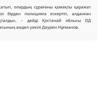
жатып, олардың сұрағаны қомақты қаражат
ол бірден полицияға ескертіп, алданған
қталды», – дейді Қостанай облысы ІІД
сының жедел уәкілі Дәурен Нұғманов.