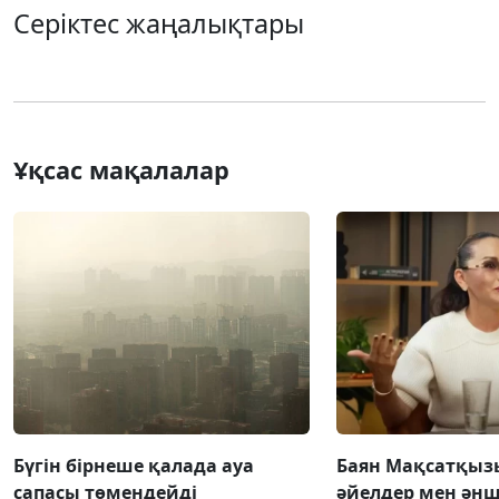
Серіктес жаңалықтары
Ұқсас мақалалар
Бүгін бірнеше қалада ауа
Баян Мақсатқыз
сапасы төмендейді
әйелдер мен әнш