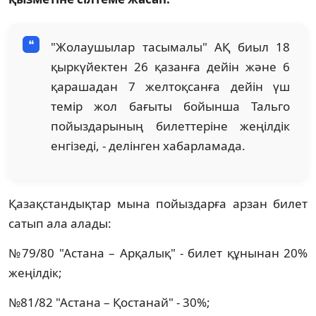
"Жолаушылар тасымалы" АҚ биыл 18
қыркүйектен 26 қазанға дейін және 6
қарашадан 7 желтоқсанға дейін үш
темір жол бағыты бойынша Тальго
пойыздарының билеттеріне жеңілдік
енгізеді, - делінген хабарламада.
Қазақстандықтар мына пойыздарға арзан билет
сатып ала алады:
№79/80 "Астана – Арқалық" - билет құнынан 20%
жеңілдік;
№81/82 "Астана – Қостанай" - 30%;