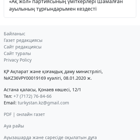
«Ақ жол» партиясының үміткерлері Шамалған
ауылының тұрғындарымен кездесті
Байланыс
Газет редакциясы
Сайт редакциясы
Сайт туралы
Privacy Policy
ҚР Ақпарат және қоғамдық даму министрлігі,
№KZ36VPY00019169 куәлігі, 08.01.2020 ж.
Астана қаласы, Қонаев көшесі, 12/1
Тел:
+7 (7172) 76-84-66
Email:
turkystan.kz@gmail.com
PDF | онлайн газет
Ауа райы
Ауызашарда және сәресіде оқылатын дұға