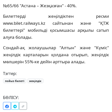
№65/66 "Астана – Жезқазған" - 40%.
Билеттерді жеңілдікпен ресми
www.bilet.railways.kz сайтынан және "ҚТЖ
билеттері" мобильді қосымшасы арқылы сатып
алуға болады.
Сондай-ақ жолаушылар "Алтын" және "Күміс"
жеңілдік карталарын қолдана отырып, жеңілдік
мөлшерін 55%-ке дейін арттыра алады.
Тэгтер:
пойыз билеті
жеңілдік
БӨЛІСУ: