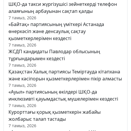
ШҚО-да такси жүргізушісі зейнеткерді телефон
алаяғының арбауынан сақтап қалды
7 тамыз, 2026
«Байтақ» партиясының үміткері Астанада
өнеркәсіп және денсаулық сақтау
қызметкерлерімен кездесті
7 тамыз, 2026
ЖСДП кандидаты Павлодар облысының
тұрғындарымен кездесті
7 тамыз, 2026
Қазақстан Халық партиясы Теміртауда кітапхана
және кәсіпорын қызметкерлерімен пікір алмасты
7 тамыз, 2026
«Ауыл» партиясының өкілдері ШҚО-да
инклюзивті қауымдастық мүшелерімен кездесті
7 тамыз, 2026
Курорттағы қорық қызметкерін жабайы
жолбарыс талап тастады
7 тамыз, 2026