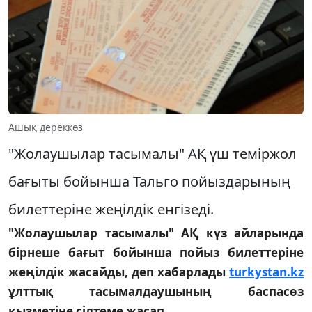
Ашық дереккөз
"Жолаушылар тасымалы" АҚ үш теміржол
бағыты бойынша Тальго пойыздарының
билеттеріне жеңілдік енгізеді.
"Жолаушылар тасымалы" АҚ күз айларында
бірнеше бағыт бойынша пойыз билеттеріне
жеңілдік жасайды, деп хабарлады
turkystan.kz
ұлттық тасымалдаушының баспасөз
қызметіне сілтеме жасап.