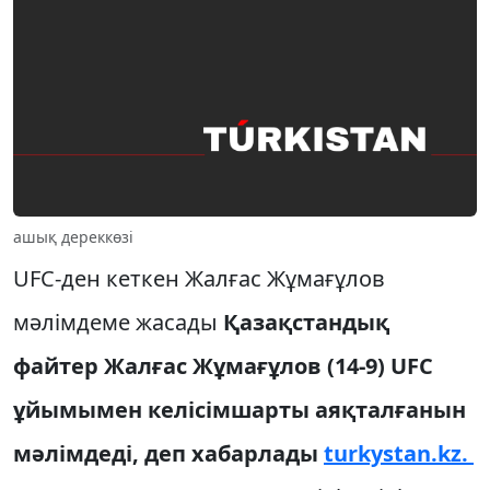
ашық дереккөзі
UFC-ден кеткен Жалғас Жұмағұлов
мәлімдеме жасады
Қазақстандық
файтер Жалғас Жұмағұлов (14-9) UFC
ұйымымен келісімшарты аяқталғанын
мәлімдеді,
деп хабарлады
turkystan.kz.