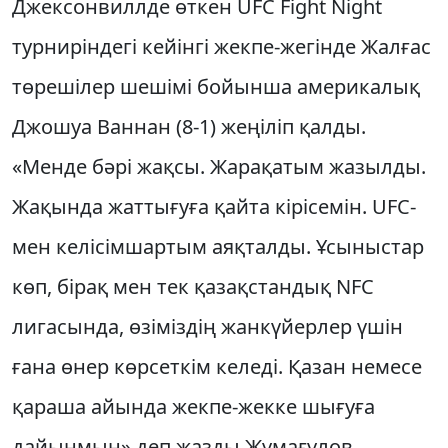
Джексонвиллде өткен UFC Fight Night
турниріндегі кейінгі жекпе-жегінде Жалғас
төрешілер шешімі бойынша америкалық
Джошуа Ваннан (8-1) жеңіліп қалды.
«Менде бәрі жақсы. Жарақатым жазылды.
Жақында жаттығуға қайта кірісемін. UFC-
мен келісімшартым аяқталды. Ұсыныстар
көп, бірақ мен тек қазақстандық NFC
лигасында, өзіміздің жанкүйерлер үшін
ғана өнер көрсеткім келеді. Қазан немесе
қараша айында жекпе-жекке шығуға
дайынмын» деп жазды Жұмағұлов