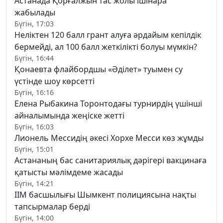
Астанада Қорғалжын тас жолы ішінара
жабылады
Бүгін, 17:03
Неліктен 120 балл грант алуға әрдайым кепілдік
бермейді, ал 100 балл жеткілікті болуы мүмкін?
Бүгін, 16:44
Қонаевта флайбордшы «Әділет» туымен су
үстінде шоу көрсетті
Бүгін, 16:16
Елена Рыбакина Торонтодағы турнирдің үшінші
айналымында жеңіске жетті
Бүгін, 16:03
Лионель Мессидің әкесі Хорхе Месси көз жұмды
Бүгін, 15:01
Астананың бас санитариялық дәрігері вакцинаға
қатысты мәлімдеме жасады
Бүгін, 14:21
ІІМ басшылығы Шымкент полициясына нақты
тапсырмалар берді
Бүгін, 14:00