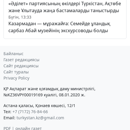
«Әділет» партиясының өкілдері Түркістан, Ақтөбе
және Ұлытауда жаңа бастамаларды таныстырды
Бүгін, 13:33
Казармадан — мұражайға: Семейде ұландық
сарбаз Абай музейінің экскурсоводы болды
Байланыс
Газет редакциясы
Сайт редакциясы
Сайт туралы
Privacy Policy
ҚР Ақпарат және қоғамдық даму министрлігі,
№KZ36VPY00019169 куәлігі, 08.01.2020 ж.
Астана қаласы, Қонаев көшесі, 12/1
Тел:
+7 (7172) 76-84-66
Email:
turkystan.kz@gmail.com
PDF | онлайн газет