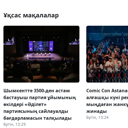
Ұқсас мақалалар
Шымкентте 3500-ден астам
Comic Con Astana
бастауыш партия ұйымының
алғашқы күні ре
өкілдері «Әділет»
мыңдаған жанкү
партиясының сайлауалды
жинады
Бүгін, 13:24
бағдарламасын талқылады
Бүгін, 13:29