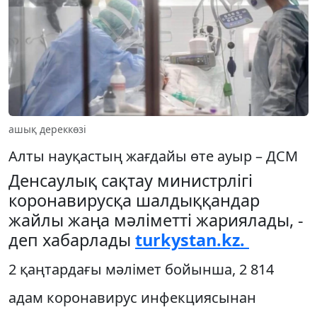
ашық дереккөзі
Алты науқастың жағдайы өте ауыр – ДСМ
Денсаулық сақтау министрлігі
коронавирусқа шалдыққандар
жайлы жаңа мәліметті жариялады, -
деп хабарлады
turkystan.kz.
2 қаңтардағы мәлімет бойынша, 2 814
адам коронавирус инфекциясынан