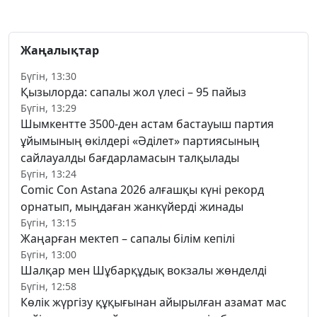
Жаңалықтар
Бүгін, 13:30
Қызылорда: сапалы жол үлесі – 95 пайыз
Бүгін, 13:29
Шымкентте 3500-ден астам бастауыш партия
ұйымының өкілдері «Әділет» партиясының
сайлауалды бағдарламасын талқылады
Бүгін, 13:24
Comic Con Astana 2026 алғашқы күні рекорд
орнатып, мыңдаған жанкүйерді жинады
Бүгін, 13:15
Жаңарған мектеп – сапалы білім кепілі
Бүгін, 13:00
Шалқар мен Шұбарқұдық вокзалы жөнделді
Бүгін, 12:58
Көлік жүргізу құқығынан айырылған азамат мас