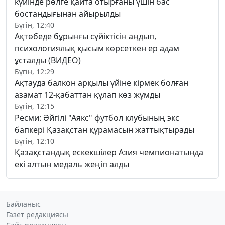
күйінде рөлге қайта отырғаны үшін бас
бостандығынан айырылды
Бүгін, 12:40
Ақтөбеде бұрынғы сүйіктісін аңдып,
психологиялық қысым көрсеткен ер адам
ұсталды (ВИДЕО)
Бүгін, 12:29
Ақтауда балкон арқылы үйіне кірмек болған
азамат 12-қабаттан құлап көз жұмды
Бүгін, 12:15
Ресми: Әйгілі "Аякс" футбол клубының экс
бапкері Қазақстан құрамасын жаттықтырады
Бүгін, 12:10
Қазақстандық ескекшілер Азия чемпионатында
екі алтын медаль жеңіп алды
Байланыс
Газет редакциясы