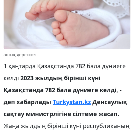
ашық дереккөзі
1 қаңтарда Қазақстанда 782 бала дүниеге
келді
2023 жылдың бірінші күні
Қазақстанда 782 бала дүниеге келді, -
деп хабарлады
Turkystan.kz
Денсаулық
сақтау министрлігіне сілтеме жасап.
Жаңа жылдың бірінші күні республиканың