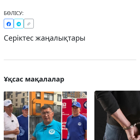
БӨЛІСУ:
Серіктес жаңалықтары
Ұқсас мақалалар