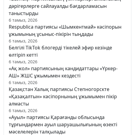
дәрігерлерге сайлауалды бағдарламасын
таныстырды
6 тамыз, 2026
Respublica партиясы «Шымкентмай» кәсіпорын
ұжымының ұсыныс-пікірін тыңдады
6 тамыз, 2026
Белгілі TikTok блогерді тікелей эфир кезінде
өлтіріп кетті
6 тамыз, 2026
«Ақ жол» партиясының кандидаттары «Үркер-
АШ» ЖШС ұжымымен кездесті
6 тамыз, 2026
Қазақстан Халық партиясы Степногорскте
«Қазақалтын» кәсіпорнының ұжымымен пікір
алмасты
6 тамыз, 2026
«Ауыл» партиясы Қарағанды облысында
тұрғындармен ауыл шаруашылығының өзекті
мәселелерін талқылады