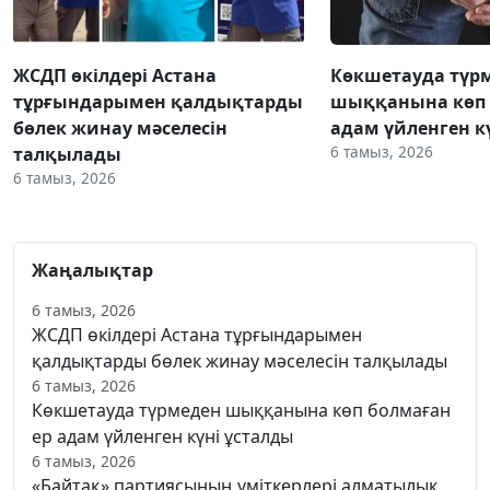
ЖСДП өкілдері Астана
Көкшетауда түр
тұрғындарымен қалдықтарды
шыққанына көп 
бөлек жинау мәселесін
адам үйленген к
6 тамыз, 2026
талқылады
6 тамыз, 2026
Жаңалықтар
6 тамыз, 2026
ЖСДП өкілдері Астана тұрғындарымен
қалдықтарды бөлек жинау мәселесін талқылады
6 тамыз, 2026
Көкшетауда түрмеден шыққанына көп болмаған
ер адам үйленген күні ұсталды
6 тамыз, 2026
«Байтақ» партиясының үміткерлері алматылық