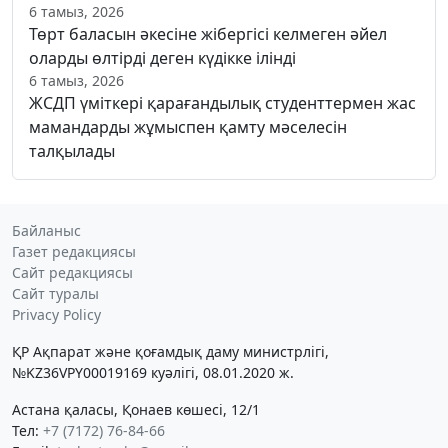
6 тамыз, 2026
Төрт баласын әкесіне жібергісі келмеген әйел
оларды өлтірді деген күдікке ілінді
6 тамыз, 2026
ЖСДП үміткері қарағандылық студенттермен жас
мамандарды жұмыспен қамту мәселесін
талқылады
Байланыс
Газет редакциясы
Сайт редакциясы
Сайт туралы
Privacy Policy
ҚР Ақпарат және қоғамдық даму министрлігі,
№KZ36VPY00019169 куәлігі, 08.01.2020 ж.
Астана қаласы, Қонаев көшесі, 12/1
Тел:
+7 (7172) 76-84-66