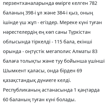
перзентханаларында өмірге келген 782
баланың 398-і ұл және 384-і қыз, оның
ішінде үш жұп - егіздер. Мереке күні туған
нәрестелердің ең көп саны Түркістан
облысында тіркелді - 115 бала, екінші
орында - оңтүстік мегаполис Алматы 83
балаға толықты және туу бойынша үшінші
Шымкент қаласы, онда бірден 69
қазақстандық дүниеге келді.
Республиканың астанасында 1 қаңтарда
60 баланың туған күні болады.