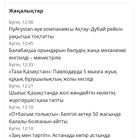
Жаңалықтар
Бүгін, 12:56
FlyArystan әуе компаниясы Ақтау–Дубай рейсін
уақытша тоқтатты
Бүгін, 12:45
Балабақша орындарын бөлудің жаңа механизмі
енгізілді – министрлік
Бүгін, 12:33
«Таза Қазақстан»: Павлодарда 5 мыңға жуық
құқық бұзушылықтың жолы кесілді
Бүгін, 12:21
Шығыс Қазақстанда жол жөндейтін көліктің
жүргізушісі қаза тапты
Бүгін, 12:10
«Отбасым толықты»: Белгілі актер 50 жасында
балалы болғанын айтты
Бүгін, 12:10
«Заң мен тәртіп»: Астанада көпір астында