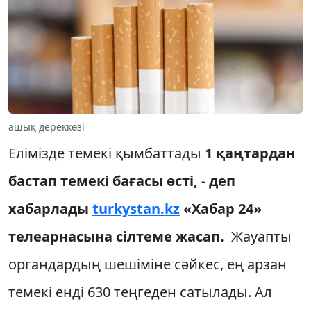
ашық дереккөзі
Елімізде темекі қымбаттады
1 қаңтардан
бастап темекі бағасы өсті, -
деп
хабарлады
turkystan.kz
«Хабар 24»
телеарнасына сілтеме жасап.
Жауапты
органдардың шешіміне сәйкес, ең арзан
темекі енді 630 теңгеден сатылады. Ал