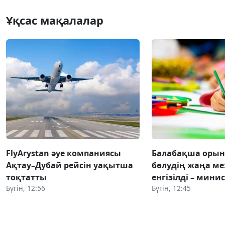
Ұқсас мақалалар
FlyArystan әуе компаниясы
Балабақша оры
Ақтау–Дубай рейсін уақытша
бөлудің жаңа ме
тоқтатты
енгізілді – мини
Бүгін, 12:56
Бүгін, 12:45