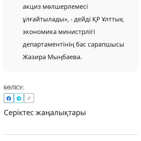
акциз мөлшерлемесі
ұлғайтылады», - дейді ҚР Ұлттық
экономика министрлігі
департаментiнiң бас сарапшысы
Жазира Мыңбаева.
БӨЛІСУ:
Серіктес жаңалықтары