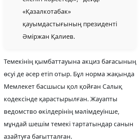
«Қазалкотабак»
қауымдастығының президенті
Әміржан Қалиев.
Темекінің қымбаттауына акциз бағасының
өсуі де әсер етіп отыр. Бұл норма жақында
Мемлекет басшысы қол қойған Салық
кодексінде қарастырылған. Жауапты
ведомство өкілдерінің мәлімдеуінше,
мұндай шешім темекі тартатындар санын
азайтуға бағытталған.