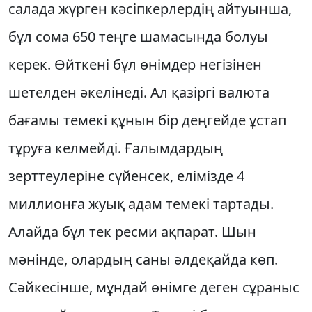
салада жүрген кәсіпкерлердің айтуынша,
бұл сома 650 теңге шамасында болуы
керек. Өйткені бұл өнімдер негізінен
шетелден әкелінеді. Ал қазіргі валюта
бағамы темекі құнын бір деңгейде ұстап
тұруға келмейді. Ғалымдардың
зерттеулеріне сүйенсек, елімізде 4
миллионға жуық адам темекі тартады.
Алайда бұл тек ресми ақпарат. Шын
мәнінде, олардың саны әлдеқайда көп.
Сәйкесінше, мұндай өнімге деген сұраныс