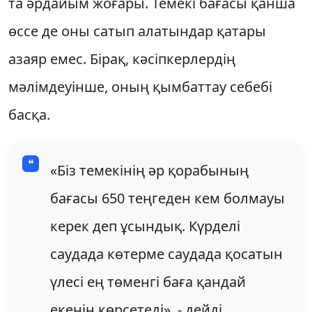
та әрдайым жоғары. Темекі бағасы қанша
өссе де оны сатып алатындар қатары
азаяр емес. Бірақ, кәсіпкерлердің
мәлімдеуінше, оның қымбаттау себебі
басқа.
«Біз темекінің әр қорабының
бағасы 650 теңгеден кем болмауы
керек деп ұсындық. Күрделі
саудада көтерме саудада қосатын
үлесі ең төменгі баға қандай
екенін көрсетеді», - дейді