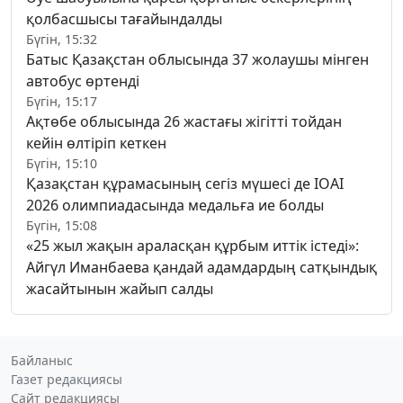
қолбасшысы тағайындалды
Бүгін, 15:32
Батыс Қазақстан облысында 37 жолаушы мінген
автобус өртенді
Бүгін, 15:17
Ақтөбе облысында 26 жастағы жігітті тойдан
кейін өлтіріп кеткен
Бүгін, 15:10
Қазақстан құрамасының сегіз мүшесі де IOAI
2026 олимпиадасында медальға ие болды
Бүгін, 15:08
«25 жыл жақын араласқан құрбым иттік істеді»:
Айгүл Иманбаева қандай адамдардың сатқындық
жасайтынын жайып салды
Байланыс
Газет редакциясы
Сайт редакциясы