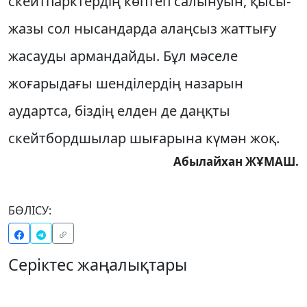
скейтпарктердің көптеп са­лынуын, қысы-
жазы сол нысан­дарда алаң­сыз жаттығу
жасауды ар­мандай­ды. Бұл мәселе
жоғарыдағы шенділер­дің назарын
аудартса, біздің елден де даңқ­ты
скейтбордшылар шығарына күмән жоқ.
Абылайхан ЖҰМАШ.
БӨЛІСУ:
Серіктес жаңалықтары