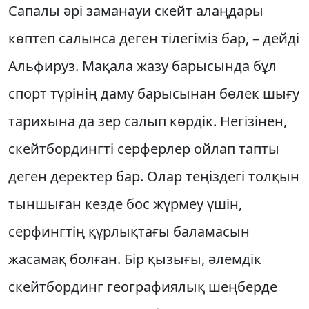
Сапалы әрі за­манауи скейт алаңдары
көптеп са­лын­са деген тілегіміз бар, – дейді
Аль­фируз. Мақала жазу барысында бұл
спорт түрінің даму барысынан бөлек шығу
тарихына да зер салып көрдік. Негізінен,
скейтбордингті сер­фер­лер ойлап тапты
деген деректер бар. Олар теңіздегі толқын
тыншыған кезде бос жүрмеу үшін,
серфингтің құрлықтағы баламасын
жасамақ болған. Бір қы­зығы, әлемдік
скейт­бординг геог­ра­фия­лық шеңберде