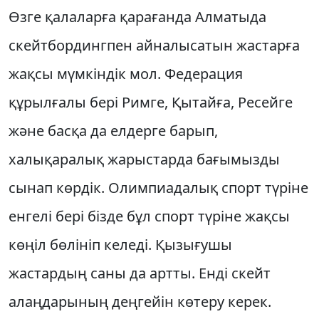
Өзге қалаларға қара­ғанда Алматыда
скейт­бордингпен ай­налысатын жас­тарға
жақсы мүмкін­дік мол. Фе­дера­ция
құрылғалы бері Римге, Қы­тайға, Ресейге
және басқа да елдерге барып,
халықаралық жарыстарда ба­ғымызды
сынап көрдік. Олим­пиа­далық спорт түріне
енгелі бері бізде бұл спорт түріне жақсы
көңіл бөлініп келеді. Қызығушы
жастардың саны да артты. Енді скейт
алаңдарының дең­гейін көтеру керек.