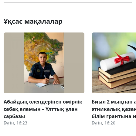
Ұқсас мақалалар
Абайдың өлеңдерінен өмірлік
Биыл 2 мыңнан 
сабақ аламын – Ұлттық ұлан
этникалық қазақ
сарбазы
білім грантына 
Бүгін, 16:23
Бүгін, 16:20