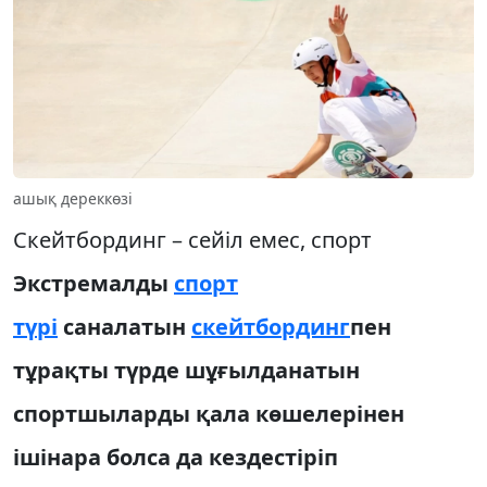
ашық дереккөзі
Скейтбординг – сейіл емес, спорт
Экстремалды
спорт
түрі
саналатын
скейтбординг
пен
тұрақты түрде шұғылданатын
спортшыларды қала көшелерінен
ішінара болса да кездестіріп