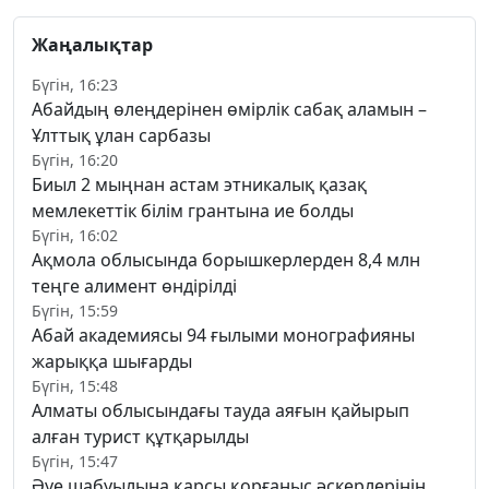
Жаңалықтар
Бүгін, 16:23
Абайдың өлеңдерінен өмірлік сабақ аламын –
Ұлттық ұлан сарбазы
Бүгін, 16:20
Биыл 2 мыңнан астам этникалық қазақ
мемлекеттік білім грантына ие болды
Бүгін, 16:02
Ақмола облысында борышкерлерден 8,4 млн
теңге алимент өндірілді
Бүгін, 15:59
Абай академиясы 94 ғылыми монографияны
жарыққа шығарды
Бүгін, 15:48
Алматы облысындағы тауда аяғын қайырып
алған турист құтқарылды
Бүгін, 15:47
Әуе шабуылына қарсы қорғаныс әскерлерінің