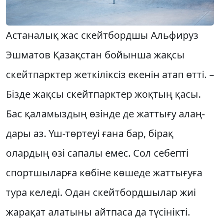
Астаналық жас скейтбордшы Альфируз
Эшматов Қазақстан бойын­ша жақсы
скейтпарктер жеткіліксіз екенін атап өтті. –
Бізде жақсы скейтпарктер жоқ­тың қасы.
Бас қа­­­ламыздың өзінде де жат­тығу алаң­
дары аз. Үш-төр­теуі ғана бар, бірақ
олардың өзі сапалы емес. Сол се­беп­ті
спорт­шы­лар­ға көбіне көшеде жат­тығуға
тура келеді. Одан скейтбордшылар жиі
жарақат алатыны айтпаса да түсінікті.