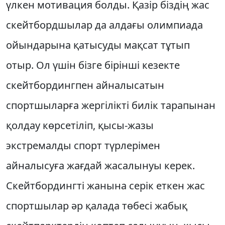
үлкен мотивация болды. Қазір біздің жас
скейт­бордшылар да ал­дағы олим­пиада
ойындарына қа­тысуды мақсат тұтып
отыр. Ол үшін бізге бірінші кезекте
скейтбордингпен айналы­сатын
спортшыларға жергі­лік­ті билік тарапынан
қолдау көр­се­тіліп, қысы-жазы
экстремалды спорт түр­лерімен
айналысуға жағдай жаса­лынуы керек.
Скейтбордингті жа­нына серік еткен жас
спортшылар әр қалада төбесі жа­бық