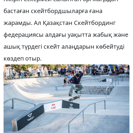
бастаған скейтборд­шы­ларға ғана
жарамды. Ал Қазақстан Скейт­бординг
федерациясы алдағы уа­қытта жабық және
ашық түрдегі скейт алаңдарын көбейтуді
көздеп отыр.