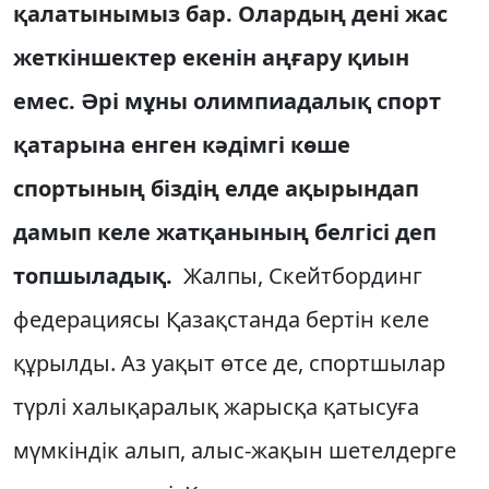
қалатынымыз бар. Олардың дені жас
жеткіншектер екенін аңғару қиын
емес. Әрі мұны олимпиадалық спорт
қатарына енген кәдімгі көше
спортының біздің елде ақырындап
дамып келе жатқанының белгісі деп
топшыладық.
Жалпы, Скейтбординг
феде­ра­ция­сы Қазақстанда бертін келе
құрыл­ды. Аз уақыт өтсе де, спорт­шы­лар
түрлі халықаралық жарысқа қа­ты­суға
мүмкіндік алып, алыс-жақын шетелдерге