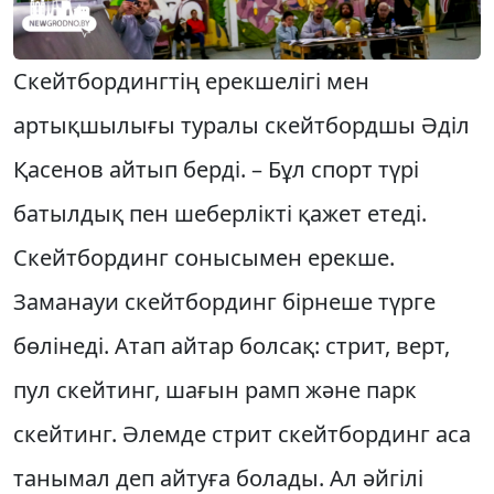
Скейтбордингтің ерекшелігі мен
артықшылығы туралы скейтбордшы Әділ
Қасенов айтып берді. – Бұл спорт түрі
батылдық пен шеберлікті қажет етеді.
Скейт­бор­динг сонысымен ерекше.
Заманауи скейтбординг бірнеше түрге
бөлінеді. Атап айтар болсақ: стрит, верт,
пул скейтинг, шағын рамп және парк
скейтинг. Әлемде стрит скейтбординг аса
танымал деп айтуға болады. Ал әйгілі