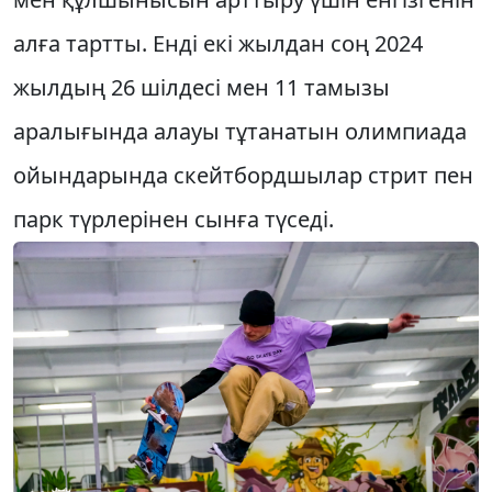
алға тартты. Енді екі жылдан соң 2024
жылдың 26 шілдесі мен 11 тамызы
аралығында алауы тұта­натын олимпиада
ойындарында скейтбордшылар стрит пен
парк түрлерінен сынға түседі.