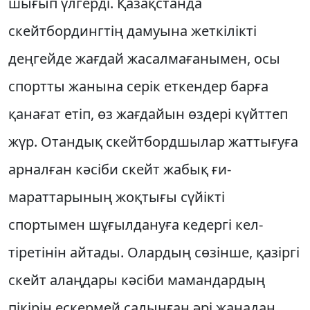
шығып үлгерді. Қазақ­стан­да
скейтбордингтің дамуына жет­кілікті
деңгейде жағдай жасал­ма­ға­нымен, осы
спортты жанына серік ет­кендер барға
қанағат етіп, өз жағ­дайын өздері күйттеп
жүр. Отандық скейтбордшылар жат­тығу­ға
арналған кәсіби скейт жабық ғи­
мараттарының жоқтығы сүйікті
спортымен шұғылдануға кедергі кел­
тіретінін айтады. Олардың сөзін­ше, қазіргі
скейт алаңдары кәсіби ма­ман­дардың
пікірін ескермей салынған әрі жаңадан