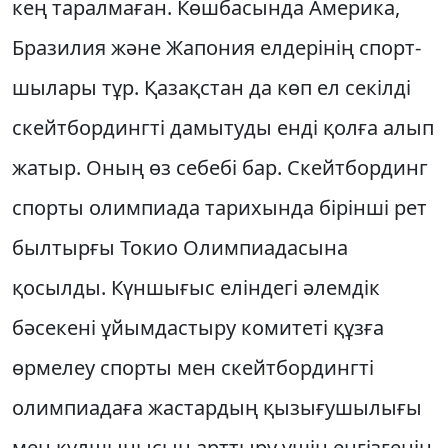
кең таралмаған. Көшбасында Америка,
Бразилия жә­не Жапония елдерінің спорт­
шы­лары тұр. Қазақ­стан да көп ел секілді
скейтбордингті дамытуды енді қолға алып
жатыр. Оның өз себебі бар. Скейтбординг
спорты олимпиада тарихында бірінші рет
былтырғы Токио Олимпиадасына
қосылды. Күншы­ғыс еліндегі әлемдік
бәсекені ұйым­дас­тыру комитеті құзға
өрмелеу спорты мен скейтбордингті
олим­пиадаға жастардың қызығушылығы
мен құлшынысын арттыру үшін енгізгенін