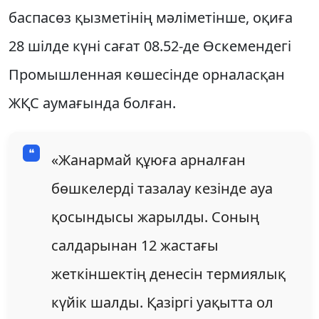
баспасөз қызметінің мәліметінше, оқиға
28 шілде күні сағат 08.52-де Өскемендегі
Промышленная көшесінде орналасқан
ЖҚС аумағында болған.
«Жанармай құюға арналған
бөшкелерді тазалау кезінде ауа
қосындысы жарылды. Соның
салдарынан 12 жастағы
жеткіншектің денесін термиялық
күйік шалды. Қазіргі уақытта ол