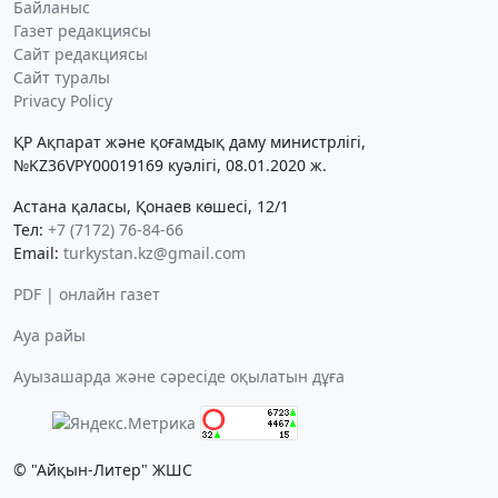
Байланыс
Газет редакциясы
Сайт редакциясы
Сайт туралы
Privacy Policy
ҚР Ақпарат және қоғамдық даму министрлігі,
№KZ36VPY00019169 куәлігі, 08.01.2020 ж.
Астана қаласы, Қонаев көшесі, 12/1
Тел:
+7 (7172) 76-84-66
Email:
turkystan.kz@gmail.com
PDF | онлайн газет
Ауа райы
Ауызашарда және сәресіде оқылатын дұға
© "Айқын-Литер" ЖШС