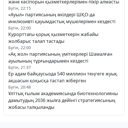
және кәсіпорын қызметкерлерімен пікір алмасты
Бүгін, 22:15
«Ауыл» партиясының өкілдері ШҚО-да
инклюзивті қауымдастық мүшелерімен кездесті
Бүгін, 22:00
Курорттағы қорық қызметкерін жабайы
жолбарыс талап тастады
Бүгін, 22:00
«Ақ жол» партиясының үміткерлері Шамалған
ауылының тұрғындарымен кездесті
Бүгін, 21:37
Ер адам байқаусызда 540 миллион теңгеге жуық
ақшасын қоқысқа тастап жіберген
Бүгін, 20:48
Ұлттық ғылым академиясында биотехнологияны
дамытудың 2036 жылға дейінгі стратегиясының
жобасы талқыланды