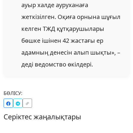
ауыр халде ауруханаға
жеткізілген. Оқиға орнына шұғыл
келген ТЖД құтқарушылары
бөшке ішінен 42 жастағы ер
адамның денесін алып шықты», –
деді ведомство өкілдері.
БӨЛІСУ:
Серіктес жаңалықтары