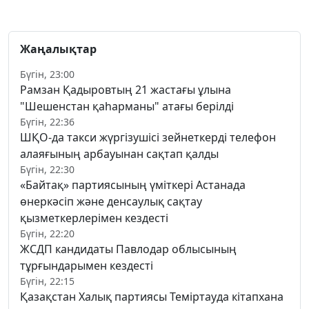
Жаңалықтар
Бүгін, 23:00
Рамзан Қадыровтың 21 жастағы ұлына
"Шешенстан қаһарманы" атағы берілді
Бүгін, 22:36
ШҚО-да такси жүргізушісі зейнеткерді телефон
алаяғының арбауынан сақтап қалды
Бүгін, 22:30
«Байтақ» партиясының үміткері Астанада
өнеркәсіп және денсаулық сақтау
қызметкерлерімен кездесті
Бүгін, 22:20
ЖСДП кандидаты Павлодар облысының
тұрғындарымен кездесті
Бүгін, 22:15
Қазақстан Халық партиясы Теміртауда кітапхана