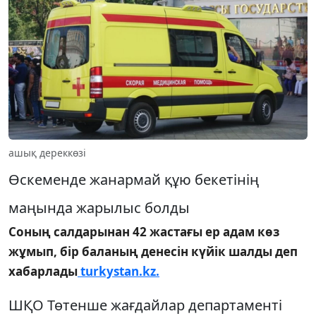
ашық дереккөзі
Өскеменде жанармай құю бекетінің
маңында жарылыс болды
Соның салдарынан 42 жастағы ер адам көз
жұмып, бір баланың денесін күйік шалды деп
хабарлады
turkystan.kz.
ШҚО Төтенше жағдайлар департаменті