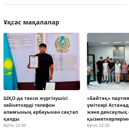
Ұқсас мақалалар
ШҚО-да такси жүргізушісі
«Байтақ» парти
зейнеткерді телефон
үміткері Астанад
алаяғының арбауынан сақтап
және денсаулық 
қалды
қызметкерлеріме
Бүгін, 22:36
Бүгін, 22:30