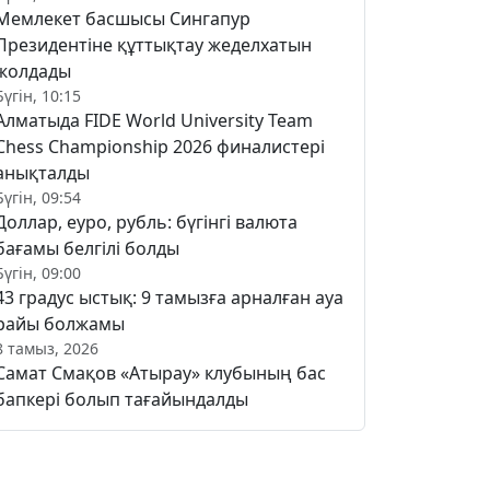
Мемлекет басшысы Сингапур
Президентіне құттықтау жеделхатын
жолдады
Бүгін, 10:15
Алматыда FIDE World University Team
Chess Championship 2026 финалистері
анықталды
Бүгін, 09:54
Доллар, еуро, рубль: бүгінгі валюта
бағамы белгілі болды
Бүгін, 09:00
43 градус ыстық: 9 тамызға арналған ауа
райы болжамы
8 тамыз, 2026
Самат Смақов «Атырау» клубының бас
бапкері болып тағайындалды