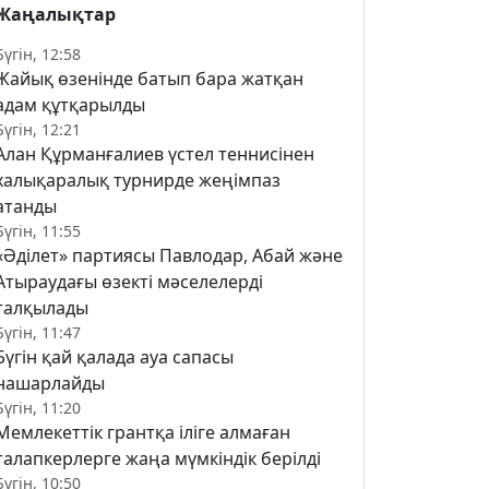
Жаңалықтар
Бүгін, 12:58
Жайық өзенінде батып бара жатқан
адам құтқарылды
Бүгін, 12:21
Алан Құрманғалиев үстел теннисінен
халықаралық турнирде жеңімпаз
атанды
Бүгін, 11:55
«Әділет» партиясы Павлодар, Абай және
Атыраудағы өзекті мәселелерді
талқылады
Бүгін, 11:47
Бүгін қай қалада ауа сапасы
нашарлайды
Бүгін, 11:20
Мемлекеттік грантқа іліге алмаған
талапкерлерге жаңа мүмкіндік берілді
Бүгін, 10:50