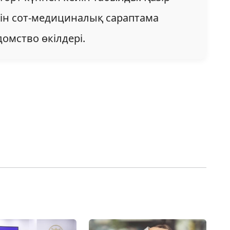
шін сот-медициналық сараптама
домство өкілдері.