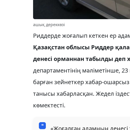
ашық дереккөзі
Риддерде жоғалып кеткен ер ад
Қазақстан облысы Риддер қал
денесі орманнан табылды деп 
департаментінің мәліметінше, 23
барған зейнеткер хабар-ошарсыз 
танысы хабарласқан. Жедел іздес
көмектесті.
«Жоғалған адамның денесі 