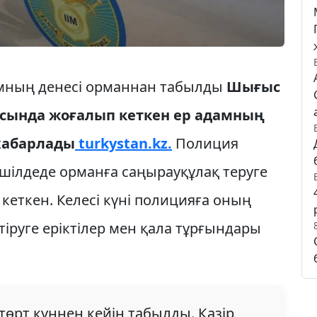
амның денесі орманнан табылды
Шығыс
асында жоғалып кеткен ер адамның
хабарлады
turkystan.kz.
Полиция
 шілдеде орманға саңырауқұлақ теруге
кеткен. Келесі күні полицияға оның
тіруге еріктілер мен қала тұрғындары
төрт күннен кейін табылды. Қазір