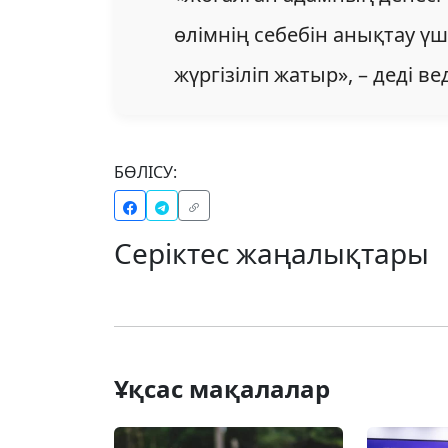
өлімнің себебін анықтау ү
жүргізіліп жатыр», – деді ве
БӨЛІСУ:
Серіктес жаңалықтары
Ұқсас мақалалар