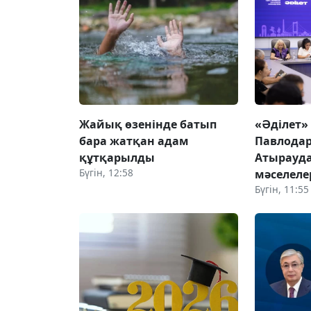
Жайық өзенінде батып
«Әділет»
бара жатқан адам
Павлодар
құтқарылды
Атырауда
Бүгін, 12:58
мәселеле
Бүгін, 11:55