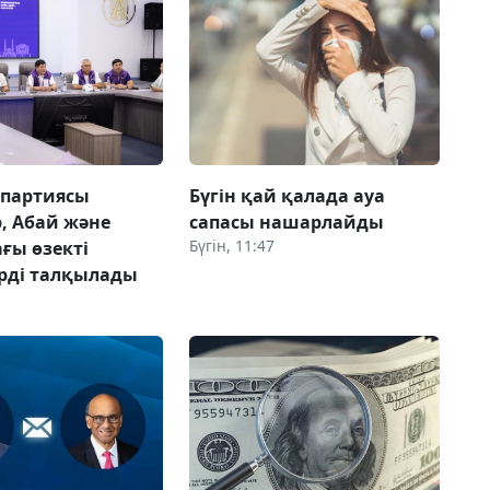
 партиясы
Бүгін қай қалада ауа
, Абай және
сапасы нашарлайды
Бүгін, 11:47
ғы өзекті
рді талқылады